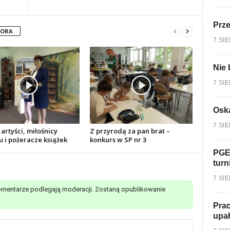
Prz
TORA
7 SI
Nie 
7 SI
Oska
7 SI
artyści, miłośnicy
Z przyrodą za pan brat –
u i pożeracze książek
konkurs w SP nr 3
PGE
turn
7 SI
mentarze podlegają moderacji. Zostaną opublikowanie
Prac
upa