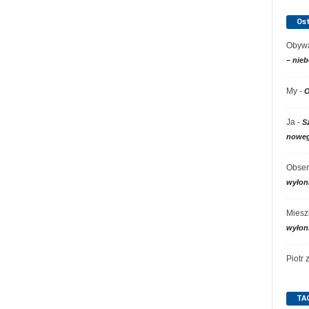
Os
Obywa
– nieb
My
-
O
Ja
-
S
noweg
Obser
wyłon
Miesz
wyłon
Piotr
TA