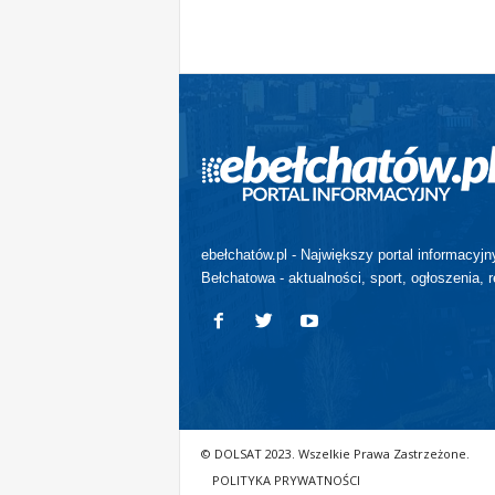
ebełchatów.pl - Największy portal informacyjn
Bełchatowa - aktualności, sport, ogłoszenia, r
© DOLSAT 2023. Wszelkie Prawa Zastrzeżone.
POLITYKA PRYWATNOŚCI