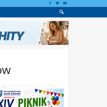
ów
LAMA