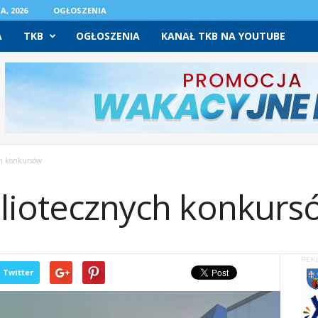
A, 2026
OGŁOSZENIA
A
TKB
OGŁOSZENIA
KANAŁ TKB NA YOUTUBE
ch konkursów
bliotecznych konkurs
REK
Twitter