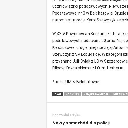
m
uczniów szkół podstawowych. Pierwsze 
a
Podstawowej nr 3 w Bełchatowie. Drugie 
c
natomiast trzecie Karol Szewczyk ze szk
j
e
W XXIV Powiatowym Konkursie Literackim 
z
r
podstawowych nadesłano 20 prac. Najleps
e
Kleszczowe, drugie miejsce zajął Antoni 
g
Szewczyk z SP Łobudzice. W kategorii sz
i
przyznano Julii Dylak z LO w Szczercowie, 
o
Filipowi Drygalskiemu z LO im. Herberta.
n
u
źródło: UM w Bełchatowie
TAGI
KONKURS
KSIĄŻKA NA MEDAL
MIPBP W 
Poprzedni artykuł
Nowy samochód dla policji