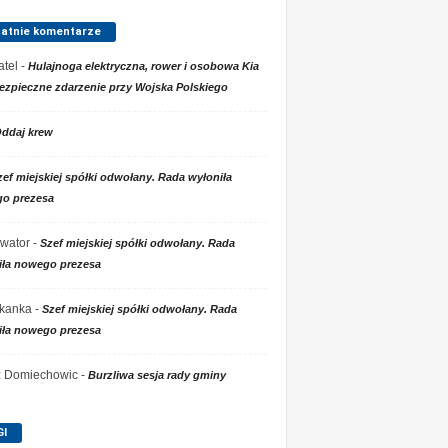
tatnie komentarze
tel
-
Hulajnoga elektryczna, rower i osobowa Kia
ezpieczne zdarzenie przy Wojska Polskiego
ddaj krew
zef miejskiej spółki odwołany. Rada wyłoniła
o prezesa
wator
-
Szef miejskiej spółki odwołany. Rada
iła nowego prezesa
kanka
-
Szef miejskiej spółki odwołany. Rada
iła nowego prezesa
 z Domiechowic
-
Burzliwa sesja rady gminy
GI