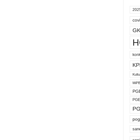
202
cov
GK
H
kon
KP
Kult
MiP
PGE
PGE
PG
pog
san