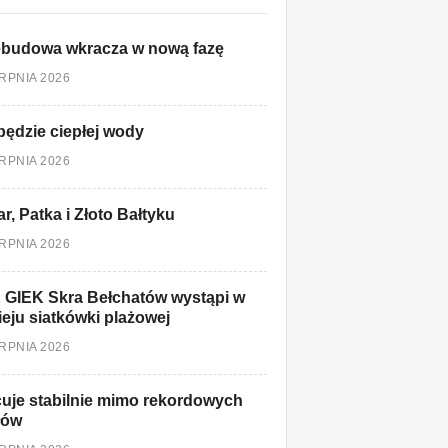
ebudowa wkracza w nową fazę
ERPNIA 2026
będzie ciepłej wody
ERPNIA 2026
r, Patka i Złoto Bałtyku
ERPNIA 2026
 GIEK Skra Bełchatów wystąpi w
ieju siatkówki plażowej
ERPNIA 2026
uje stabilnie mimo rekordowych
łów