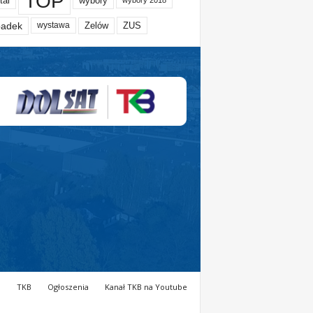
TOP
tal
wybory
wybory 2018
adek
Zelów
ZUS
wystawa
a
TKB
Ogłoszenia
Kanał TKB na Youtube