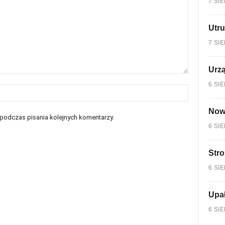
7 SI
Utru
7 SI
Urzą
6 SI
Nowy
 podczas pisania kolejnych komentarzy.
6 SI
Stro
6 SI
Upa
6 SI