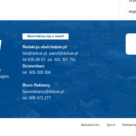
szpi
wyp
Skontaktuj się z nami!
Redakcja ebelchatow.pl
tkb@dolsat.pl, patrol@dolsat.pl
44 635 08 07, tel. 601 307 761
Dziennikarz
y
tel. 605 309 304
egion
Biuro Reklamy
biuroreklamy@dolsat.pl
tel. 609 471 277
Aktualności
Sport
Reklam