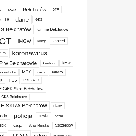
Bełchatów
akcja
5
BTF
dane
id-19
GKS
S Bełchatów
Gmina Bełchatów
OT
IMGW
koncert
kolizja
koronawirus
kurs
P w Bełchatowie
krew
kradzież
MCK
miasto
ura na boku
mecz
PCS
PGE GiEK
BP
 GiEK Skra Bełchatów
 GKS Bełchatów
E SKRA Bełchatów
pijany
policja
oda
powiat
pożar
epid
sesja
Szczerców
Straż Miejska