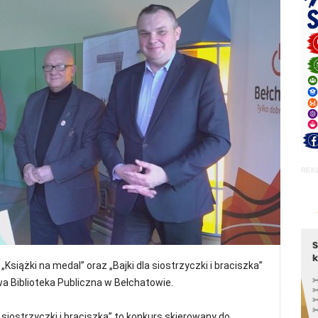
REK
Książki na medal” oraz „Bajki dla siostrzyczki i braciszka”
a Biblioteka Publiczna w Bełchatowie.
 siostrzyczki i braciszka” to konkurs skierowany do