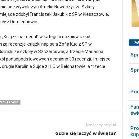
miejsce wywalczyła Amelia Nowaczyk ze Szkoły
miejsce zdobył Franciszek Jakubik z SP w Kleszczowie,
oły z Domiechowic.
„Książki na medal” w kategorii uczniów szkół
Og
zą recenzje ksiązki napisała Zofia Kuc z SP w
Goliński ze szkoły w Szczercowie, a trzecie Marianna
Spr
kół ponadpodstawowych oceniono 30 recenzji. I miejsce
drugie Karolinie Sujce z I LO w Bełchatowie, a trzecie
Spr
Pod
BEŁCHATOWIE
Fun
świ
Następny artykuł
Pro
Gdzie się leczyć w święta?
kup