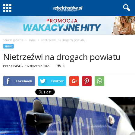
Strona główna
Inne
Nietrzeźwi na drogach powiatu
INNE
Nietrzeźwi na drogach powiatu
Przez
IW-C
-
16 stycznia 2023
0
Facebook
Twitter