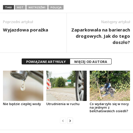
TAGI
HOT
NIETRZEŹWI
POLICJA
Poprzedni artykuł
Następny artykuł
Wyjazdowa porażka
Zaparkowała na barierach
drogowych. Jak do tego
doszło?
POWIĄZANE ARTYKUŁY
WIĘCEJ OD AUTORA
Nie będzie ciepłej wody
Utrudnienia w ruchu
Co wydarzyło się w nocy
na jednym z
bełchatowskich osiedli?