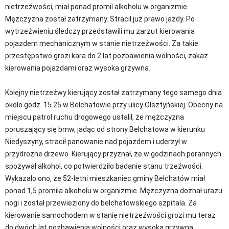
nietrzeźwości, miał ponad promil alkoholu w organizmie.
Mężczyzna został zatrzymany. Stracił już prawo jazdy. Po
wytrzeźwieniu śledczy przedstawili mu zarzut kierowania
pojazdem mechanicznym w stanie nietrzeźwości. Za takie
przestępstwo grozi kara do 2 lat pozbawienia wolności, zakaz
kierowania pojazdami oraz wysoka grzywna.
Kolejny nietrzeźwy kierujący został zatrzymany tego samego dnia
około godz. 15.25 w Bełchatowie przy ulicy Olsztyńskiej. Obecny na
miejscu patrol ruchu drogowego ustalił, że mężczyzna
poruszający się bmw, jadąc od strony Bełchatowa w kierunku
Niedyszyny, stracił panowanie nad pojazdem i uderzył w
przydrożne drzewo. Kierujący przyznał, że w godzinach porannych
spożywał alkohol, co potwierdziło badanie stanu trzeźwości.
Wykazało ono, że 52-letni mieszkaniec gminy Bełchatów miał
ponad 1,5 promila alkoholu w organizmie. Mężczyzna doznał urazu
nogi i został przewieziony do bełchatowskiego szpitala. Za
kierowanie samochodem w stanie nietrzeźwości grozi mu teraz
do dwóch lat pozbawienia wolności oraz wysoka grzywna.