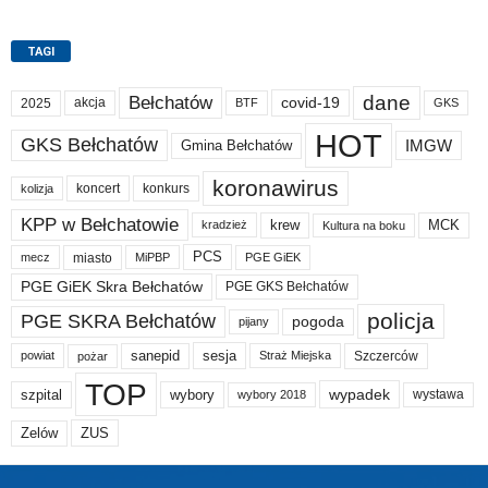
TAGI
dane
Bełchatów
akcja
covid-19
2025
BTF
GKS
HOT
GKS Bełchatów
IMGW
Gmina Bełchatów
koronawirus
koncert
konkurs
kolizja
KPP w Bełchatowie
krew
MCK
kradzież
Kultura na boku
PCS
miasto
PGE GiEK
mecz
MiPBP
PGE GiEK Skra Bełchatów
PGE GKS Bełchatów
policja
PGE SKRA Bełchatów
pogoda
pijany
sanepid
sesja
Szczerców
powiat
Straż Miejska
pożar
TOP
wypadek
szpital
wybory
wybory 2018
wystawa
Zelów
ZUS