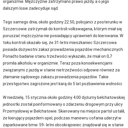
organizmie. Mężczyźnie zatrzymano prawo jazdy, a o jego
dalszym losie zadecyduje sąd.
Tego samego dnia, około godziny 22.50, policjanci z posterunku w
Szczercowie zatrzymali do kontroli volkswagena, którym miał się
poruszać mężczyzna nie posiadający uprawnień do kierowania. W
toku kontroli okazało się, że 31-letni mieszkaniec Szczercowa
posiada dożywotni zakaz prowadzenia pojazdów mechanicznych.
Ponadto badanie stanu trzeźwości wykazało, że miał on 0,7
promila alkoholu w organizmie. Teraz poza konsekwencjami
związanymi z jazdą w stanie nietrzeźwości odpowie również za
złamanie sądowego zakazu prowadzenia pojazdów. Takie
przestępstwo zagrożone jest karą do 5 lat pozbawienia wolności.
W niedzielę, 15 stycznia około godziny 4.00 dyżurny bełchatowskiej
jednostki został poinformowany o zdarzeniu drogowym przy ulicy
Przemysłowej w Bełchatowie. Skierowany na miejsce partol ustalił,
że kierujący pojazdem opel, podczas manewru cofania uderzył w
zaparkowane bmw. 59- letni obcokrajowiec znajdował się w stanie