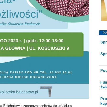
Og
Spr
Spr
Pod
Fun
świ
Pro
kup
a w Bełchatowie zaprasza seniorów do udziału w