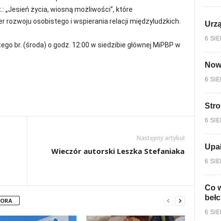
 „Jesień życia, wiosną możliwości”, które
 rozwoju osobistego i wspierania relacji międzyludzkich.
Urzą
6 SI
ego br. (środa) o godz. 12:00 w siedzibie głównej MiPBP w
Nowy
6 SI
Stro
6 SI
Następny artykuł
Upa
Wieczór autorski Leszka Stefaniaka
6 SI
Co w
bełc
TORA
6 SI