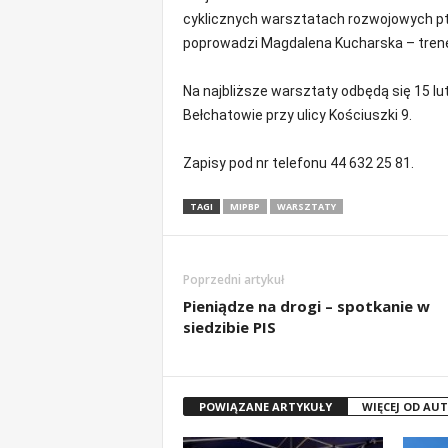
cyklicznych warsztatach rozwojowych pt.:
poprowadzi Magdalena Kucharska – trener
Na najbliższe warsztaty odbędą się 15 lut
Bełchatowie przy ulicy Kościuszki 9.
Zapisy pod nr telefonu 44 632 25 81.
TAGI
MIPBP
WARSZTATY
Poprzedni artykuł
Pieniądze na drogi – spotkanie w
siedzibie PIS
POWIĄZANE ARTYKUŁY
WIĘCEJ OD AU