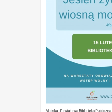
m
a
c
j
e
z
r
e
g
i
o
n
u
Miejska i Powiatowa Biblioteka Publiczn