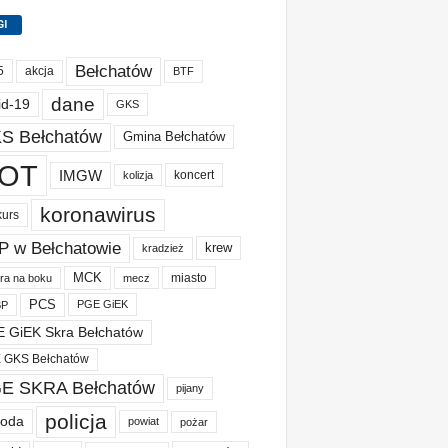
GI
Bełchatów
akcja
5
BTF
dane
id-19
GKS
S Bełchatów
Gmina Bełchatów
OT
IMGW
koncert
kolizja
koronawirus
kurs
P w Bełchatowie
krew
kradzież
MCK
miasto
ura na boku
mecz
PCS
PGE GiEK
BP
 GiEK Skra Bełchatów
 GKS Bełchatów
E SKRA Bełchatów
pijany
policja
oda
powiat
pożar