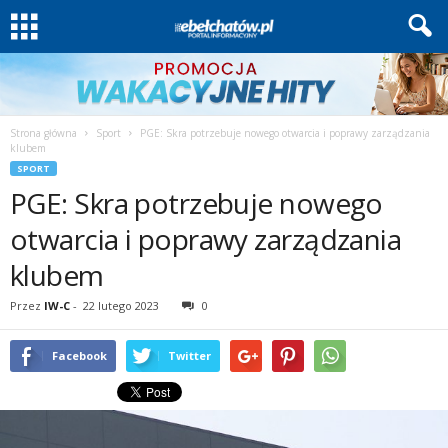
Strona główna
Sport
PGE: Skra potrzebuje nowego otwarcia i poprawy zarządzania
klubem
SPORT
PGE: Skra potrzebuje nowego
otwarcia i poprawy zarządzania
klubem
Przez
IW-C
-
22 lutego 2023
0
Facebook
Twitter