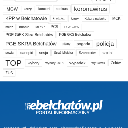
koronawirus
IMGW
koncert
konkurs
kolizja
KPP w Bełchatowie
krew
MCK
kradzież
Kultura na boku
PCS
miasto
PGE GiEK
mecz
MiPBP
PGE GiEK Skra Bełchatów
PGE GKS Bełchatów
policja
PGE SKRA Bełchatów
pogoda
pijany
sanepid
sesja
szpital
Szczerców
powiat
Straż Miejska
TOP
wypadek
Zelów
wybory
wybory 2018
wystawa
ZUS