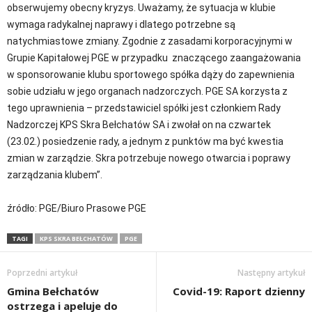
obserwujemy obecny kryzys. Uważamy, że sytuacja w klubie
wymaga radykalnej naprawy i dlatego potrzebne są
natychmiastowe zmiany. Zgodnie z zasadami korporacyjnymi w
Grupie Kapitałowej PGE w przypadku znaczącego zaangażowania
w sponsorowanie klubu sportowego spółka dąży do zapewnienia
sobie udziału w jego organach nadzorczych. PGE SA korzysta z
tego uprawnienia – przedstawiciel spółki jest członkiem Rady
Nadzorczej KPS Skra Bełchatów SA i zwołał on na czwartek
(23.02.) posiedzenie rady, a jednym z punktów ma być kwestia
zmian w zarządzie. Skra potrzebuje nowego otwarcia i poprawy
zarządzania klubem”.
źródło: PGE/Biuro Prasowe PGE
TAGI
KPS SKRA BEŁCHATÓW
PGE
Poprzedni artykuł
Następny artykuł
Gmina Bełchatów
Covid-19: Raport dzienny
ostrzega i apeluje do