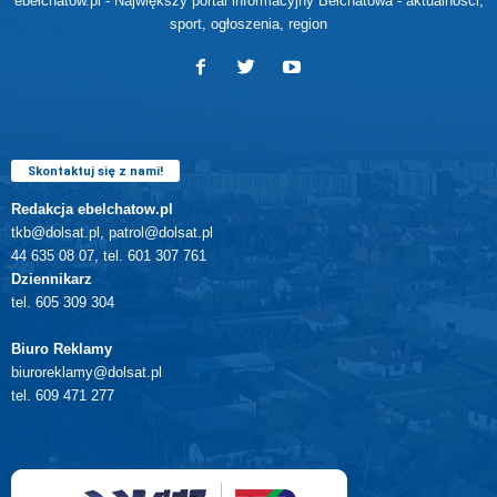
ebełchatów.pl - Największy portal informacyjny Bełchatowa - aktualności,
sport, ogłoszenia, region
Skontaktuj się z nami!
Redakcja ebelchatow.pl
tkb@dolsat.pl, patrol@dolsat.pl
44 635 08 07, tel. 601 307 761
Dziennikarz
tel. 605 309 304
Biuro Reklamy
biuroreklamy@dolsat.pl
tel. 609 471 277