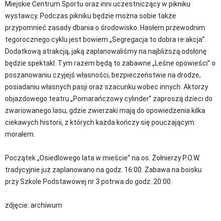
Miejskie Centrum Sportu oraz inni uczestniczący w pikniku
wystawcy. Podczas pikniku będzie można sobie także
przypomnieć zasady dbania o środowisko. Hasłem przewodnim
tegorocznego cyklu jest bowiem „Segregacja to dobra re:akcja”.
Dodatkową atrakcją, jaką zaplanowaliśmy na najbliższą odsłonę
będzie spektakl. Tym razem będą to zabawne „Leśne opowieści” o
poszanowaniu czyjejś własności, bezpieczeństwie na drodze,
posiadaniu własnych pasji oraz szacunku wobec innych. Aktorzy
objazdowego teatru „Pomarańczowy cylinder” zaproszą dzieci do
zwariowanego lasu, gdzie zwierzaki mają do opowiedzenia kilka
ciekawych historii, z których każda kończy się pouczającym
morałem.
Początek „Osiedlowego lata w mieście” na os. Żołnierzy P.O.W.
tradycyjnie już zaplanowano na godz. 16:00. Zabawa na boisku
przy Szkole Podstawowej nr 3 potrwa do godz. 20:00.
zdjęcie: archiwum