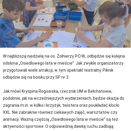
W najbliższą niedzielę na os. Żołnierzy P.O.W., odbędzie się kolejna
odsłona „Osiedlowego lata w mieście”. Jak zwykle organizatorzy
przygotowali wiele atrakcji, w tym spektakl teatralny. Piknik
odbędzie się na boisku przy SP nr 3.
Jak mówi Kryspina Rogowska, rzecznik UM w Bełchatowie,
podobnie, jak na wcześniejszych wydarzeniach, będzie okazja do
zagrania m.in. w kółko i krzyżyk, twistera oraz poukładać klocki
XXL. Nie zabraknie również ciekawych zajęć, warsztatów czy
animacji. Ważną częścią „Osiedlowego lata w mieście” są też
aktywności sportowe. O odpowiednią dawkę ruchu zadbają