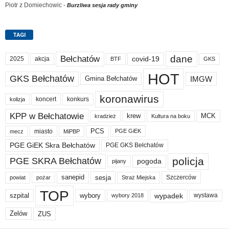
Piotr z Domiechowic
-
Burzliwa sesja rady gminy
TAGI
dane
Bełchatów
akcja
covid-19
2025
BTF
GKS
HOT
GKS Bełchatów
IMGW
Gmina Bełchatów
koronawirus
koncert
konkurs
kolizja
KPP w Bełchatowie
krew
MCK
kradzież
Kultura na boku
PCS
miasto
PGE GiEK
mecz
MiPBP
PGE GiEK Skra Bełchatów
PGE GKS Bełchatów
policja
PGE SKRA Bełchatów
pogoda
pijany
sanepid
sesja
Szczerców
powiat
Straż Miejska
pożar
TOP
wypadek
szpital
wybory
wybory 2018
wystawa
Zelów
ZUS