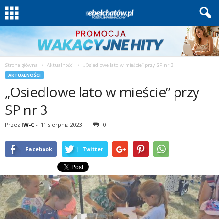
Strona główna
Aktualności
„Osiedlowe lato w mieście” przy SP nr 3
AKTUALNOŚCI
„Osiedlowe lato w mieście” przy
SP nr 3
Przez
IW-C
-
11 sierpnia 2023
0
Facebook
Twitter