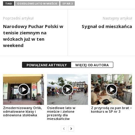
TAGI
OSIEDLOWE LATO W MIEŚCIE
SP NR 3
Poprzedni artykuł
Następny artykuł
Narodowy Puchar Polski w
Sygnał od mieszkańca
tenisie ziemnym na
wózkach już w ten
weekend
POWIĄZANE ARTYKUŁY
WIĘCEJ OD AUTORA
Zmodernizowany Orlik,
Osiedlowe lato w
Z przyrodą za pan brat –
odmalowane klasy i
mieście i zielone
konkurs w SP nr 3
odnowiona stołówka
prezenty dla
mieszkańców