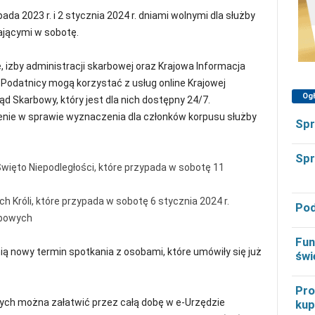
da 2023 r. i 2 stycznia 2024 r. dniami wolnymi dla służby
ającymi w sobotę.
 izby administracji skarbowej oraz Krajowa Informacja
Podatnicy mogą korzystać z usług online Krajowej
Og
ąd Skarbowy, który jest dla nich dostępny 24/7.
enie w sprawie wyznaczenia dla członków korpusu służby
Spr
Spr
Święto Niepodległości, które przypada w sobotę 11
ch Króli, które przypada w sobotę 6 stycznia 2024 r.
Pod
rbowych
Fun
 nowy termin spotkania z osobami, które umówiły się już
świ
Pro
ch można załatwić przez całą dobę w e-Urzędzie
kup