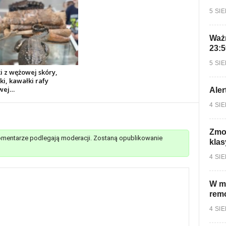
5 SI
Ważn
23:5
5 SI
i z wężowej skóry,
i, kawałki rafy
wej…
Aler
4 SI
Zmo
mentarze podlegają moderacji. Zostaną opublikowanie
klas
4 SI
W mi
rem
4 SI