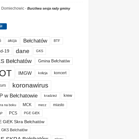
 z Domiechowic
-
Burzliwa sesja rady gminy
GI
Bełchatów
akcja
5
BTF
dane
id-19
GKS
S Bełchatów
Gmina Bełchatów
OT
IMGW
koncert
kolizja
koronawirus
kurs
P w Bełchatowie
krew
kradzież
MCK
miasto
ura na boku
mecz
PCS
PGE GiEK
BP
 GiEK Skra Bełchatów
 GKS Bełchatów
E SKRA Bełchatów
pijany