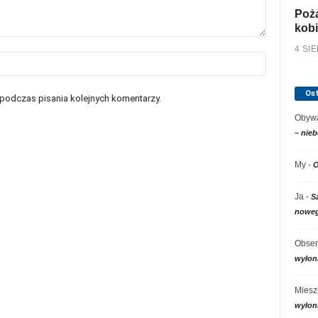
Poża
kobi
4 SI
Os
 podczas pisania kolejnych komentarzy.
Obywa
– nieb
My
-
O
Ja
-
S
noweg
Obser
wyłon
Miesz
wyłon