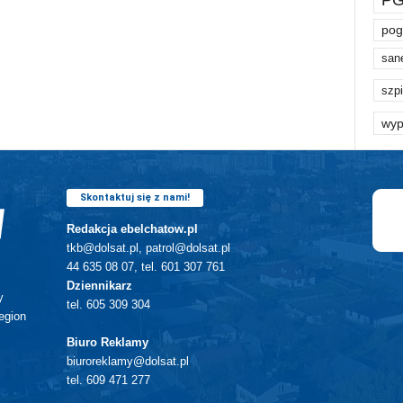
pog
san
szpi
wyp
Skontaktuj się z nami!
Redakcja ebelchatow.pl
tkb@dolsat.pl, patrol@dolsat.pl
44 635 08 07, tel. 601 307 761
Dziennikarz
y
tel. 605 309 304
egion
Biuro Reklamy
biuroreklamy@dolsat.pl
tel. 609 471 277