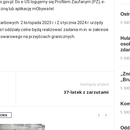
gov.pl. Do e-US logujemy się Profilem Zaufanym (PZ), e-
ną lub aplikację mObywatel.
Ostr
bowych: 2 listopada 2023 r. i 2 stycznia 2024 r. urzędy
5 SI
 oddziały celne będą realizować zadania m.in. w zakresie
u towarowego na przejściach granicznych.
Hula
osob
zdar
5 SI
„Znó
„Br
Następny artykuł
5 SI
37-latek z zarzutami
Kom
5 SI
TORA
Odd