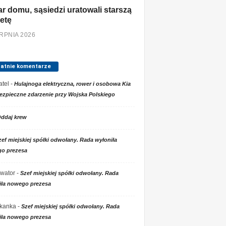
r domu, sąsiedzi uratowali starszą
etę
ERPNIA 2026
tatnie komentarze
tel
-
Hulajnoga elektryczna, rower i osobowa Kia
ezpieczne zdarzenie przy Wojska Polskiego
ddaj krew
zef miejskiej spółki odwołany. Rada wyłoniła
o prezesa
wator
-
Szef miejskiej spółki odwołany. Rada
iła nowego prezesa
kanka
-
Szef miejskiej spółki odwołany. Rada
iła nowego prezesa