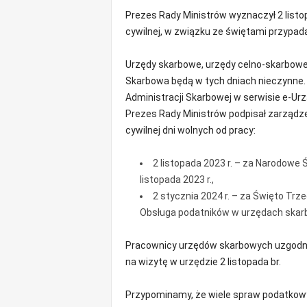
m
Prezes Rady Ministrów wyznaczył 2 listopa
a
cywilnej, w związku ze świętami przypad
c
j
Urzędy skarbowe, urzędy celno-skarbowe,
e
Skarbowa będą w tych dniach nieczynne. 
z
r
Administracji Skarbowej w serwisie e-Urz
e
Prezes Rady Ministrów podpisał zarządz
g
cywilnej dni wolnych od pracy:
i
o
2 listopada 2023 r. – za Narodowe 
n
listopada 2023 r.,
u
2 stycznia 2024 r. – za Święto Trze
Obsługa podatników w urzędach ska
Pracownicy urzędów skarbowych uzgodnią
na wizytę w urzędzie 2 listopada br.
Przypominamy, że wiele spraw podatkowy