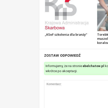
„KSeF szkolenia dla branży”
Torebk
muszelk
koralo
ZOSTAW ODPOWIEDŹ
Informujemy, że na stronie
ebelchatow.pl
ko
wkrótce po akceptacji.