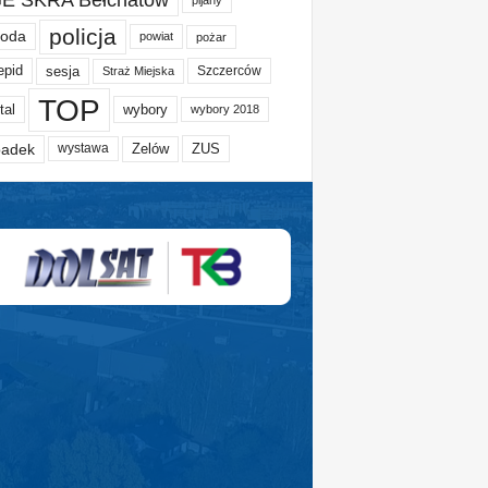
policja
oda
powiat
pożar
epid
sesja
Szczerców
Straż Miejska
TOP
tal
wybory
wybory 2018
adek
Zelów
ZUS
wystawa