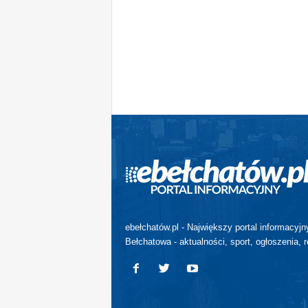
ebełchatów.pl - Największy portal informacyjn
Bełchatowa - aktualności, sport, ogłoszenia, r