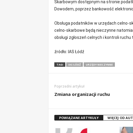
Skarbowym dostępnym na stronie podatki.
Dowodem, poprzez bankowość elektronicz
Obsługa podatników w urzędach celno-skar
celno-skarbowe będą nieczynne natomiast
obsługi zgłoszeń celnych i kontroli ruch
źródło: IAS Łódź
TAGI
IAS ŁÓDŹ
URZĘDY NIECZYNNE
Poprzedni artykuł
Zmiana organizacji ruchu
POWIĄZANE ARTYKUŁY
WIĘCEJ OD AU