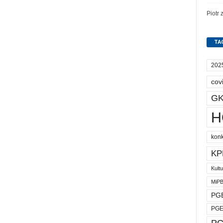
Piotr
TA
202
cov
GK
H
kon
KP
Kult
MiP
PGE
PGE
PG