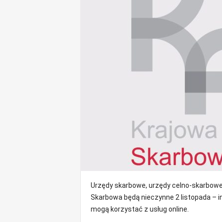
o
m
o
ś
c
i
B
e
ł
c
h
a
t
ó
w
,
i
Urzędy skarbowe, urzędy celno-skarbowe,
n
Skarbowa będą nieczynne 2 listopada – in
f
o
mogą korzystać z usług online.
r