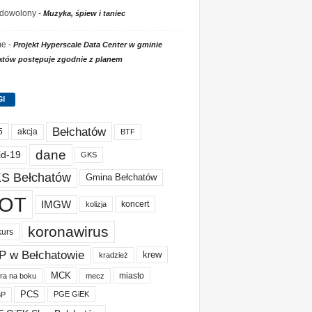
dowolony
-
Muzyka, śpiew i taniec
me
-
Projekt Hyperscale Data Center w gminie
atów postępuje zgodnie z planem
GI
Bełchatów
akcja
5
BTF
dane
id-19
GKS
S Bełchatów
Gmina Bełchatów
OT
IMGW
koncert
kolizja
koronawirus
kurs
P w Bełchatowie
krew
kradzież
MCK
miasto
ura na boku
mecz
PCS
PGE GiEK
BP