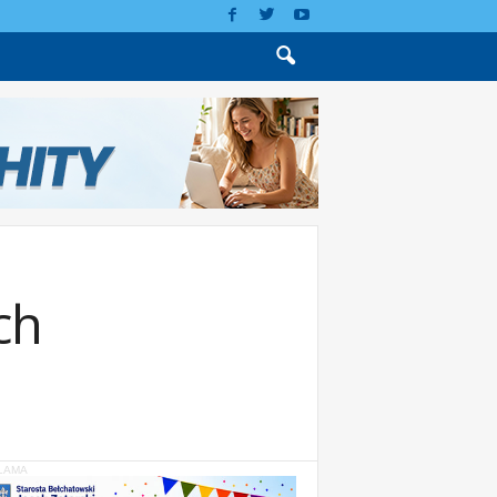
ch
LAMA