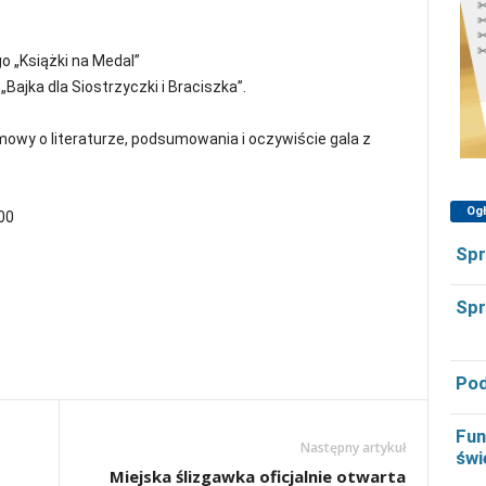
 „Książki na Medal”
Bajka dla Siostrzyczki i Braciszka”.
owy o literaturze, podsumowania i oczywiście gala z
Og
00
Spr
Spr
Pod
Fun
Następny artykuł
świ
Miejska ślizgawka oficjalnie otwarta