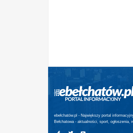
ebełchatów.pl - Największy portal informacyjn
Bełchatowa - aktualności, sport, ogłoszenia, r