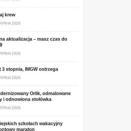
aj krew
ERPNIA 2026
a aktualizacja – masz czas do
9
ERPNIA 2026
t 3 stopnia, IMGW ostrzega
ERPNIA 2026
dernizowany Orlik, odmalowane
y i odnowiona stołówka
ERPNIA 2026
ejskich szkołach wakacyjny
ontowy maraton