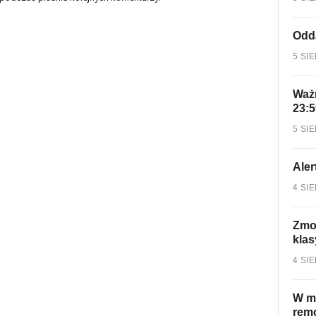
Odd
5 SI
Ważn
23:5
5 SI
Aler
4 SI
Zmo
klas
4 SI
W mi
rem