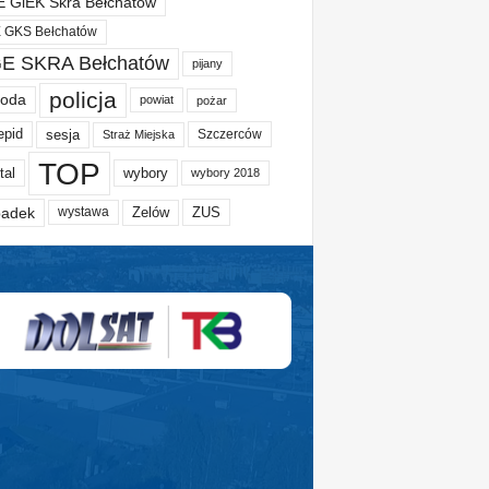
 GiEK Skra Bełchatów
 GKS Bełchatów
E SKRA Bełchatów
pijany
policja
oda
powiat
pożar
epid
sesja
Szczerców
Straż Miejska
TOP
tal
wybory
wybory 2018
adek
Zelów
ZUS
wystawa