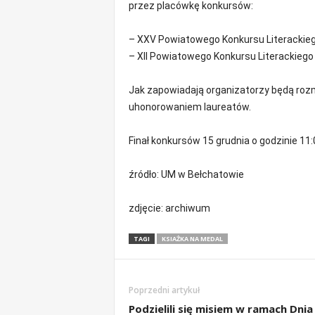
przez placówkę konkursów:
m
a
c
– XXV Powiatowego Konkursu Literackiego
j
– XII Powiatowego Konkursu Literackiego „
e
z
Jak zapowiadają organizatorzy będą rozm
r
uhonorowaniem laureatów.
e
g
Finał konkursów 15 grudnia o godzinie 11:
i
o
n
źródło: UM w Bełchatowie
u
zdjęcie: archiwum
TAGI
KSIAŻKA NA MEDAL
Poprzedni artykuł
Podzielili się misiem w ramach Dnia