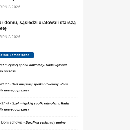
ERPNIA 2026
r domu, sąsiedzi uratowali starszą
etę
ERPNIA 2026
tatnie komentarze
zef miejskiej spółki odwołany. Rada wyłoniła
o prezesa
wator
-
Szef miejskiej spółki odwołany. Rada
iła nowego prezesa
kanka
-
Szef miejskiej spółki odwołany. Rada
iła nowego prezesa
 z Domiechowic
-
Burzliwa sesja rady gminy