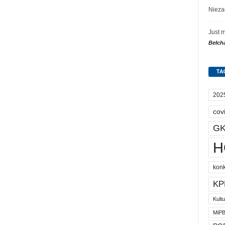
Nieza
Just 
Bełch
TA
202
cov
GK
H
kon
KP
Kult
MiP