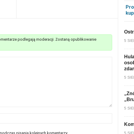
Pro
kup
Ostr
mentarze podlegają moderacji. Zostaną opublikowanie
5 SI
Hula
osob
zdar
5 SI
„Znó
„Br
5 SI
Kom
 podczas pisania kolejnych komentarzy.
5 SI