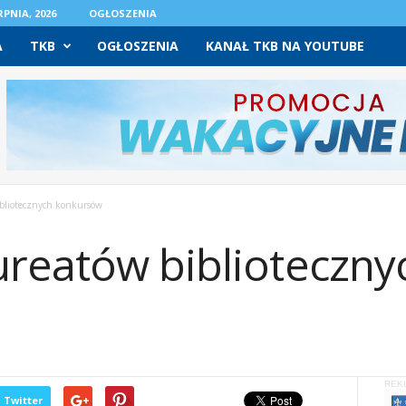
PNIA, 2026
OGŁOSZENIA
A
TKB
OGŁOSZENIA
KANAŁ TKB NA YOUTUBE
bliotecznych konkursów
reatów biblioteczny
REK
Twitter