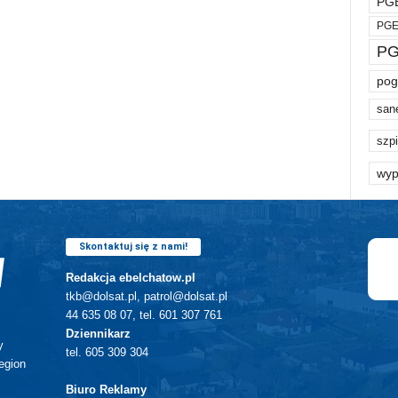
PGE
PGE
PG
pog
san
szpi
wyp
Skontaktuj się z nami!
Redakcja ebelchatow.pl
tkb@dolsat.pl, patrol@dolsat.pl
44 635 08 07, tel. 601 307 761
Dziennikarz
y
tel. 605 309 304
egion
Biuro Reklamy