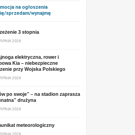
mocja na ogłoszenia
ię/sprzedam/wynajmę
zeżenie 3 stopnia
ERPNIA 2026
jnoga elektryczna, rower i
owa Kia – niebezpieczne
zenie przy Wojska Polskiego
ERPNIA 2026
w po swoje” – na stadion zaprasza
unatna” drużyna
ERPNIA 2026
unikat meteorologiczny
ERPNIA 2026