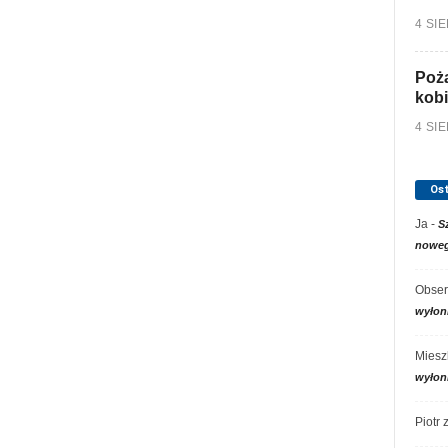
4 SI
Poża
kobi
4 SI
Os
Ja
-
S
noweg
Obser
wyłon
Miesz
wyłon
Piotr