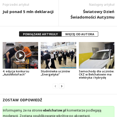
Poprzedni artykuł
Następny artykuł
Już ponad 5 mln deklaracji
Światowy Dzień
Świadomości Autyzmu
POWIĄZANE ARTYKUŁY
WIĘCEJ OD AUTORA
4. edycja konkursu
Studniówka uczniów
Samochody dla uczniów.
„AutoMotoFach”
„Energetyka”
CKZ w Bełchatowie ma
elektryka i hybrydę
ZOSTAW ODPOWIEDŹ
Informujemy, że na stronie
ebelchatow.pl
komentarze podlegają
moderacji. Zostaną opublikowanie wkrótce po akceptacji.