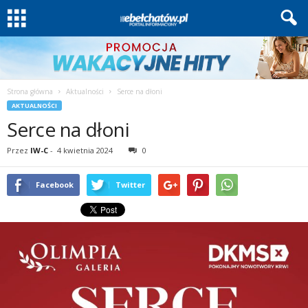
Strona główna
Aktualności
Serce na dłoni
AKTUALNOŚCI
Serce na dłoni
Przez
IW-C
-
4 kwietnia 2024
0
Facebook
Twitter