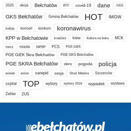
dane
Bełchatów
akcja
covid-19
2025
BTF
GKS
HOT
GKS Bełchatów
IMGW
Gmina Bełchatów
koronawirus
koncert
konkurs
kolizja
KPP w Bełchatowie
krew
MCK
kradzież
Kultura na boku
PCS
miasto
PGE GiEK
mecz
MiPBP
PGE GiEK Skra Bełchatów
PGE GKS Bełchatów
policja
PGE SKRA Bełchatów
pogoda
pijany
sanepid
sesja
Szczerców
powiat
Straż Miejska
pożar
TOP
wypadek
szpital
wybory
wybory 2018
wystawa
Zelów
ZUS