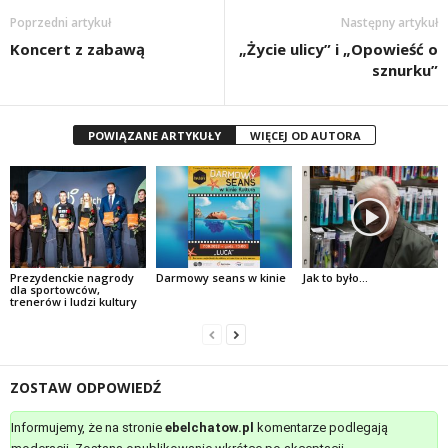
Poprzedni artykuł
Następny artykuł
Koncert z zabawą
„Życie ulicy” i „Opowieść o
sznurku”
POWIĄZANE ARTYKUŁY
WIĘCEJ OD AUTORA
Prezydenckie nagrody
Darmowy seans w kinie
Jak to było…
dla sportowców,
trenerów i ludzi kultury
ZOSTAW ODPOWIEDŹ
Informujemy, że na stronie
ebelchatow.pl
komentarze podlegają