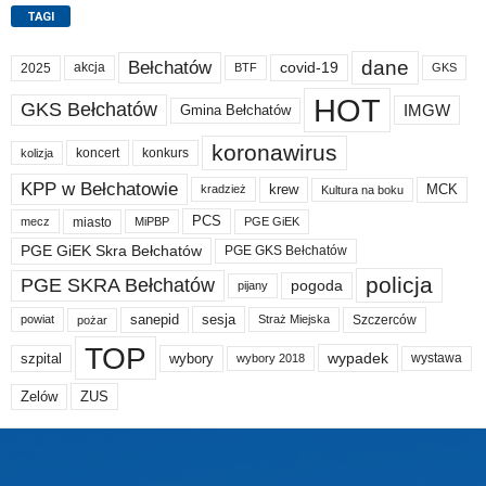
TAGI
dane
Bełchatów
akcja
covid-19
2025
BTF
GKS
HOT
GKS Bełchatów
IMGW
Gmina Bełchatów
koronawirus
koncert
konkurs
kolizja
KPP w Bełchatowie
krew
MCK
kradzież
Kultura na boku
PCS
miasto
PGE GiEK
mecz
MiPBP
PGE GiEK Skra Bełchatów
PGE GKS Bełchatów
policja
PGE SKRA Bełchatów
pogoda
pijany
sanepid
sesja
Szczerców
powiat
Straż Miejska
pożar
TOP
wypadek
szpital
wybory
wybory 2018
wystawa
Zelów
ZUS