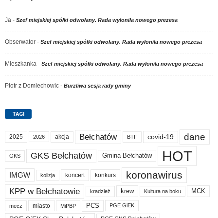
Ja
-
Szef miejskiej spółki odwołany. Rada wyłoniła nowego prezesa
Obserwator
-
Szef miejskiej spółki odwołany. Rada wyłoniła nowego prezesa
Mieszkanka
-
Szef miejskiej spółki odwołany. Rada wyłoniła nowego prezesa
Piotr z Domiechowic
-
Burzliwa sesja rady gminy
TAGI
dane
Bełchatów
akcja
covid-19
2025
BTF
2026
HOT
GKS Bełchatów
Gmina Bełchatów
GKS
koronawirus
IMGW
koncert
konkurs
kolizja
KPP w Bełchatowie
krew
MCK
kradzież
Kultura na boku
PCS
miasto
PGE GiEK
mecz
MiPBP