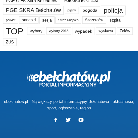
PGE GiEK Skra Bełchatów
PGE GKS Bełchatów
policja
PGE SKRA Bełchatów
pogoda
pijany
sanepid
sesja
szpital
Szczerców
powiat
Straż Miejska
TOP
wypadek
Zelów
wybory
wybory 2018
wystawa
ZUS
ebełchatów.pl - Największy portal informacyjny Bełchatowa - aktualności,
sport, ogłoszenia, region