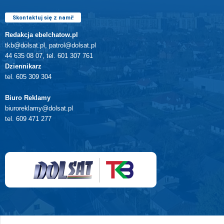
Skontaktuj się z nami!
Redakcja ebelchatow.pl
tkb@dolsat.pl, patrol@dolsat.pl
44 635 08 07, tel. 601 307 761
Dziennikarz
tel. 605 309 304
Biuro Reklamy
biuroreklamy@dolsat.pl
tel. 609 471 277