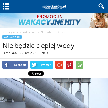
Strona główna
Aktualności
Nie będzie ciepłej wody
AKTUALNOŚCI
Nie będzie ciepłej wody
Przez
IW-C
-
26 lipca 2024
0
Facebook
Twitter