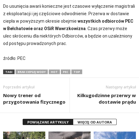
Do usunięcia awarii konieczne jest czasowe wyłączenie magistrali
z eksploatacji i jej częściowe odwodnienie. Przerwa w dostawie
ciepła w powyższym okresie obejmie
wszystkich odbiorców PEC
w Bełchatowie oraz OSiR Wawrzkowizna
. Czas przerwy może
ulec skróceniu dla niektórych Odbiorców, a będzie on uzależniony
od postępu prowadzonych prac.
źródło: PEC
TAGI
BRAK CIEPŁEJ WODY
HOT
PEC
TOP
Poprzedni artykuł
Następny artykuł
Nowy trener od
Kilkugodzinne przerwy w
przygotowania fizycznego
dostawie prądu
POWIĄZANE ARTYKUŁY
WIĘCEJ OD AUTORA