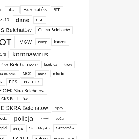
Bełchatów
akcja
5
BTF
dane
id-19
GKS
S Bełchatów
Gmina Bełchatów
OT
IMGW
koncert
kolizja
koronawirus
kurs
P w Bełchatowie
krew
kradzież
MCK
miasto
ura na boku
mecz
PCS
PGE GiEK
BP
 GiEK Skra Bełchatów
 GKS Bełchatów
E SKRA Bełchatów
pijany
policja
oda
powiat
pożar
epid
sesja
Szczerców
Straż Miejska