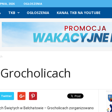
PNIA, 2026
OGŁOSZENIA
A
TKB
OGŁOSZENIA
KANAŁ TKB NA YOUTUBE
ch
 Grocholicach
REK
Twitter
kich Świętych w Bełchatowie – Grocholicach zorganizowano