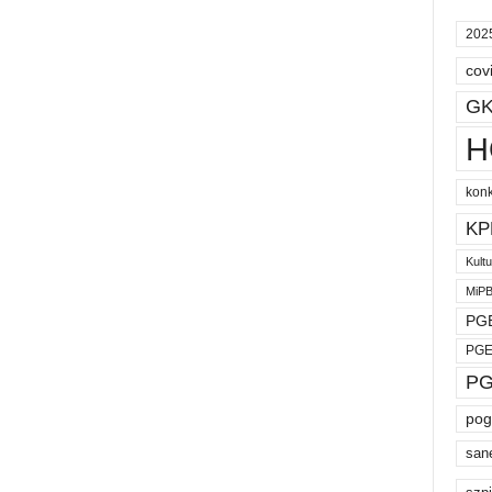
202
cov
GK
H
kon
KP
Kult
MiP
PGE
PGE
PG
pog
san