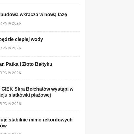
ebudowa wkracza w nową fazę
ERPNIA 2026
będzie ciepłej wody
ERPNIA 2026
r, Patka i Złoto Bałtyku
ERPNIA 2026
 GIEK Skra Bełchatów wystąpi w
ieju siatkówki plażowej
ERPNIA 2026
uje stabilnie mimo rekordowych
łów