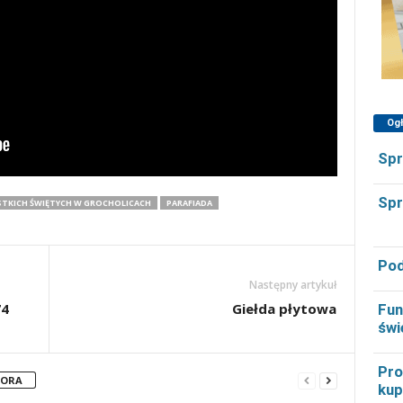
Og
Spr
Spr
STKICH ŚWIĘTYCH W GROCHOLICACH
PARAFIADA
Pod
Następny artykuł
74
Giełda płytowa
Fun
świ
Pro
TORA
kup