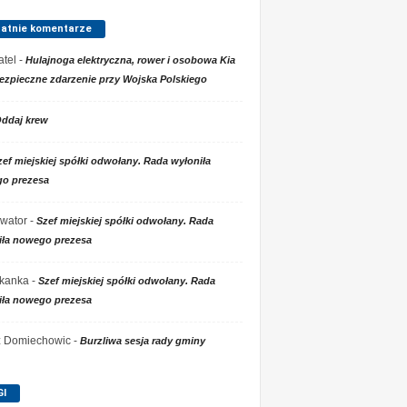
tatnie komentarze
tel
-
Hulajnoga elektryczna, rower i osobowa Kia
ezpieczne zdarzenie przy Wojska Polskiego
ddaj krew
zef miejskiej spółki odwołany. Rada wyłoniła
o prezesa
wator
-
Szef miejskiej spółki odwołany. Rada
iła nowego prezesa
kanka
-
Szef miejskiej spółki odwołany. Rada
iła nowego prezesa
 z Domiechowic
-
Burzliwa sesja rady gminy
GI