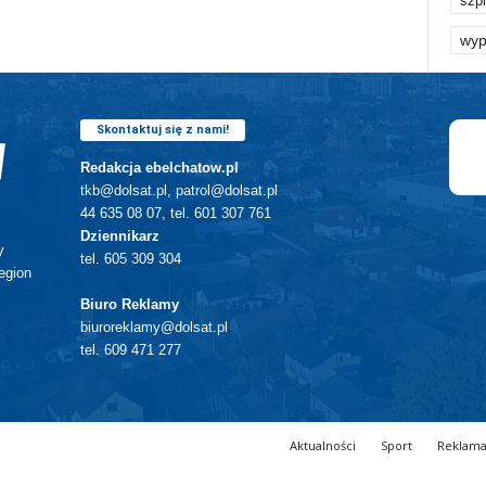
szpi
wyp
Skontaktuj się z nami!
Redakcja ebelchatow.pl
tkb@dolsat.pl, patrol@dolsat.pl
44 635 08 07, tel. 601 307 761
Dziennikarz
y
tel. 605 309 304
egion
Biuro Reklamy
biuroreklamy@dolsat.pl
tel. 609 471 277
Aktualności
Sport
Reklam