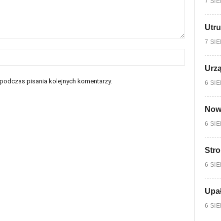
7 SI
Utru
7 SI
Urzą
 podczas pisania kolejnych komentarzy.
6 SI
Nowy
6 SI
Stro
6 SI
Upa
6 SI