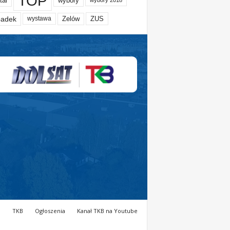
TOP
tal
wybory
wybory 2018
adek
Zelów
ZUS
wystawa
a
TKB
Ogłoszenia
Kanał TKB na Youtube