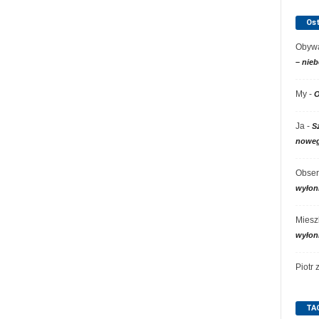
Os
Obywa
– nieb
My
-
O
Ja
-
S
noweg
Obser
wyłon
Miesz
wyłon
Piotr
TA