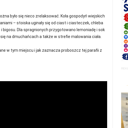
żna było się nieco zrelaksować. Koła gospodyń wiejskich
ami – stoiska uginały się od ciast i ciasteczek, chleba
 i bigosu. Dla spragnionych przygotowano lemoniadę i sok
y się na dmuchańcach a także w strefie malowania ciała.
e w tym miejscu i jak zaznacza proboszcz tej parafii z
REK