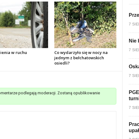
Prz
7 SI
Nie 
7 SI
ienia w ruchu
Co wydarzyło się w nocy na
jednym z bełchatowskich
osiedli?
Oska
7 SI
PGE
mentarze podlegają moderacji. Zostaną opublikowanie
turn
7 SI
Prac
upa