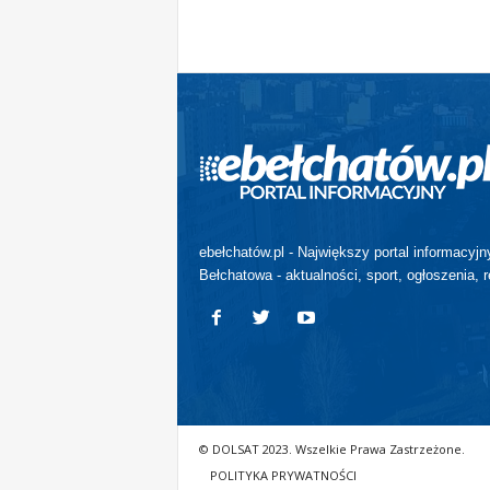
ebełchatów.pl - Największy portal informacyjn
Bełchatowa - aktualności, sport, ogłoszenia, r
© DOLSAT 2023. Wszelkie Prawa Zastrzeżone.
POLITYKA PRYWATNOŚCI