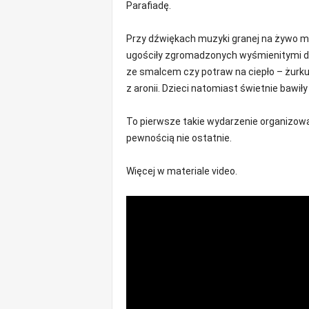
Parafiadę.
o
m
Przy dźwiękach muzyki granej na żywo mo
o
ugościły zgromadzonych wyśmienitymi dani
ś
ze smalcem czy potraw na ciepło – żurku
c
i
z aronii. Dzieci natomiast świetnie bawił
B
e
To pierwsze takie wydarzenie organizowan
ł
pewnością nie ostatnie.
c
h
Więcej w materiale video.
a
t
ó
w
,
i
n
f
o
r