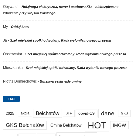
Obywatel
-
Hulajnoga elektryczna, rower i osobowa Kia – niebezpieczne
zdarzenie przy Wojska Polskiego
My
-
Oddaj krew
Ja
-
Szef miejskiej spółki odwołany. Rada wyłoniła nowego prezesa
Obserwator
-
Szef miejskiej spółki odwołany. Rada wyłoniła nowego prezesa
Mieszkanka
-
Szef miejskiej spółki odwołany. Rada wyłoniła nowego prezesa
Piotr z Domiechowic
-
Burzliwa sesja rady gminy
TAGI
dane
Bełchatów
akcja
covid-19
2025
BTF
GKS
HOT
GKS Bełchatów
IMGW
Gmina Bełchatów