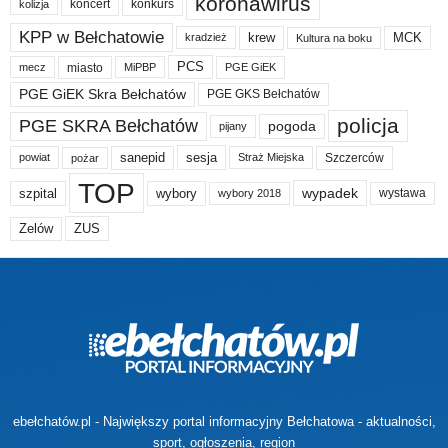
koronawirus
koncert
konkurs
kolizja
KPP w Bełchatowie
krew
MCK
kradzież
Kultura na boku
PCS
miasto
PGE GiEK
mecz
MiPBP
PGE GiEK Skra Bełchatów
PGE GKS Bełchatów
policja
PGE SKRA Bełchatów
pogoda
pijany
sanepid
sesja
Szczerców
powiat
Straż Miejska
pożar
TOP
wypadek
szpital
wybory
wybory 2018
wystawa
Zelów
ZUS
ebełchatów.pl - Największy portal informacyjny Bełchatowa - aktualności,
sport, ogłoszenia, region