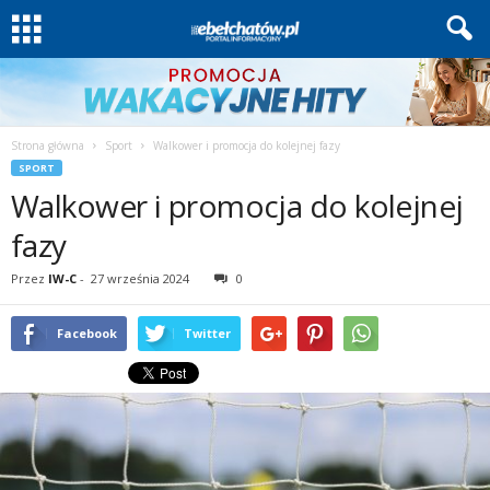
Strona główna
Sport
Walkower i promocja do kolejnej fazy
SPORT
Walkower i promocja do kolejnej
fazy
Przez
IW-C
-
27 września 2024
0
Facebook
Twitter