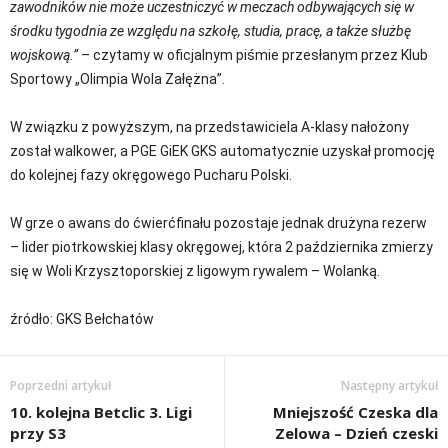
zawodników nie może uczestniczyć w meczach odbywających się w
środku tygodnia ze względu na szkołę, studia, pracę, a także służbę
wojskową.”
– czytamy w oficjalnym piśmie przesłanym przez Klub
Sportowy „Olimpia Wola Załężna”.
W związku z powyższym, na przedstawiciela A-klasy nałożony
został walkower, a PGE GiEK GKS automatycznie uzyskał promocję
do kolejnej fazy okręgowego Pucharu Polski.
W grze o awans do ćwierćfinału pozostaje jednak drużyna rezerw
– lider piotrkowskiej klasy okręgowej, która 2 października zmierzy
się w Woli Krzysztoporskiej z ligowym rywalem – Wolanką.
źródło: GKS Bełchatów
Poprzedni artykuł
Następny artykuł
10. kolejna Betclic 3. Ligi
Mniejszość Czeska dla
przy S3
Zelowa – Dzień czeski