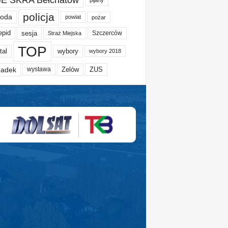
policja
oda
powiat
pożar
epid
sesja
Szczerców
Straż Miejska
TOP
tal
wybory
wybory 2018
adek
Zelów
ZUS
wystawa