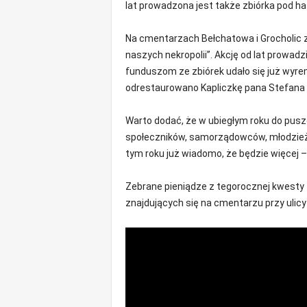
lat prowadzona jest także zbiórka pod ha
o
m
Na cmentarzach Bełchatowa i Grocholic 
o
naszych nekropolii”. Akcję od lat prowadz
ś
funduszom ze zbiórek udało się już wyre
c
i
odrestaurowano Kapliczkę pana Stefana 
B
e
Warto dodać, że w ubiegłym roku do pusz
ł
społeczników, samorządowców, młodzieży
c
tym roku już wiadomo, że będzie więcej –
h
a
Zebrane pieniądze z tegorocznej kwest
t
ó
znajdujących się na cmentarzu przy ulicy
w
,
i
n
f
o
r