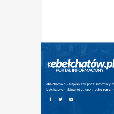
ebełchatów.pl - Największy portal informacyjn
Bełchatowa - aktualności, sport, ogłoszenia, r