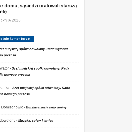
r domu, sąsiedzi uratowali starszą
etę
ERPNIA 2026
tatnie komentarze
zef miejskiej spółki odwołany. Rada wyłoniła
o prezesa
wator
-
Szef miejskiej spółki odwołany. Rada
iła nowego prezesa
kanka
-
Szef miejskiej spółki odwołany. Rada
iła nowego prezesa
 z Domiechowic
-
Burzliwa sesja rady gminy
dowolony
-
Muzyka, śpiew i taniec