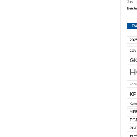
Just 
Bełch
TA
202
cov
GK
H
kon
KP
Kult
MiP
PGE
PGE
PG