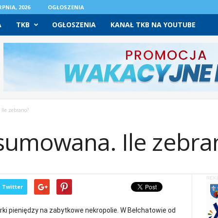
PNIA, 2026
OGŁOSZENIA
A
TKB
OGŁOSZENIA
KANAŁ TKB NA YOUTUBE
Ile zebrano?
sumowana. Ile zebra
REK
Twitter
órki pieniędzy na zabytkowe nekropolie. W Bełchatowie od