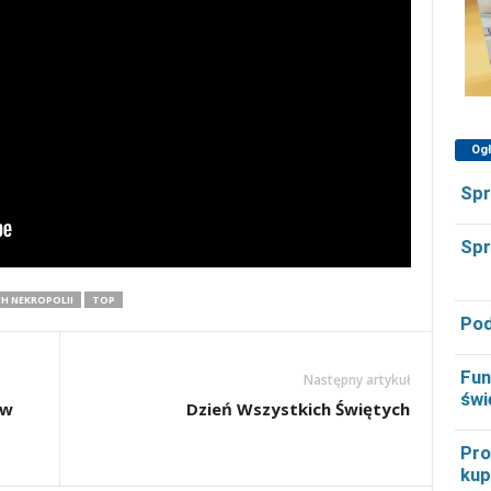
Og
Spr
Spr
H NEKROPOLII
TOP
Pod
Fun
Następny artykuł
świ
aw
Dzień Wszystkich Świętych
Pro
kup