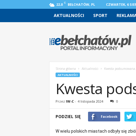
C
BEŁCHATÓW, PL
CZWARTEK, 6 SIER
22.8
AKTUALNOŚCI
SPORT
REKLAM
e
b
e
l
c
h
a
Strona główna
Aktualności
Kwesta podsumowana. 
t
AKTUALNOŚCI
o
Kwesta pod
w
.
p
Przez
IW-C
-
4 listopada 2024
0
l
–
PODZIEL SIĘ
Facebook
w
i
a
W wielu polskich miastach odbyły się zbi
d