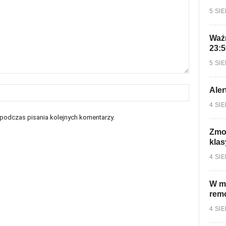
5 SI
Ważn
23:5
5 SI
Aler
4 SI
 podczas pisania kolejnych komentarzy.
Zmo
klas
4 SI
W mi
rem
4 SI