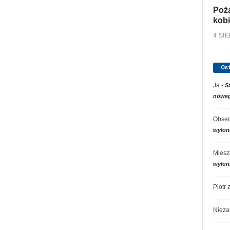
Poża
kobi
4 SI
Os
Ja
-
S
noweg
Obser
wyłon
Miesz
wyłon
Piotr
Nieza