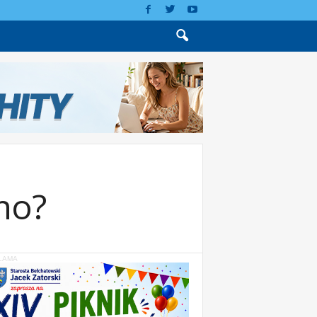
no?
LAMA