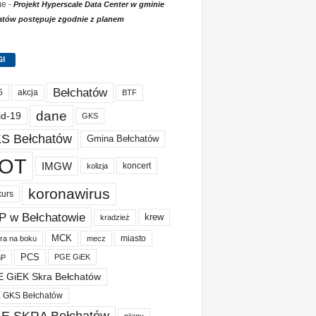
me
-
Projekt Hyperscale Data Center w gminie
atów postępuje zgodnie z planem
GI
Bełchatów
akcja
5
BTF
dane
id-19
GKS
S Bełchatów
Gmina Bełchatów
OT
IMGW
koncert
kolizja
koronawirus
kurs
P w Bełchatowie
krew
kradzież
MCK
miasto
ura na boku
mecz
PCS
PGE GiEK
BP
 GiEK Skra Bełchatów
 GKS Bełchatów
E SKRA Bełchatów
pijany