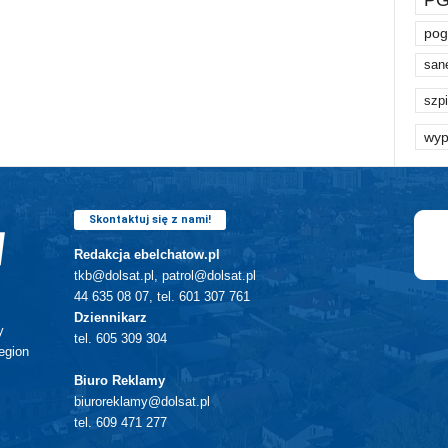
pog
san
szpi
wyp
Skontaktuj się z nami!
Redakcja ebelchatow.pl
tkb@dolsat.pl, patrol@dolsat.pl
44 635 08 07, tel. 601 307 761
Dziennikarz
y
tel. 605 309 304
egion
Biuro Reklamy
biuroreklamy@dolsat.pl
tel. 609 471 277