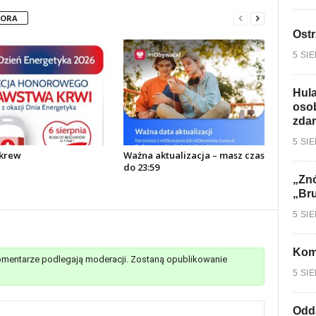
TORA
Ostr
5 SI
Hula
osob
zdar
5 SI
krew
Ważna aktualizacja – masz czas
do 23:59
„Znó
„Br
5 SI
Kom
mentarze podlegają moderacji. Zostaną opublikowanie
5 SI
Odd