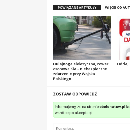
POWIĄZANE ARTYKUŁY
WIĘCEJ OD AU
Hulajnoga elektryczna, rower i
Oddaj 
osobowa Kia – niebezpieczne
zdarzenie przy Wojska
Polskiego
ZOSTAW ODPOWIEDŹ
Informujemy, że na stronie
ebelchatow.pl
ko
wkrótce po akceptacji.