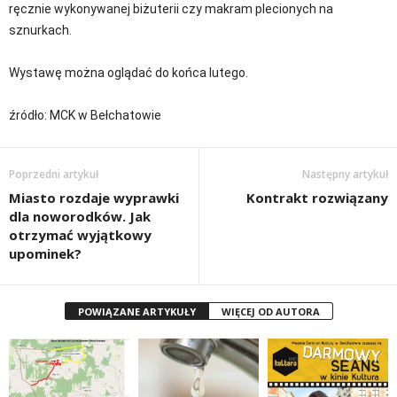
ręcznie wykonywanej biżuterii czy makram plecionych na
sznurkach.
Wystawę można oglądać do końca lutego.
źródło: MCK w Bełchatowie
Poprzedni artykuł
Następny artykuł
Miasto rozdaje wyprawki
Kontrakt rozwiązany
dla noworodków. Jak
otrzymać wyjątkowy
upominek?
POWIĄZANE ARTYKUŁY
WIĘCEJ OD AUTORA