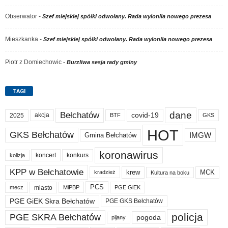
Obserwator
-
Szef miejskiej spółki odwołany. Rada wyłoniła nowego prezesa
Mieszkanka
-
Szef miejskiej spółki odwołany. Rada wyłoniła nowego prezesa
Piotr z Domiechowic
-
Burzliwa sesja rady gminy
TAGI
dane
Bełchatów
akcja
covid-19
2025
BTF
GKS
HOT
GKS Bełchatów
IMGW
Gmina Bełchatów
koronawirus
koncert
konkurs
kolizja
KPP w Bełchatowie
krew
MCK
kradzież
Kultura na boku
PCS
miasto
PGE GiEK
mecz
MiPBP
PGE GiEK Skra Bełchatów
PGE GKS Bełchatów
policja
PGE SKRA Bełchatów
pogoda
pijany