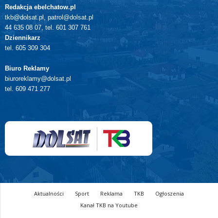
Redakcja ebelchatow.pl
tkb@dolsat.pl, patrol@dolsat.pl
44 635 08 07, tel. 601 307 761
Dziennikarz
tel. 605 309 304
Biuro Reklamy
biuroreklamy@dolsat.pl
tel. 609 471 277
Aktualności
Sport
Reklama
TKB
Ogłoszenia
Kanał TKB na Youtube