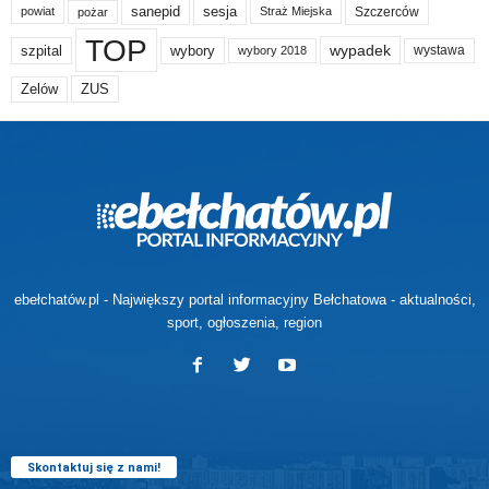
sanepid
sesja
Szczerców
powiat
Straż Miejska
pożar
TOP
wypadek
szpital
wybory
wybory 2018
wystawa
Zelów
ZUS
ebełchatów.pl - Największy portal informacyjny Bełchatowa - aktualności,
sport, ogłoszenia, region
Skontaktuj się z nami!