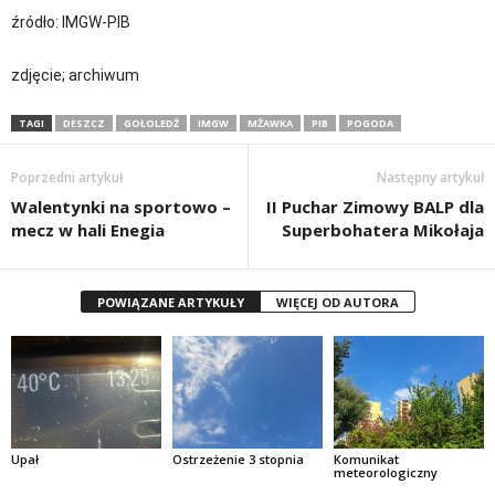
źródło: IMGW-PIB
zdjęcie; archiwum
TAGI
DESZCZ
GOŁOLEDŹ
IMGW
MŻAWKA
PIB
POGODA
Poprzedni artykuł
Następny artykuł
Walentynki na sportowo –
II Puchar Zimowy BALP dla
mecz w hali Enegia
Superbohatera Mikołaja
POWIĄZANE ARTYKUŁY
WIĘCEJ OD AUTORA
Upał
Ostrzeżenie 3 stopnia
Komunikat
meteorologiczny