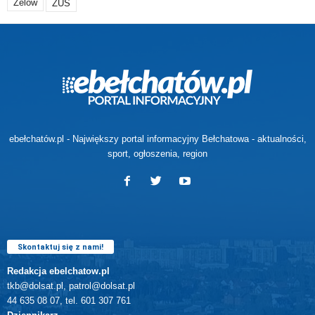
Zelów
ZUS
ebełchatów.pl - Największy portal informacyjny Bełchatowa - aktualności,
sport, ogłoszenia, region
Skontaktuj się z nami!
Redakcja ebelchatow.pl
tkb@dolsat.pl, patrol@dolsat.pl
44 635 08 07, tel. 601 307 761