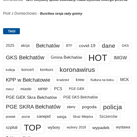
Piotr z Domiechowic
-
Burzliwa sesja rady gminy
TAGI
dane
Bełchatów
akcja
covid-19
2025
BTF
GKS
HOT
GKS Bełchatów
IMGW
Gmina Bełchatów
koronawirus
koncert
konkurs
kolizja
KPP w Bełchatowie
krew
MCK
kradzież
Kultura na boku
PCS
miasto
PGE GiEK
mecz
MiPBP
PGE GiEK Skra Bełchatów
PGE GKS Bełchatów
policja
PGE SKRA Bełchatów
pogoda
pijany
sanepid
sesja
Szczerców
powiat
Straż Miejska
pożar
TOP
wypadek
szpital
wybory
wybory 2018
wystawa