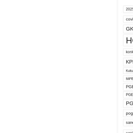
202
cov
GK
H
kon
KP
Kult
MiP
PGE
PGE
PG
pog
san