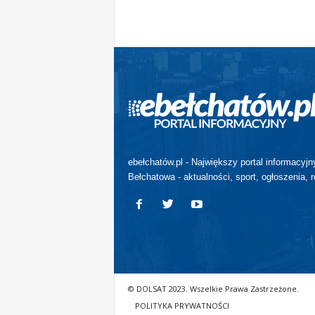
ebełchatów.pl - Największy portal informacyjn
Bełchatowa - aktualności, sport, ogłoszenia, r
© DOLSAT 2023. Wszelkie Prawa Zastrzeżone.
POLITYKA PRYWATNOŚCI