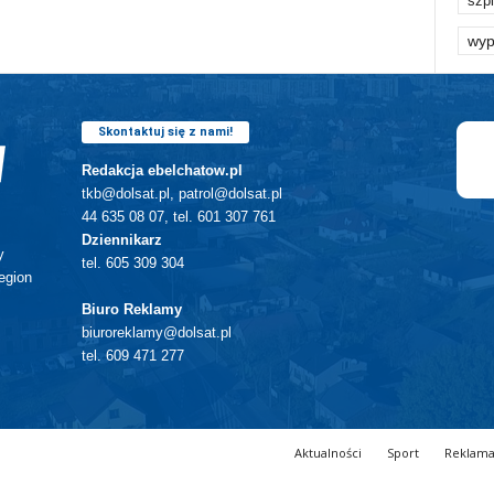
szpi
wyp
Skontaktuj się z nami!
Redakcja ebelchatow.pl
tkb@dolsat.pl, patrol@dolsat.pl
44 635 08 07, tel. 601 307 761
Dziennikarz
y
tel. 605 309 304
egion
Biuro Reklamy
biuroreklamy@dolsat.pl
tel. 609 471 277
Aktualności
Sport
Reklam