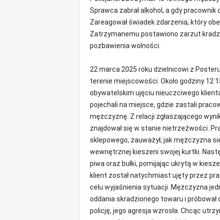
m
Sprawca zabrał alkohol, a gdy pracownik
a
Zareagował świadek zdarzenia, który obez
c
Zatrzymanemu postawiono zarzut kradzież
j
pozbawienia wolności.
e
z
r
22 marca 2025 roku dzielnicowi z Posteru
e
terenie miejscowości. Około godziny 12:1
g
obywatelskim ujęciu nieuczciwego klient
i
pojechali na miejsce, gdzie zastali prac
o
mężczyznę. Z relacji zgłaszającego wynik
n
znajdował się w stanie nietrzeźwości. P
u
sklepowego, zauważył, jak mężczyzna sięg
wewnętrznej kieszeni swojej kurtki. Następ
piwa oraz bułki, pomijając ukrytą w kiesze
klient został natychmiast ujęty przez pr
celu wyjaśnienia sytuacji. Mężczyzna jed
oddania skradzionego towaru i próbował 
policję, jego agresja wzrosła. Chcąc utrz