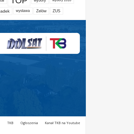
TOP
tal
wybory
wybory 2018
adek
Zelów
ZUS
wystawa
a
TKB
Ogłoszenia
Kanał TKB na Youtube