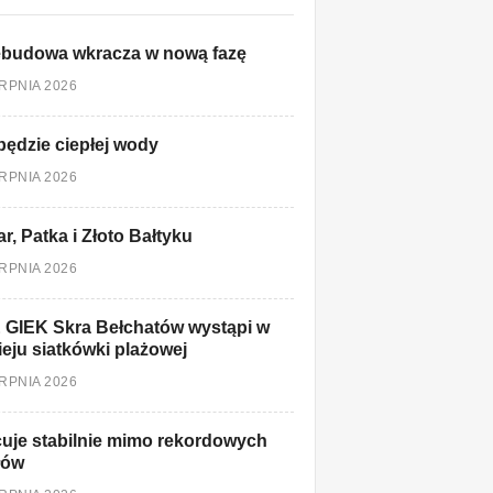
ebudowa wkracza w nową fazę
ERPNIA 2026
będzie ciepłej wody
ERPNIA 2026
r, Patka i Złoto Bałtyku
ERPNIA 2026
 GIEK Skra Bełchatów wystąpi w
ieju siatkówki plażowej
ERPNIA 2026
uje stabilnie mimo rekordowych
łów