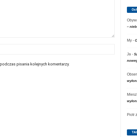
Os
Obywa
– nieb
My
-
O
Ja
-
S
noweg
 podczas pisania kolejnych komentarzy.
Obser
wyłon
Miesz
wyłon
Piotr
TA