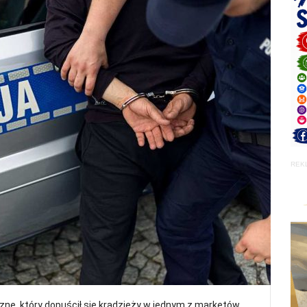
REK
znę, który dopuścił się kradzieży w jednym z marketów.