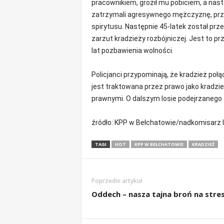
pracownikiem, groził mu pobiciem, a nast
zatrzymali agresywnego mężczyznę, przesz
spirytusu. Następnie 45-latek został prze
zarzut kradzieży rozbójniczej. Jest to p
lat pozbawienia wolności.
Policjanci przypominają, że kradzież po
jest traktowana przez prawo jako kradzi
prawnymi. O dalszym losie podejrzanego 
źródło: KPP w Bełchatowie/nadkomisarz
TAGI
HOT
KPP W BEŁCHATOWIE
KRADZIEŻ
Poprzedni artykuł
Oddech – nasza tajna broń na stre