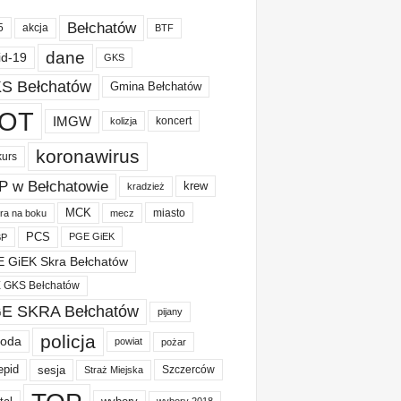
Bełchatów
akcja
5
BTF
dane
id-19
GKS
S Bełchatów
Gmina Bełchatów
OT
IMGW
koncert
kolizja
koronawirus
kurs
P w Bełchatowie
krew
kradzież
MCK
miasto
ura na boku
mecz
PCS
PGE GiEK
BP
 GiEK Skra Bełchatów
 GKS Bełchatów
E SKRA Bełchatów
pijany
policja
oda
powiat
pożar
epid
sesja
Szczerców
Straż Miejska