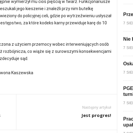
ępnie wymierzył mu cios pięścią w twarz. Funkcjonariusze
ukali jego kieszenie i znaleźli przy nim butelkę
Prz
wieziony do policyjnej celi, gdzie po wytrzeźwieniu usłyszał
rzestępstwo, za które kodeks karny przewiduje karę do 10
7 SI
Nie 
łączona z użyciem przemocy wobec interweniujących osób
7 SI
eż rozbójnicza, co wiąże się z surowszymi konsekwencjami
zdecyduje sąd.
Oska
7 SI
 Iwona Kaszewska
PGE
turn
7 SI
Następny artykuł
s
Jest progres!
Prac
upa