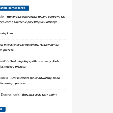
tatnie komentarze
tel
-
Hulajnoga elektryczna, rower i osobowa Kia
ezpieczne zdarzenie przy Wojska Polskiego
ddaj krew
zef miejskiej spółki odwołany. Rada wyłoniła
o prezesa
wator
-
Szef miejskiej spółki odwołany. Rada
iła nowego prezesa
kanka
-
Szef miejskiej spółki odwołany. Rada
iła nowego prezesa
 z Domiechowic
-
Burzliwa sesja rady gminy
GI