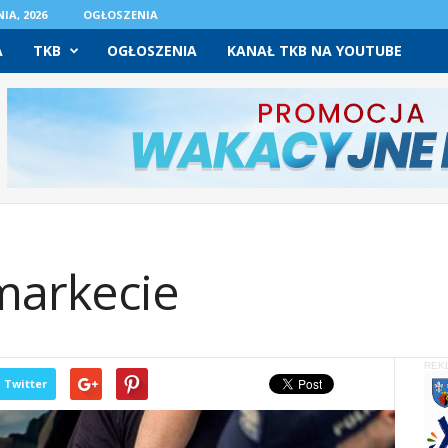
IA, 2026
OGŁOSZENIA
A
TKB
OGŁOSZENIA
KANAŁ TKB NA YOUTUBE
markecie
REK
Twitter