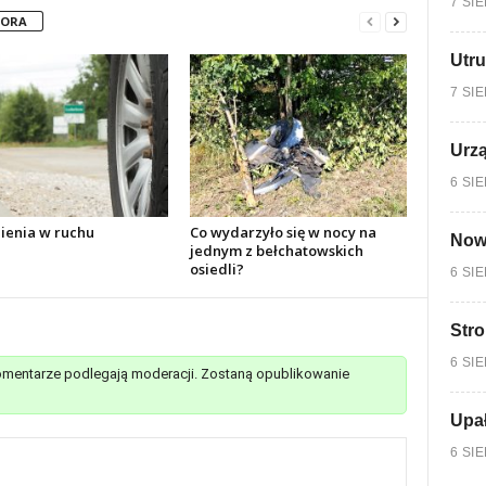
7 SI
TORA
Utru
7 SI
Urzą
6 SI
ienia w ruchu
Co wydarzyło się w nocy na
Nowy
jednym z bełchatowskich
osiedli?
6 SI
Stro
6 SI
mentarze podlegają moderacji. Zostaną opublikowanie
Upa
6 SI