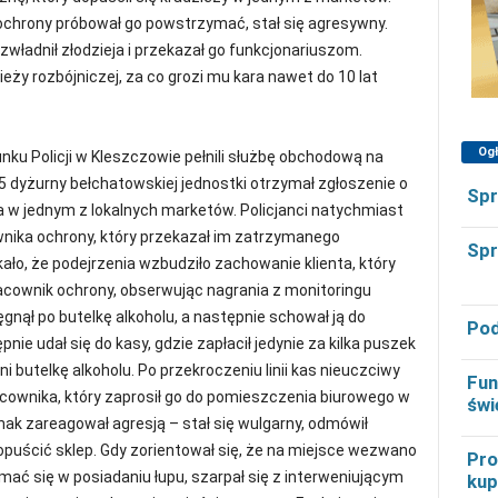
 ochrony próbował go powstrzymać, stał się agresywny.
władnił złodzieja i przekazał go funkcjonariuszom.
y rozbójniczej, za co grozi mu kara nawet do 10 lat
Og
nku Policji w Kleszczowie pełnili służbę obchodową na
5 dyżurny bełchatowskiej jednostki otrzymał zgłoszenie o
Spr
a w jednym z lokalnych marketów. Policjanci natychmiast
ownika ochrony, który przekazał im zatrzymanego
Spr
ało, że podejrzenia wzbudziło zachowanie klienta, który
racownik ochrony, obserwując nagrania z monitoringu
nął po butelkę alkoholu, a następnie schował ją do
Pod
nie udał się do kasy, gdzie zapłacił jedynie za kilka puszek
ni butelkę alkoholu. Po przekroczeniu linii kas nieuczciwy
Fun
acownika, który zaprosił go do pomieszczenia biurowego w
świ
nak zareagował agresją – stał się wulgarny, odmówił
opuścić sklep. Gdy zorientował się, że na miejsce wezwano
Pro
ymać się w posiadaniu łupu, szarpał się z interweniującym
kup