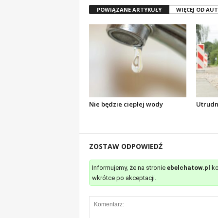
POWIĄZANE ARTYKUŁY
WIĘCEJ OD AU
Nie będzie ciepłej wody
Utrudn
ZOSTAW ODPOWIEDŹ
Informujemy, że na stronie
ebelchatow.pl
ko
wkrótce po akceptacji.