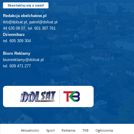
Skontaktuj się z nami!
Redakcja ebelchatow.pl
tkb@dolsat.pl, patrol@dolsat.pl
44 635 08 07, tel. 601 307 761
Dziennikarz
tel. 605 309 304
Biuro Reklamy
biuroreklamy@dolsat.pl
tel. 609 471 277
Aktualności
Sport
Reklama
TKB
Ogłoszenia