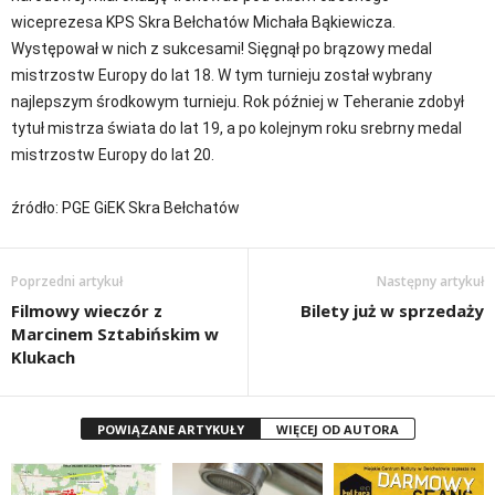
wiceprezesa KPS Skra Bełchatów Michała Bąkiewicza.
Występował w nich z sukcesami! Sięgnął po brązowy medal
mistrzostw Europy do lat 18. W tym turnieju został wybrany
najlepszym środkowym turnieju. Rok później w Teheranie zdobył
tytuł mistrza świata do lat 19, a po kolejnym roku srebrny medal
mistrzostw Europy do lat 20.
źródło: PGE GiEK Skra Bełchatów
Poprzedni artykuł
Następny artykuł
Filmowy wieczór z
Bilety już w sprzedaży
Marcinem Sztabińskim w
Klukach
POWIĄZANE ARTYKUŁY
WIĘCEJ OD AUTORA