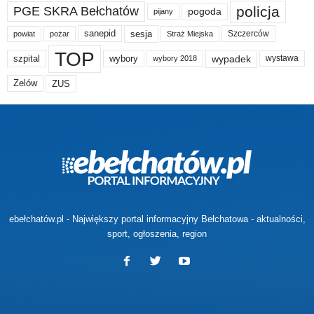
policja
PGE SKRA Bełchatów
pogoda
pijany
sanepid
sesja
Szczerców
powiat
Straż Miejska
pożar
TOP
wypadek
szpital
wybory
wybory 2018
wystawa
Zelów
ZUS
ebełchatów.pl - Największy portal informacyjny Bełchatowa - aktualności,
sport, ogłoszenia, region