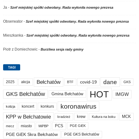
Ja
-
Szef miejskiej spółki odwołany. Rada wyłoniła nowego prezesa
Obserwator
-
Szef miejskiej spółki odwołany. Rada wyłoniła nowego prezesa
Mieszkanka
-
Szef miejskiej spółki odwołany. Rada wyłoniła nowego prezesa
Piotr z Domiechowic
-
Burzliwa sesja rady gminy
TAGI
dane
Bełchatów
akcja
covid-19
2025
BTF
GKS
HOT
GKS Bełchatów
IMGW
Gmina Bełchatów
koronawirus
koncert
konkurs
kolizja
KPP w Bełchatowie
krew
MCK
kradzież
Kultura na boku
PCS
miasto
PGE GiEK
mecz
MiPBP
PGE GiEK Skra Bełchatów
PGE GKS Bełchatów