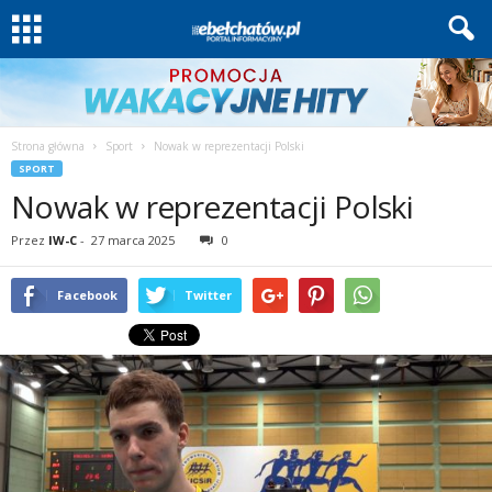
Strona główna
Sport
Nowak w reprezentacji Polski
SPORT
Nowak w reprezentacji Polski
Przez
IW-C
-
27 marca 2025
0
Facebook
Twitter