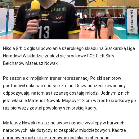
Nikola Grbić ogłosił powołania szerokiego składu na Siatkarską Ligę
Narodów! W składzie znalazł się środkowy PGE GiEK Skry
Bełchatów Mateusz Nowak!
Po sezonie olimpijskim trener reprezentacji Polski seniorów
postanowił dokonać sporych zmian. Doświadczeni zawodnicy
odpoczywają, natomiast szansę dostają młodzi. Jednym z nich
jest właśnie Mateusz Nowak. Mający 213 cm wzrostu środkowy po
raz pierwszy został powołany seniorskiej kadry.
Mateusz Nowak ma już na swoim koncie występy w barwach
narodowych, ale dotyczy to zespołów młodzieżowych. Kadrze
narodowej miał okazję trenować pod okiem obecnego