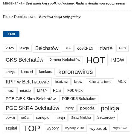
Mieszkanka
-
Szef miejskiej spółki odwołany. Rada wyłoniła nowego prezesa
Piotr z Domiechowic
-
Burzliwa sesja rady gminy
TAGI
dane
Bełchatów
akcja
covid-19
2025
BTF
GKS
HOT
GKS Bełchatów
IMGW
Gmina Bełchatów
koronawirus
koncert
konkurs
kolizja
KPP w Bełchatowie
krew
MCK
kradzież
Kultura na boku
PCS
miasto
PGE GiEK
mecz
MiPBP
PGE GiEK Skra Bełchatów
PGE GKS Bełchatów
policja
PGE SKRA Bełchatów
pogoda
pijany
sanepid
sesja
Szczerców
powiat
Straż Miejska
pożar
TOP
wypadek
szpital
wybory
wybory 2018
wystawa