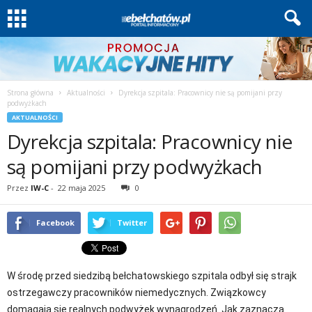
Strona główna
Aktualności
Dyrekcja szpitala: Pracownicy nie są pomijani przy
podwyżkach
AKTUALNOŚCI
Dyrekcja szpitala: Pracownicy nie
są pomijani przy podwyżkach
Przez
IW-C
-
22 maja 2025
0
Facebook
Twitter
W środę przed siedzibą bełchatowskiego szpitala odbył się strajk
ostrzegawczy pracowników niemedycznych. Związkowcy
domagają się realnych podwyżek wynagrodzeń. Jak zaznacza