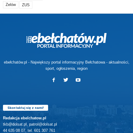
Zelów
ZUS
ebełchatów.pl - Największy portal informacyjny Bełchatowa - aktualności,
sport, ogłoszenia, region
Skontaktuj się z nami!
Redakcja ebelchatow.pl
tkb@dolsat.pl, patrol@dolsat.pl
44 635 08 07, tel. 601 307 761