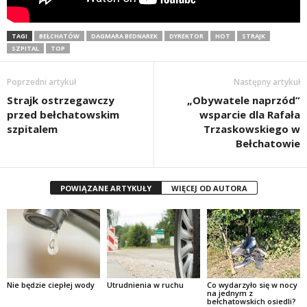
TAGI
BEŁCHATÓW
DAGMARA BEDNAREK
DYREKTOR
HOT
STRAJK
SZPITAL
TOP
Poprzedni artykuł
Następny artykuł
Strajk ostrzegawczy
„Obywatele naprzód”
przed bełchatowskim
wsparcie dla Rafała
szpitalem
Trzaskowskiego w
Bełchatowie
POWIĄZANE ARTYKUŁY
WIĘCEJ OD AUTORA
Nie będzie ciepłej wody
Utrudnienia w ruchu
Co wydarzyło się w nocy
na jednym z
bełchatowskich osiedli?