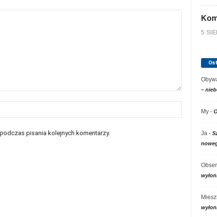
Kom
5 SI
Os
Obywa
– nieb
My
-
O
 podczas pisania kolejnych komentarzy.
Ja
-
S
noweg
Obser
wyłon
Miesz
wyłon