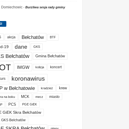
 z Domiechowic
-
Burzliwa sesja rady gminy
GI
Bełchatów
akcja
5
BTF
dane
id-19
GKS
S Bełchatów
Gmina Bełchatów
OT
IMGW
koncert
kolizja
koronawirus
kurs
P w Bełchatowie
krew
kradzież
MCK
miasto
ura na boku
mecz
PCS
PGE GiEK
BP
 GiEK Skra Bełchatów
 GKS Bełchatów
E SKRA Bełchatów
pijany