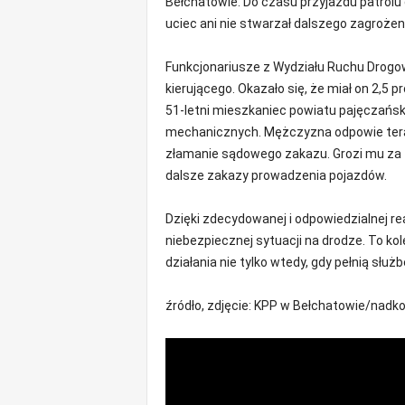
Bełchatowie. Do czasu przyjazdu patrolu 
m
uciec ani nie stwarzał dalszego zagrożen
a
c
Funkcjonariusze z Wydziału Ruchu Drogowe
j
e
kierującego. Okazało się, że miał on 2,5 
z
51-letni mieszkaniec powiatu pajęczań
r
mechanicznych. Mężczyzna odpowie tera
e
złamanie sądowego zakazu. Grozi mu za t
g
dalsze zakazy prowadzenia pojazdów.
i
o
Dzięki zdecydowanej i odpowiedzialnej re
n
u
niebezpiecznej sytuacji na drodze. To kole
działania nie tylko wtedy, gdy pełnią służb
źródło, zdjęcie: KPP w Bełchatowie/nad