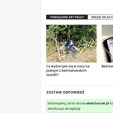
POWIĄZANE ARTYKUŁY
WIĘCEJ OD AU
Co wydarzyło się w nocy na
Bełcha
jednym z bełchatowskich
osiedli?
ZOSTAW ODPOWIEDŹ
Informujemy, że na stronie
ebelchatow.pl
ko
wkrótce po akceptacji.