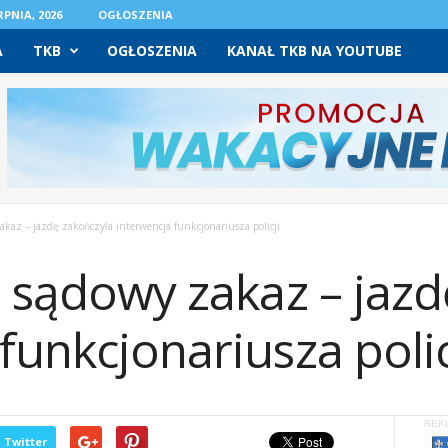
PNIA, 2026
OGŁOSZENIA
A
TKB
OGŁOSZENIA
KANAŁ TKB NA YOUTUBE
akaz – jazdę zakończyła interwencja funkcjonariusza policji
i sądowy zakaz – jaz
funkcjonariusza polic
REK
Twitter