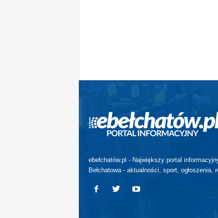
ebełchatów.pl - Największy portal informacyjn
Bełchatowa - aktualności, sport, ogłoszenia, r