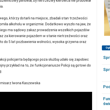
dzielnicowy pilnował, by nietrzeźwy kierowca nie próbował
ia.
go, którzy dotarli na miejsce, zbadali stan trzeźwości
promila alkoholu w organizmie. Dodatkowo wyszło na jaw, że
skiego ma sądowy zakaz prowadzenia wszelkich pojazdów
z za kierowanie pojazdem w stanie nietrzeźwości oraz
o do 5 lat pozbawienia wolności, wysoka grzywna oraz
Og
Spr
akcji policjanta będącego poza służbą udało się zapobiec
jny przykład na to, że funkcjonariusze Policji są gotowi do
Spr
ę.
komisarz Iwona Kaszewska
Pod
Fun
świ