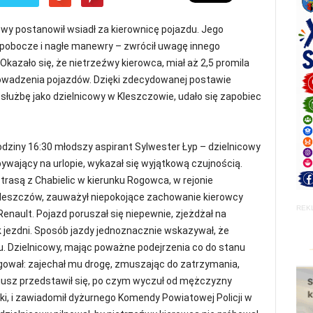
źwy postanowił wsiadł za kierownicę pojazdu. Jego
a pobocze i nagłe manewry – zwrócił uwagę innego
Okazało się, że nietrzeźwy kierowca, miał aż 2,5 promila
rowadzenia pojazdów. Dzięki zdecydowanej postawie
 służbę jako dzielnicowy w Kleszczowie, udało się zapobiec
dziny 16:30 młodszy aspirant Sylwester Łyp – dzielnicowy
bywający na urlopie, wykazał się wyjątkową czujnością.
są z Chabielic w kierunku Rogowca, w rejonie
Kleszczów, zauważył niepokojące zachowanie kierowcy
REK
ault. Pojazd poruszał się niepewnie, zjeżdżał na
 jezdni. Sposób jazdy jednoznacznie wskazywał, że
. Dzielnicowy, mając poważne podejrzenia co do stanu
gował: zajechał mu drogę, zmuszając do zatrzymania,
riusz przedstawił się, po czym wyczuł od mężczyzny
ki, i zawiadomił dyżurnego Komendy Powiatowej Policji w