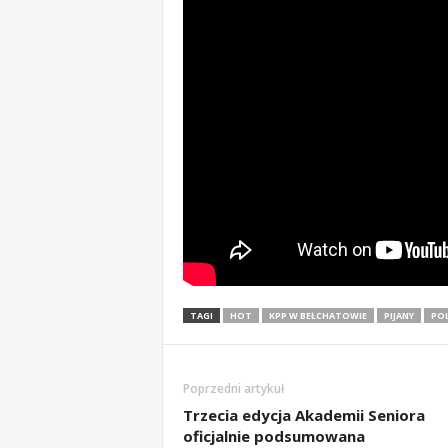
TAGI
HOT
KPP W BEŁCHATOWIE
PIJANY
POL
Poprzedni artykuł
Trzecia edycja Akademii Seniora
oficjalnie podsumowana