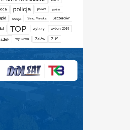
policja
oda
powiat
pożar
epid
sesja
Szczerców
Straż Miejska
TOP
tal
wybory
wybory 2018
adek
Zelów
ZUS
wystawa