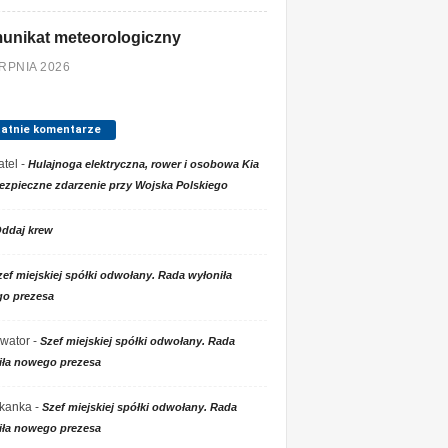
unikat meteorologiczny
ERPNIA 2026
tatnie komentarze
tel
-
Hulajnoga elektryczna, rower i osobowa Kia
ezpieczne zdarzenie przy Wojska Polskiego
ddaj krew
zef miejskiej spółki odwołany. Rada wyłoniła
o prezesa
wator
-
Szef miejskiej spółki odwołany. Rada
iła nowego prezesa
kanka
-
Szef miejskiej spółki odwołany. Rada
iła nowego prezesa