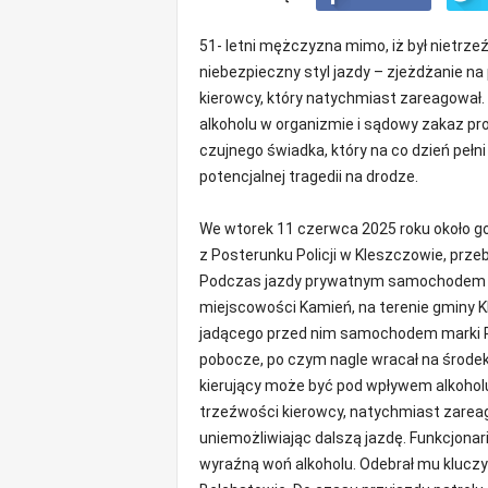
o
m
51- letni mężczyzna mimo, iż był nietrze
o
niebezpieczny styl jazdy – zjeżdżanie n
ś
kierowcy, który natychmiast zareagował. 
c
alkoholu w organizmie i sądowy zakaz p
i
czujnego świadka, który na co dzień pełni
B
potencjalnej tragedii na drodze.
e
ł
c
We wtorek 11 czerwca 2025 roku około go
h
z Posterunku Policji w Kleszczowie, prze
a
Podczas jazdy prywatnym samochodem tra
t
miejscowości Kamień, na terenie gminy 
ó
jadącego przed nim samochodem marki Ren
w
pobocze, po czym nagle wracał na środek
,
kierujący może być pod wpływem alkoholu
i
n
trzeźwości kierowcy, natychmiast zarea
f
uniemożliwiając dalszą jazdę. Funkcjona
o
wyraźną woń alkoholu. Odebrał mu kluczy
r