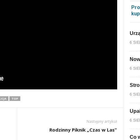
Pro
kup
Urzą
6 SI
Nowy
6 SI
Stro
6 SI
ICJA
TOP
Upa
6 SI
Następny artykuł
Rodzinny Piknik „Czas w Las”
Co w