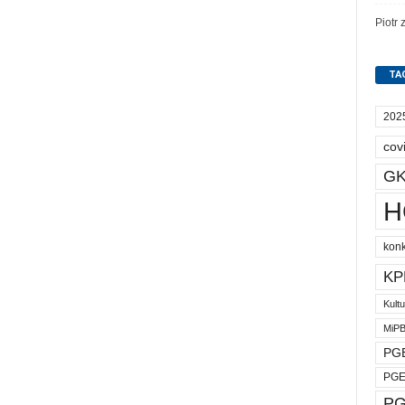
Piotr
TA
202
cov
GK
H
kon
KP
Kult
MiP
PGE
PGE
PG