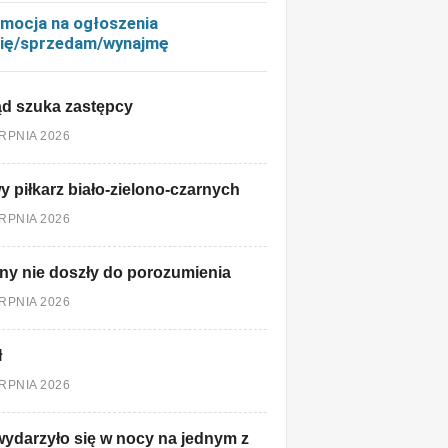
mocja na ogłoszenia
ię/sprzedam/wynajmę
d szuka zastępcy
ERPNIA 2026
 piłkarz biało-zielono-czarnych
ERPNIA 2026
ny nie doszły do porozumienia
ERPNIA 2026
ł
ERPNIA 2026
ydarzyło się w nocy na jednym z