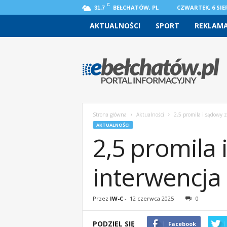
C
BEŁCHATÓW, PL
CZWARTEK, 6 SIER
31.7
AKTUALNOŚCI
SPORT
REKLAM
e
b
e
l
c
h
a
Strona główna
Aktualności
2,5 promila i sądowy z
t
AKTUALNOŚCI
o
2,5 promila 
w
.
p
interwencja 
l
–
w
Przez
IW-C
-
12 czerwca 2025
0
i
a
PODZIEL SIĘ
Facebook
d