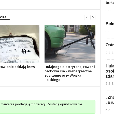
bełc
6 SI
TORA
Bełc
6 SI
Ostr
5 SI
Hula
towianie oddają krew
Hulajnoga elektryczna, rower i
osobowa Kia – niebezpieczne
osob
zdarzenie przy Wojska
zdar
Polskiego
5 SI
„Znó
„Br
mentarze podlegają moderacji. Zostaną opublikowanie
5 SI