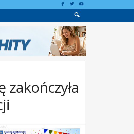
dę zakończyła
ji
LAMA