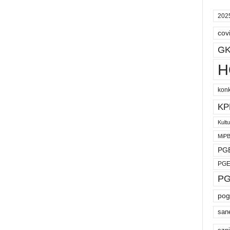
202
cov
GK
H
kon
KP
Kult
MiP
PGE
PGE
PG
pog
san