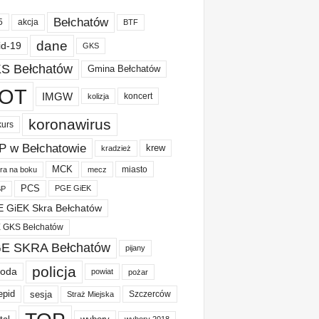
Bełchatów
akcja
5
BTF
dane
id-19
GKS
S Bełchatów
Gmina Bełchatów
OT
IMGW
koncert
kolizja
koronawirus
kurs
P w Bełchatowie
krew
kradzież
MCK
miasto
ura na boku
mecz
PCS
PGE GiEK
BP
 GiEK Skra Bełchatów
 GKS Bełchatów
E SKRA Bełchatów
pijany
policja
oda
powiat
pożar
epid
sesja
Szczerców
Straż Miejska