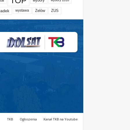
TOP
tal
wybory
wybory 2018
adek
Zelów
ZUS
wystawa
a
TKB
Ogłoszenia
Kanał TKB na Youtube