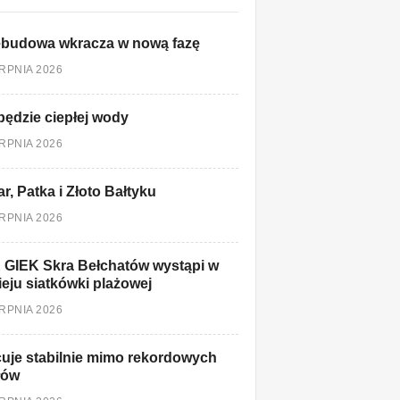
ebudowa wkracza w nową fazę
ERPNIA 2026
będzie ciepłej wody
ERPNIA 2026
r, Patka i Złoto Bałtyku
ERPNIA 2026
 GIEK Skra Bełchatów wystąpi w
ieju siatkówki plażowej
ERPNIA 2026
uje stabilnie mimo rekordowych
łów