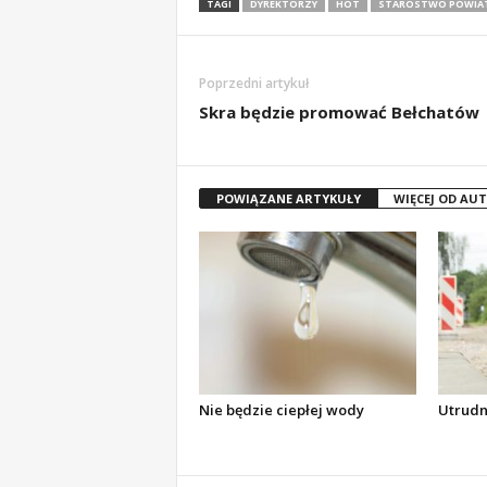
TAGI
DYREKTORZY
HOT
STAROSTWO POWIA
Poprzedni artykuł
Skra będzie promować Bełchatów
POWIĄZANE ARTYKUŁY
WIĘCEJ OD AU
Nie będzie ciepłej wody
Utrudn