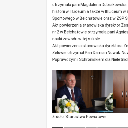
m
otrzymała pani Magdalena Dobrakowska. N
a
historii w II Liceum a także w III Liceum
c
Sportowego w Bełchatowie oraz w ZSP S
j
Akt powierzenia stanowiska dyrektor Z
e
nr 2 w Bełchatowie otrzymała pani Agnie
z
nauki zawodu w tej szkole.
r
Akt powierzenia stanowiska dyrektora Z
e
g
Zelowie otrzymał Pan Damian Nowak. Now
i
Poprawczym i Schroniskiem dla Nieletni
o
n
u
źródło: Starostwo Powiatowe