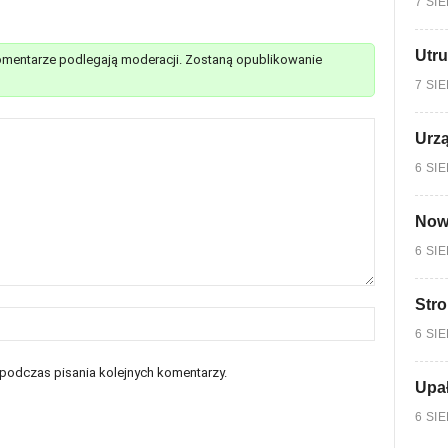
7 SI
Utru
mentarze podlegają moderacji. Zostaną opublikowanie
7 SI
Urzą
6 SI
Nowy
6 SI
Stro
6 SI
 podczas pisania kolejnych komentarzy.
Upa
6 SI