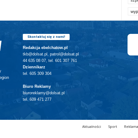
szpi
wyp
Skontaktuj się z nami!
Redakcja ebelchatow.pl
tkb@dolsat.pl, patrol@dolsat.pl
44 635 08 07, tel. 601 307 761
Dziennikarz
y
tel. 605 309 304
egion
Biuro Reklamy
biuroreklamy@dolsat.pl
tel. 609 471 277
Aktualności
Sport
Reklam