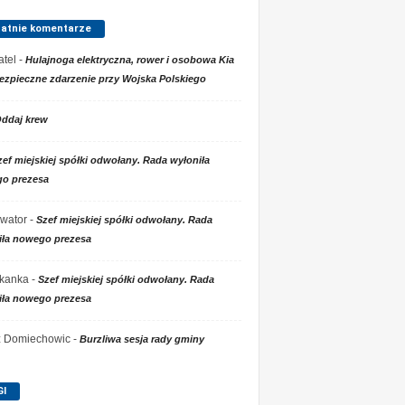
tatnie komentarze
tel
-
Hulajnoga elektryczna, rower i osobowa Kia
ezpieczne zdarzenie przy Wojska Polskiego
ddaj krew
zef miejskiej spółki odwołany. Rada wyłoniła
o prezesa
wator
-
Szef miejskiej spółki odwołany. Rada
iła nowego prezesa
kanka
-
Szef miejskiej spółki odwołany. Rada
iła nowego prezesa
 z Domiechowic
-
Burzliwa sesja rady gminy
GI