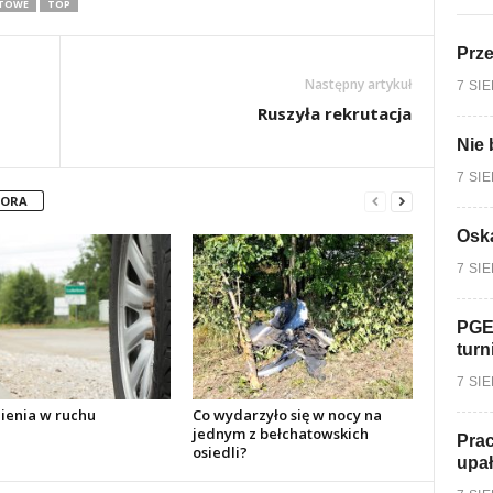
TOWE
TOP
Prz
Następny artykuł
7 SI
Ruszyła rekrutacja
Nie 
7 SI
TORA
Oska
7 SI
PGE
turn
7 SI
ienia w ruchu
Co wydarzyło się w nocy na
jednym z bełchatowskich
Prac
osiedli?
upa