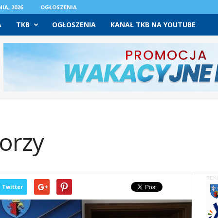
IA, 2026
OGŁOSZENIA
A
TKB
OGŁOSZENIA
KANAŁ TKB NA YOUTUBE
orzy
REK
Twitter