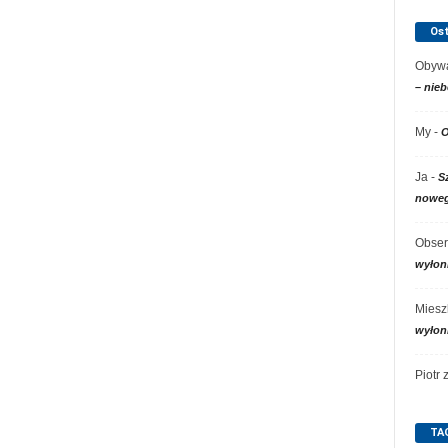
Os
Obywa
– nieb
My
-
O
Ja
-
S
noweg
Obser
wyłon
Miesz
wyłon
Piotr
TA