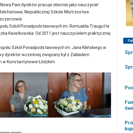
owa Pani dyrektor pracuje obecnie jako nauczyciel
 w Bełchatowie, Niepublicznej Szkole Mistrzostwa
zczercowie.
espołu Szkół Ponadpodstawowych im. Romualda Traugutta
szka Kwiatkowska. Od 2011 jest nauczycielem praktycznej
Og
espołu Szkół Ponadpodstawowych im. Jana Kilińskiego w
Spr
y dyrektor wcześniej związany był z Zakładem
ch w Konstantynowie Łódzkim
Spr
Pod
Fun
świ
Pro
kup