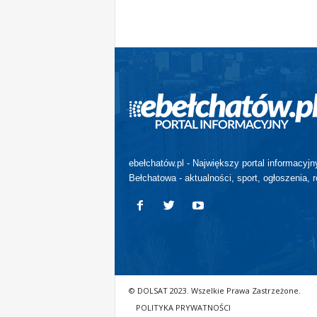
ebełchatów.pl - Największy portal informacyjn
Bełchatowa - aktualności, sport, ogłoszenia, r
© DOLSAT 2023. Wszelkie Prawa Zastrzeżone.
POLITYKA PRYWATNOŚCI