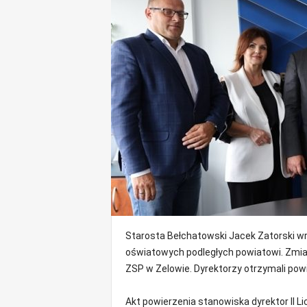
o
m
o
ś
c
i
B
e
ł
c
h
a
t
ó
w
,
Starosta Bełchatowski Jacek Zatorski w
i
oświatowych podległych powiatowi. Zmiany
n
ZSP w Zelowie. Dyrektorzy otrzymali powie
f
o
Akt powierzenia stanowiska dyrektor II
r