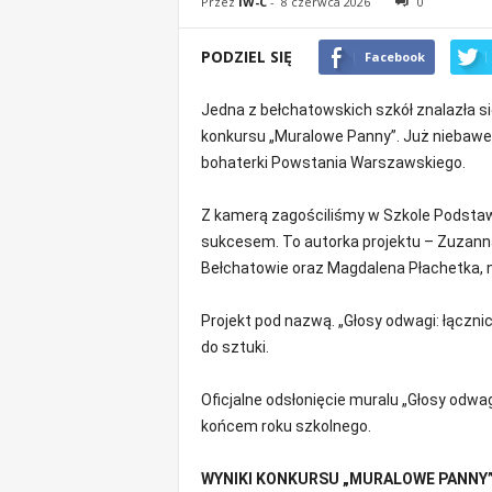
Przez
IW-C
-
8 czerwca 2026
0
o
m
PODZIEL SIĘ
Facebook
o
ś
Jedna z bełchatowskich szkół znalazła s
c
konkursu „Muralowe Panny”. Już niebawem
i
B
bohaterki Powstania Warszawskiego.
e
ł
Z kamerą zagościliśmy w Szkole Podstawo
c
sukcesem. To autorka projektu – Zuzann
h
Bełchatowie oraz Magdalena Płachetka, 
a
t
Projekt pod nazwą. „Głosy odwagi: łącznic
ó
w
do sztuki.
,
i
Oficjalne odsłonięcie muralu „Głosy odwag
n
końcem roku szkolnego.
f
o
WYNIKI KONKURSU „MURALOWE PANNY
r