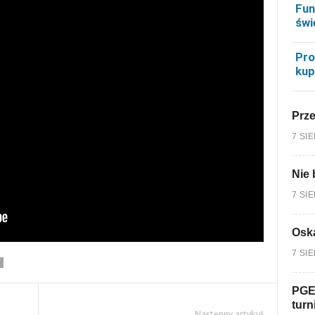
Fun
świ
Pro
kup
Prz
7 SI
Nie 
7 SI
Oska
7 SI
PGE
turn
Następny artykuł