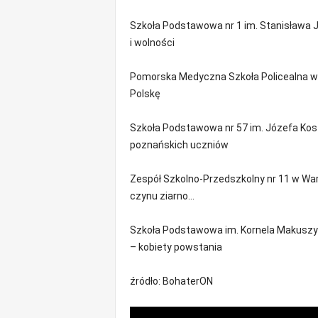
m
a
Szkoła Podstawowa nr 1 im. Stanisława J
c
i wolności
j
e
Pomorska Medyczna Szkoła Policealna w Sł
z
Polskę
r
e
Szkoła Podstawowa nr 57 im. Józefa Kos
g
i
poznańskich uczniów
o
n
Zespół Szkolno-Przedszkolny nr 11 w Wars
u
czynu ziarno…
Szkoła Podstawowa im. Kornela Makuszyń
– kobiety powstania
źródło: BohaterON