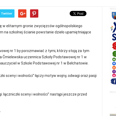
REK
Twitter
ię w elitarnym gronie zwycięzców ogólnopolskiego
 na szkolnej ścianie powstanie dzieło upamiętniające
wej nr 1 by porozmawiać z tymi, którzy stoją za tym
a Ćmielewska uczennica Szkoły Podstawowej nr 1 w
nauczyciel w Szkole Podstawowej nr 1 w Bełchatowie.
zki sceny i wolności” łączy motyw wojny, odwagi oraz pasji
REK
i: łączniczki sceny i wolności” nastąpi jeszcze przed
”