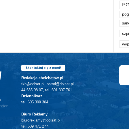
PG
pog
san
szpi
wyp
Skontaktuj się z nami!
Redakcja ebelchatow.pl
tkb@dolsat.pl, patrol@dolsat.pl
44 635 08 07, tel. 601 307 761
Dziennikarz
y
tel. 605 309 304
egion
Biuro Reklamy
biuroreklamy@dolsat.pl
tel. 609 471 277