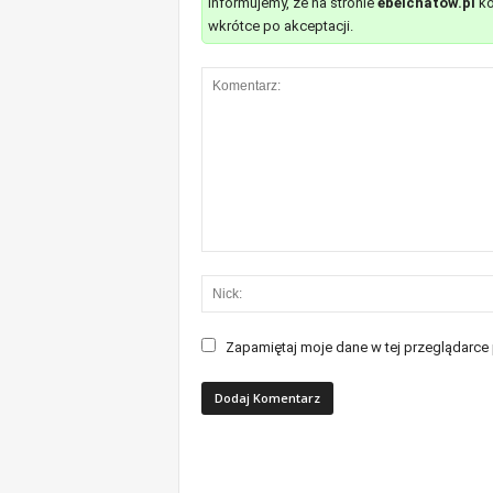
Informujemy, że na stronie
ebelchatow.pl
ko
wkrótce po akceptacji.
Zapamiętaj moje dane w tej przeglądarce