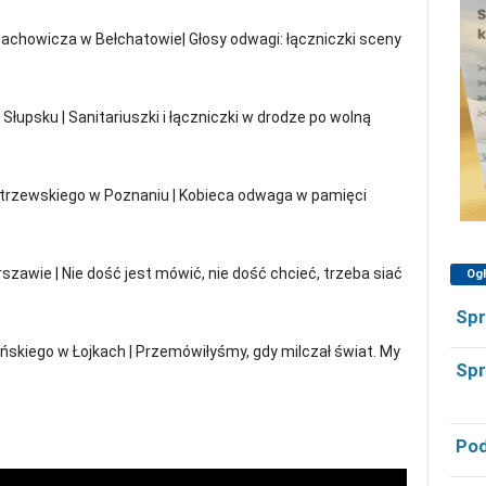
achowicza w Bełchatowie| Głosy odwagi: łączniczki sceny
upsku | Sanitariuszki i łączniczki w drodze po wolną
trzewskiego w Poznaniu | Kobieca odwaga w pamięci
zawie | Nie dość jest mówić, nie dość chcieć, trzeba siać
Og
Spr
skiego w Łojkach | Przemówiłyśmy, gdy milczał świat. My
Spr
Pod