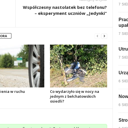
7 SI
Współczesny nastolatek bez telefonu?
– eksperyment uczniów „Jedynki”
Prac
upa
7 SI
TORA
Utru
7 SI
Urzą
6 SI
ienia w ruchu
Co wydarzyło się w nocy na
jednym z bełchatowskich
Nowy
osiedli?
6 SI
Stro