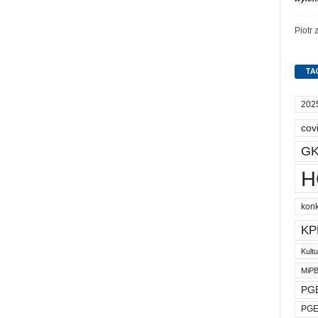
Piotr
TA
202
cov
GK
H
kon
KP
Kult
MiP
PGE
PGE