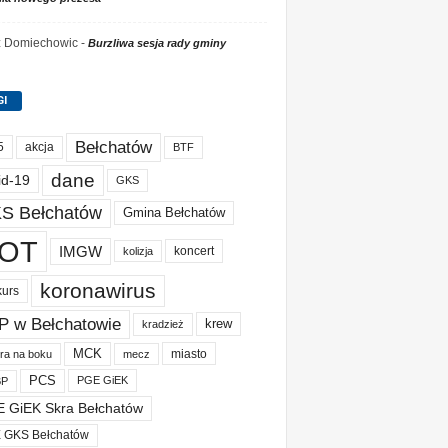
 z Domiechowic
-
Burzliwa sesja rady gminy
GI
Bełchatów
akcja
5
BTF
dane
id-19
GKS
S Bełchatów
Gmina Bełchatów
OT
IMGW
koncert
kolizja
koronawirus
kurs
P w Bełchatowie
krew
kradzież
MCK
miasto
ura na boku
mecz
PCS
PGE GiEK
BP
 GiEK Skra Bełchatów
 GKS Bełchatów