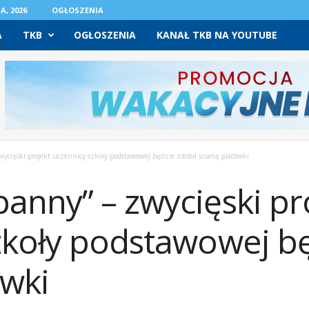
A, 2026
OGŁOSZENIA
A
TKB
OGŁOSZENIA
KANAŁ TKB NA YOUTUBE
ycięski projekt uczennicy szkoły podstawowej będzie zdobił ścianę placówki
anny” – zwycięski pr
zkoły podstawowej bę
ówki