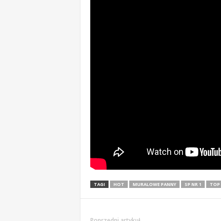
TAGI
HOT
MURALOWE PANNY
SP NR 1
TOP
Poprzedni artykuł