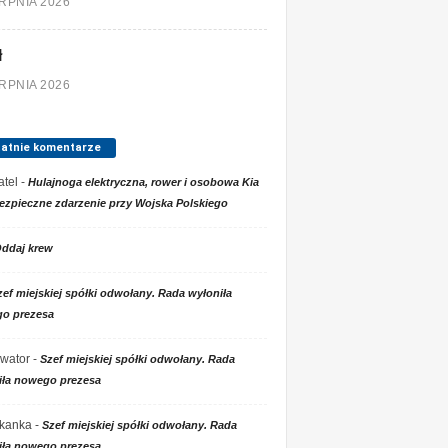
ERPNIA 2026
ł
ERPNIA 2026
tatnie komentarze
tel
-
Hulajnoga elektryczna, rower i osobowa Kia
ezpieczne zdarzenie przy Wojska Polskiego
ddaj krew
zef miejskiej spółki odwołany. Rada wyłoniła
o prezesa
wator
-
Szef miejskiej spółki odwołany. Rada
iła nowego prezesa
kanka
-
Szef miejskiej spółki odwołany. Rada
iła nowego prezesa