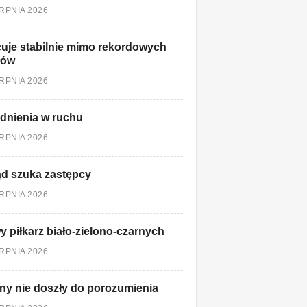
ERPNIA 2026
uje stabilnie mimo rekordowych
łów
ERPNIA 2026
dnienia w ruchu
ERPNIA 2026
d szuka zastępcy
ERPNIA 2026
 piłkarz biało-zielono-czarnych
ERPNIA 2026
ny nie doszły do porozumienia