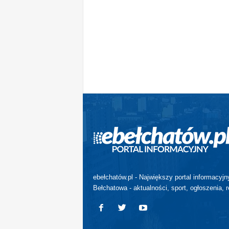
ebełchatów.pl - Największy portal informacyjn
Bełchatowa - aktualności, sport, ogłoszenia, r