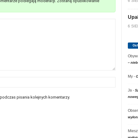
6 SI
mentarze podlegają moderacji. Zostaną opublikowanie
Upa
6 SI
Os
Obywa
– nieb
My
-
O
Ja
-
S
noweg
 podczas pisania kolejnych komentarzy.
Obser
wyłon
Miesz
wyłon