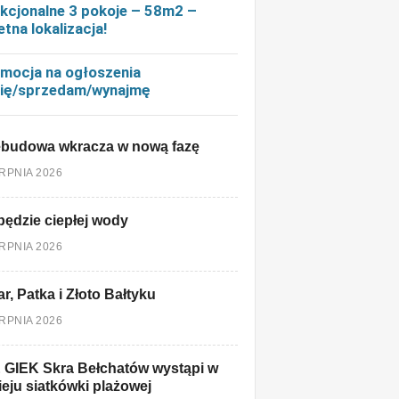
kcjonalne 3 pokoje – 58m2 –
etna lokalizacja!
mocja na ogłoszenia
ię/sprzedam/wynajmę
ebudowa wkracza w nową fazę
ERPNIA 2026
będzie ciepłej wody
ERPNIA 2026
r, Patka i Złoto Bałtyku
ERPNIA 2026
 GIEK Skra Bełchatów wystąpi w
ieju siatkówki plażowej