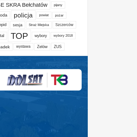
E SKRA Bełchatów
pijany
policja
oda
powiat
pożar
epid
sesja
Szczerców
Straż Miejska
TOP
tal
wybory
wybory 2018
adek
Zelów
ZUS
wystawa