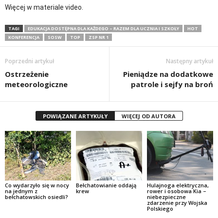
Więcej w materiale video.
TAGI
EDUKACJA DOSTĘPNA DLA KAŻDEGO – RAZEM DLA UCZNIA I SZKOŁY
HOT
KONFERENCJA
SOSW
TOP
ZSP NR 1
Poprzedni artykuł
Następny artykuł
Ostrzeżenie
Pieniądze na dodatkowe
meteorologiczne
patrole i sejfy na broń
POWIĄZANE ARTYKUŁY
WIĘCEJ OD AUTORA
Co wydarzyło się w nocy
Bełchatowianie oddają
Hulajnoga elektryczna,
na jednym z
krew
rower i osobowa Kia –
bełchatowskich osiedli?
niebezpieczne
zdarzenie przy Wojska
Polskiego