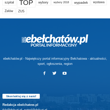
TOP
wypadek
szpital
wybory
wybory 2018
wystawa
Zelów
ZUS
ebełchatów.pl - Największy portal informacyjny Bełchatowa - aktualności,
sport, ogłoszenia, region
Skontaktuj się z nami!
Redakcja ebelchatow.pl
tkb@dolsat.pl, patrol@dolsat.pl