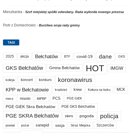
Mieszkanka
-
Szef miejskiej spółki odwołany. Rada wyłoniła nowego prezesa
Piotr z Domiechowic
-
Burzliwa sesja rady gminy
TAGI
dane
Bełchatów
akcja
covid-19
2025
BTF
GKS
HOT
GKS Bełchatów
IMGW
Gmina Bełchatów
koronawirus
koncert
konkurs
kolizja
KPP w Bełchatowie
krew
MCK
kradzież
Kultura na boku
PCS
miasto
PGE GiEK
mecz
MiPBP
PGE GiEK Skra Bełchatów
PGE GKS Bełchatów
policja
PGE SKRA Bełchatów
pogoda
pijany
sanepid
sesja
Szczerców
powiat
Straż Miejska
pożar