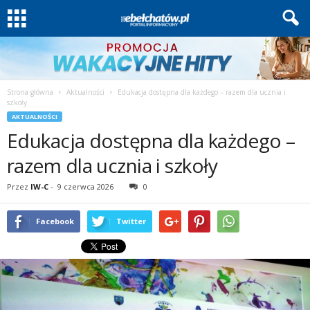
Strona główna
Aktualności
Edukacja dostępna dla każdego – razem dla ucznia i
szkoły
AKTUALNOŚCI
Edukacja dostępna dla każdego –
razem dla ucznia i szkoły
Przez
IW-C
-
9 czerwca 2026
0
Facebook
Twitter