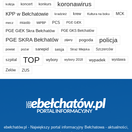
koronawirus
koncert
konkurs
kolizja
KPP w Bełchatowie
krew
MCK
kradzież
Kultura na boku
PCS
miasto
PGE GiEK
mecz
MiPBP
PGE GiEK Skra Bełchatów
PGE GKS Bełchatów
policja
PGE SKRA Bełchatów
pogoda
pijany
sanepid
sesja
Szczerców
powiat
Straż Miejska
pożar
TOP
wypadek
szpital
wybory
wybory 2018
wystawa
Zelów
ZUS
ebełchatów.pl - Największy portal informacyjny Bełchatowa - aktualności,