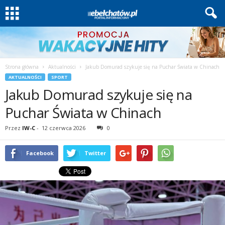
Strona główna
Aktualności
Jakub Domurad szykuje się na Puchar Świata w Chinach
AKTUALNOŚCI
SPORT
Jakub Domurad szykuje się na
Puchar Świata w Chinach
Przez
IW-C
-
12 czerwca 2026
0
Facebook
Twitter