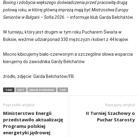
Boxing i zdobycia większego doświadczenia przed pracowitą drugą
połową roku, w której główną imprezą mają być Mistrzostwa Europy
Seniorów w Bułgarii – Sofia 2026.
– informuje klub Garda Bełchatów.
W turnieju, który jest drugim w tym roku Pucharem Świata w
Boksie, weźmie udział ponad 330 mężczyzn i kobiet z 44 krajów.
Mocno kibicujemy biało-czerwonym a szczególne słowa wsparcia
kierujemy do zawodnika Gardy Bełchatów.
źródło, zdjęcie: Garda Bełchatów/FB
TAGI
HOT
JAKUB DOMURAD
TOP
Poprzedni artykuł
Następny artykuł
Ministerstwo Energii
II Turniej Szachowy o
przedstawiło aktualizację
Puchar Starosty
Programu polskiej
energetyki jądrowej