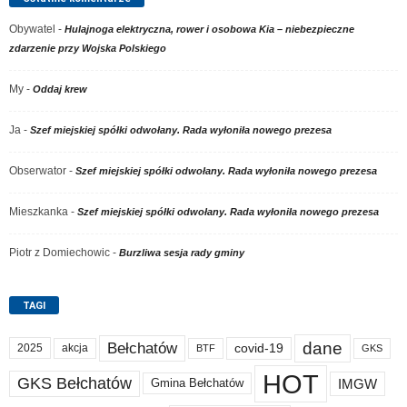
Obywatel
-
Hulajnoga elektryczna, rower i osobowa Kia – niebezpieczne
zdarzenie przy Wojska Polskiego
My
-
Oddaj krew
Ja
-
Szef miejskiej spółki odwołany. Rada wyłoniła nowego prezesa
Obserwator
-
Szef miejskiej spółki odwołany. Rada wyłoniła nowego prezesa
Mieszkanka
-
Szef miejskiej spółki odwołany. Rada wyłoniła nowego prezesa
Piotr z Domiechowic
-
Burzliwa sesja rady gminy
TAGI
dane
Bełchatów
akcja
covid-19
2025
BTF
GKS
HOT
GKS Bełchatów
IMGW
Gmina Bełchatów