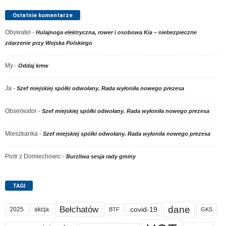
Ostatnie komentarze
Obywatel
-
Hulajnoga elektryczna, rower i osobowa Kia – niebezpieczne
zdarzenie przy Wojska Polskiego
My
-
Oddaj krew
Ja
-
Szef miejskiej spółki odwołany. Rada wyłoniła nowego prezesa
Obserwator
-
Szef miejskiej spółki odwołany. Rada wyłoniła nowego prezesa
Mieszkanka
-
Szef miejskiej spółki odwołany. Rada wyłoniła nowego prezesa
Piotr z Domiechowic
-
Burzliwa sesja rady gminy
TAGI
dane
Bełchatów
akcja
covid-19
2025
BTF
GKS