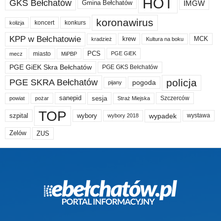
HOT
GKS Bełchatów
IMGW
Gmina Bełchatów
koronawirus
koncert
konkurs
kolizja
KPP w Bełchatowie
krew
MCK
kradzież
Kultura na boku
PCS
miasto
PGE GiEK
mecz
MiPBP
PGE GiEK Skra Bełchatów
PGE GKS Bełchatów
policja
PGE SKRA Bełchatów
pogoda
pijany
sanepid
sesja
Szczerców
powiat
Straż Miejska
pożar
TOP
wypadek
szpital
wybory
wybory 2018
wystawa
Zelów
ZUS