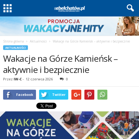
Strona główna
Aktualności
Wakacje na Górze Kamieńsk – aktywnie i bezpiecznie
AKTUALNOŚCI
Wakacje na Górze Kamieńsk –
aktywnie i bezpiecznie
Przez
IW-C
-
12 czerwca 2026
0
Facebook
Twitter