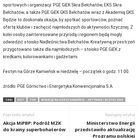
sportowych i organizacji: PGE GiEK Skra Bełchatów, EKS Skra
Bełchatów, a także PGE GiEK GKS Bełchatów wraz z Akademią GKS.
Będzie to doskonała okazja, by spotkać sportowców, poznać
ofertę klubów i zachęcić najmłodszych do aktywności fizycznej. Z
kolei osoby zainteresowane przyrodą i regionem będą mogły
odwiedzić stoisko Nadleśnictwa Bełchatów. Kreatywną przestrzeń
przygotowano także dla najmłodszych – stoisko PGE GiEK z
kredkami, kolorowankami i gadżetami.
Festyn na Górze Kamieńsk w niedzielę – początek o godz. 11.00.
źródło: PGE Górnictwo i Energetyka Konwencjonalna S.A.
TAGI
HOT
TOP
WAKACJE NA GÓRZE KAMIEŃSK – AKTYWNIE I BEZPIECZNIE
Poprzedni artykuł
Następny artykuł
Akcja MiPBP: Podróż MZK
Ministerstwo Energii
do krainy superbohaterów
przedstawiło aktualizację
Programu polskiej