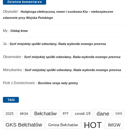
Ostatnie komentarze
Obywatel
-
Hulajnoga elektryczna, rower i osobowa Kia – niebezpieczne
zdarzenie przy Wojska Polskiego
My
-
Oddaj krew
Ja
-
Szef miejskiej spółki odwołany. Rada wyłoniła nowego prezesa
Obserwator
-
Szef miejskiej spółki odwołany. Rada wyłoniła nowego prezesa
Mieszkanka
-
Szef miejskiej spółki odwołany. Rada wyłoniła nowego prezesa
Piotr z Domiechowic
-
Burzliwa sesja rady gminy
TAGI
dane
Bełchatów
akcja
covid-19
2025
BTF
GKS
HOT
GKS Bełchatów
IMGW
Gmina Bełchatów