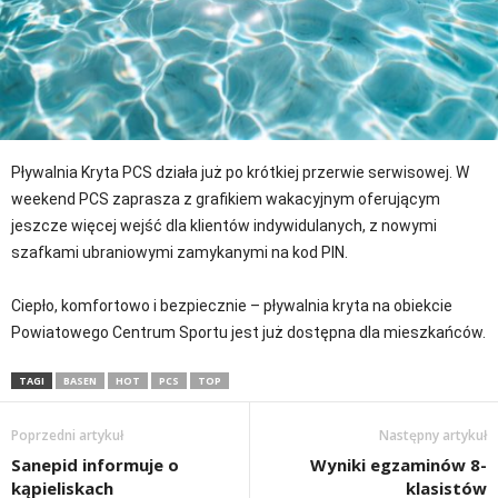
Pływalnia Kryta PCS działa już po krótkiej przerwie serwisowej. W
weekend PCS zaprasza z grafikiem wakacyjnym oferującym
jeszcze więcej wejść dla klientów indywidulanych, z nowymi
szafkami ubraniowymi zamykanymi na kod PIN.
Ciepło, komfortowo i bezpiecznie – pływalnia kryta na obiekcie
Powiatowego Centrum Sportu jest już dostępna dla mieszkańców.
TAGI
BASEN
HOT
PCS
TOP
Poprzedni artykuł
Następny artykuł
Sanepid informuje o
Wyniki egzaminów 8-
kąpieliskach
klasistów