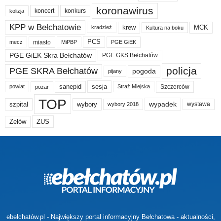
koronawirus
koncert
konkurs
kolizja
KPP w Bełchatowie
krew
MCK
kradzież
Kultura na boku
PCS
miasto
PGE GiEK
mecz
MiPBP
PGE GiEK Skra Bełchatów
PGE GKS Bełchatów
policja
PGE SKRA Bełchatów
pogoda
pijany
sanepid
sesja
Szczerców
powiat
Straż Miejska
pożar
TOP
wypadek
szpital
wybory
wybory 2018
wystawa
Zelów
ZUS
ebełchatów.pl - Największy portal informacyjny Bełchatowa - aktualności,