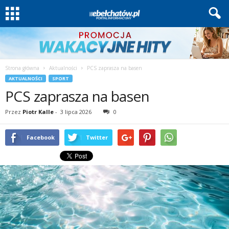
Strona główna
Aktualności
PCS zaprasza na basen
AKTUALNOŚCI
SPORT
PCS zaprasza na basen
Przez
Piotr Kalle
-
3 lipca 2026
0
Facebook
Twitter