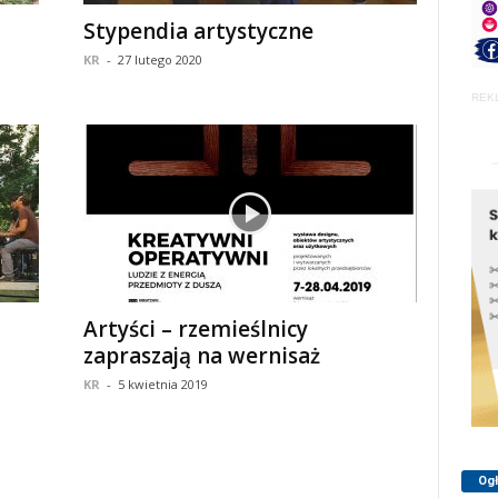
Stypendia artystyczne
KR
-
27 lutego 2020
REK
Artyści – rzemieślnicy
zapraszają na wernisaż
KR
-
5 kwietnia 2019
Og