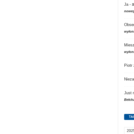
Ja
-
S
noweg
Obser
wyłon
Mies
wyłon
Piotr
Nieza
Just
Bełch
TA
202