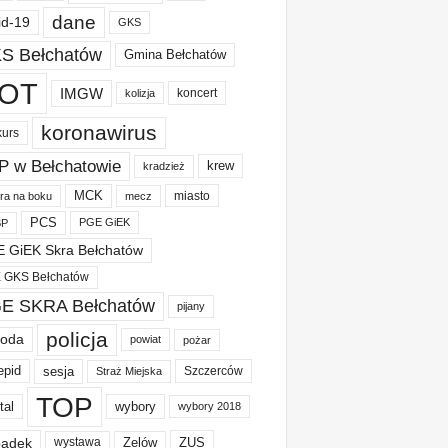
dane
id-19
GKS
S Bełchatów
Gmina Bełchatów
OT
IMGW
koncert
kolizja
koronawirus
kurs
P w Bełchatowie
krew
kradzież
MCK
miasto
ura na boku
mecz
PCS
PGE GiEK
BP
 GiEK Skra Bełchatów
 GKS Bełchatów
E SKRA Bełchatów
pijany
policja
oda
powiat
pożar
epid
sesja
Szczerców
Straż Miejska
TOP
tal
wybory
wybory 2018
adek
Zelów
ZUS
wystawa