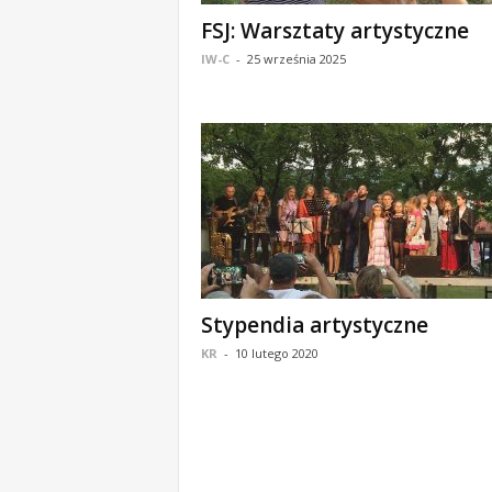
o
FSJ: Warsztaty artystyczne
m
IW-C
-
25 września 2025
o
ś
c
i
B
e
ł
c
h
a
t
Stypendia artystyczne
ó
w
KR
-
10 lutego 2020
,
i
n
f
o
r