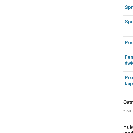
Spr
Spr
Pod
Fun
świ
Pro
kup
Ostr
5 SI
Hula
osob