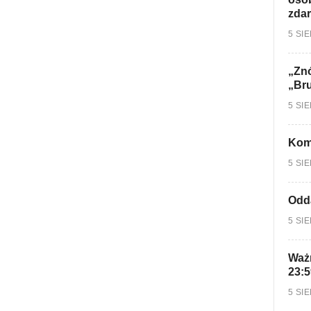
zdar
5 SI
„Znó
„Br
5 SI
Kom
5 SI
Odd
5 SI
Ważn
23:5
5 SI