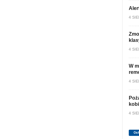
Aler
4 SI
Zmo
klas
4 SI
W mi
rem
4 SI
Poża
kobi
4 SI
Os