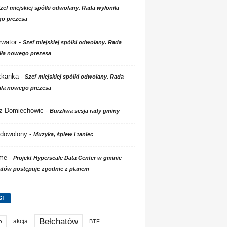
zef miejskiej spółki odwołany. Rada wyłoniła
o prezesa
wator
-
Szef miejskiej spółki odwołany. Rada
iła nowego prezesa
zkanka
-
Szef miejskiej spółki odwołany. Rada
iła nowego prezesa
 z Domiechowic
-
Burzliwa sesja rady gminy
dowolony
-
Muzyka, śpiew i taniec
 me
-
Projekt Hyperscale Data Center w gminie
atów postępuje zgodnie z planem
GI
Bełchatów
akcja
5
BTF