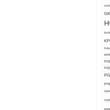
cov
GK
H
kon
KP
Kult
MiP
PGE
PGE
PG
pog
san
szpi
wyp