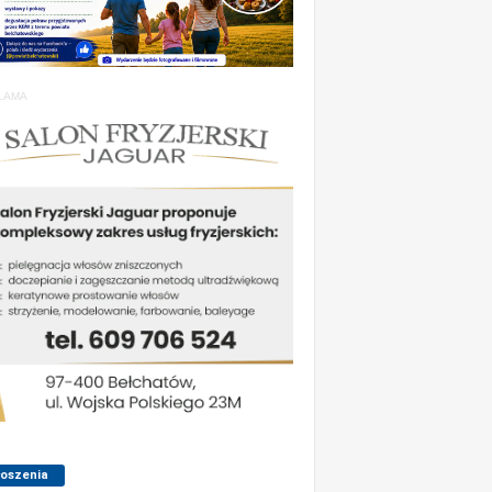
LAMA
łoszenia