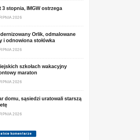
t 3 stopnia, IMGW ostrzega
ERPNIA 2026
dernizowany Orlik, odmalowane
y i odnowiona stołówka
ERPNIA 2026
ejskich szkołach wakacyjny
ontowy maraton
ERPNIA 2026
r domu, sąsiedzi uratowali starszą
etę
ERPNIA 2026
tatnie komentarze