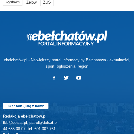
Zelów
ZUS
wystawa
ebełchatów.pl - Największy portal informacyjny Bełchatowa - aktualności,
sport, ogłoszenia, region
Skontaktuj się z nami!
Redakcja ebelchatow.pl
tkb@dolsat.pl, patrol@dolsat.pl
44 635 08 07, tel. 601 307 761