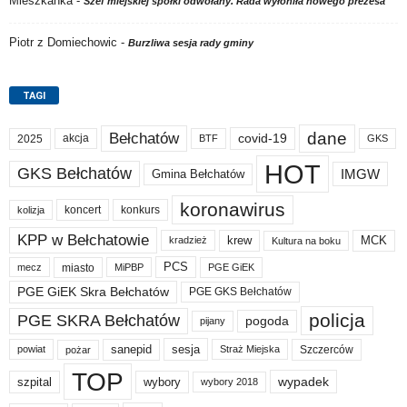
Mieszkanka
-
Szef miejskiej spółki odwołany. Rada wyłoniła nowego prezesa
Piotr z Domiechowic
-
Burzliwa sesja rady gminy
TAGI
dane
Bełchatów
akcja
covid-19
2025
BTF
GKS
HOT
GKS Bełchatów
IMGW
Gmina Bełchatów
koronawirus
koncert
konkurs
kolizja
KPP w Bełchatowie
krew
MCK
kradzież
Kultura na boku
PCS
miasto
PGE GiEK
mecz
MiPBP
PGE GiEK Skra Bełchatów
PGE GKS Bełchatów
policja
PGE SKRA Bełchatów
pogoda
pijany
sanepid
sesja
Szczerców
powiat
Straż Miejska
pożar
TOP
wypadek
szpital
wybory
wybory 2018