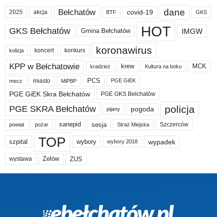
dane
Bełchatów
akcja
covid-19
2025
BTF
GKS
HOT
GKS Bełchatów
IMGW
Gmina Bełchatów
koronawirus
koncert
konkurs
kolizja
KPP w Bełchatowie
krew
MCK
kradzież
Kultura na boku
PCS
miasto
PGE GiEK
mecz
MiPBP
PGE GiEK Skra Bełchatów
PGE GKS Bełchatów
policja
PGE SKRA Bełchatów
pogoda
pijany
sanepid
sesja
Szczerców
powiat
Straż Miejska
pożar
TOP
wypadek
szpital
wybory
wybory 2018
Zelów
ZUS
wystawa