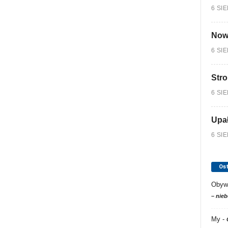
6 SI
Nowy
6 SI
Stro
6 SI
Upa
6 SI
Os
Obyw
– nieb
My
-