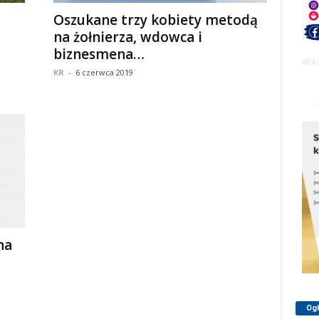
Oszukane trzy kobiety metodą
na żołnierza, wdowca i
biznesmena…
REK
KR
-
6 czerwca 2019
na
Og