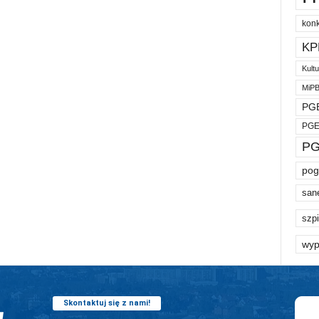
kon
KP
Kult
MiP
PGE
PGE
PG
pog
san
szpi
wyp
Skontaktuj się z nami!