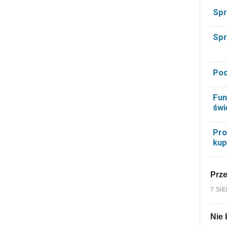
Spr
Spr
Pod
Fun
świ
Pro
kup
Prz
7 SI
Nie 