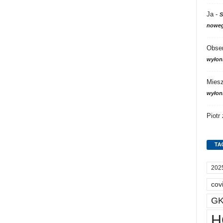
Ja
-
S
noweg
Obser
wyłon
Mies
wyłon
Piotr
TA
202
cov
GK
H