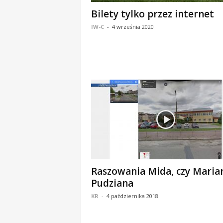
o
Bilety tylko przez internet
m
IW-C
-
4 września 2020
o
ś
c
i
B
e
ł
c
h
a
t
ó
w
,
Raszowania Mida, czy Maria
i
Pudziana
n
KR
-
4 października 2018
f
o
r