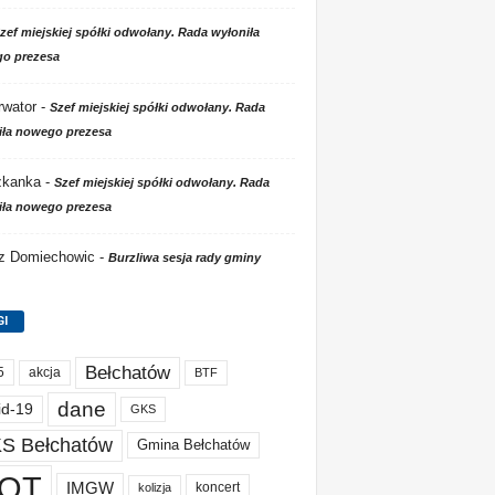
zef miejskiej spółki odwołany. Rada wyłoniła
o prezesa
wator
-
Szef miejskiej spółki odwołany. Rada
iła nowego prezesa
zkanka
-
Szef miejskiej spółki odwołany. Rada
iła nowego prezesa
 z Domiechowic
-
Burzliwa sesja rady gminy
GI
Bełchatów
akcja
5
BTF
dane
id-19
GKS
S Bełchatów
Gmina Bełchatów
OT
IMGW
koncert
kolizja