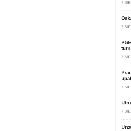
7 SI
Oska
7 SI
PGE
turn
7 SI
Prac
upa
7 SI
Utru
7 SI
Urzą