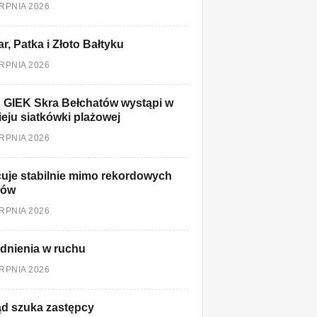
ERPNIA 2026
r, Patka i Złoto Bałtyku
ERPNIA 2026
 GIEK Skra Bełchatów wystąpi w
ieju siatkówki plażowej
ERPNIA 2026
uje stabilnie mimo rekordowych
łów
ERPNIA 2026
dnienia w ruchu
ERPNIA 2026
d szuka zastępcy