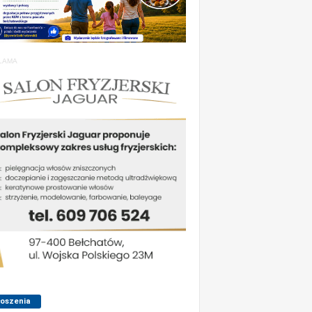
LAMA
łoszenia