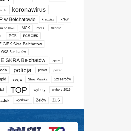
koronawirus
kurs
P w Bełchatowie
krew
kradzież
MCK
miasto
ura na boku
mecz
PCS
PGE GiEK
BP
 GiEK Skra Bełchatów
 GKS Bełchatów
E SKRA Bełchatów
pijany
policja
oda
powiat
pożar
epid
sesja
Szczerców
Straż Miejska
TOP
tal
wybory
wybory 2018
adek
Zelów
ZUS
wystawa