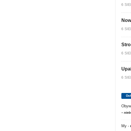
6 SI
Nowy
6 SI
Stro
6 SI
Upa
6 SI
Os
Obyw
– nieb
My
-