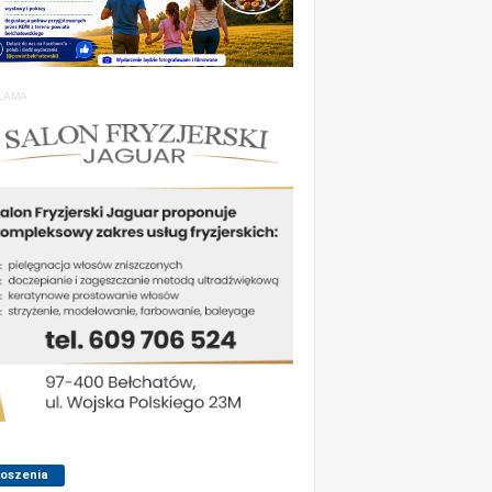
LAMA
łoszenia