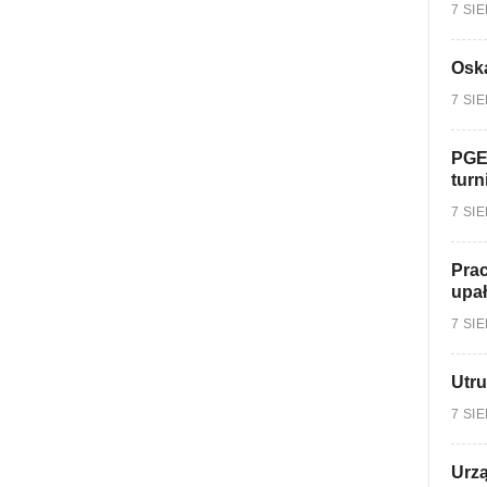
7 SI
Oska
7 SI
PGE
turn
7 SI
Prac
upa
7 SI
Utru
7 SI
Urzą