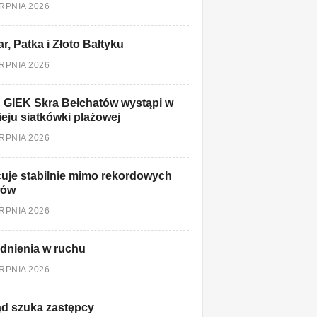
ERPNIA 2026
r, Patka i Złoto Bałtyku
ERPNIA 2026
 GIEK Skra Bełchatów wystąpi w
ieju siatkówki plażowej
ERPNIA 2026
uje stabilnie mimo rekordowych
łów
ERPNIA 2026
dnienia w ruchu
ERPNIA 2026
d szuka zastępcy