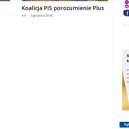
Koalicja PiS porozumienie Plus
KR
-
5 grudnia 2018
REK
Og