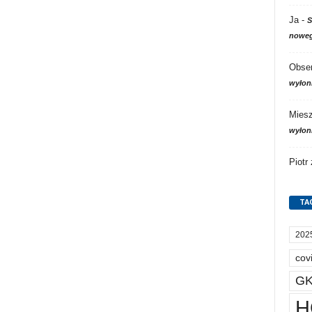
Ja
-
S
noweg
Obser
wyłon
Mies
wyłon
Piotr
TA
202
cov
GK
H