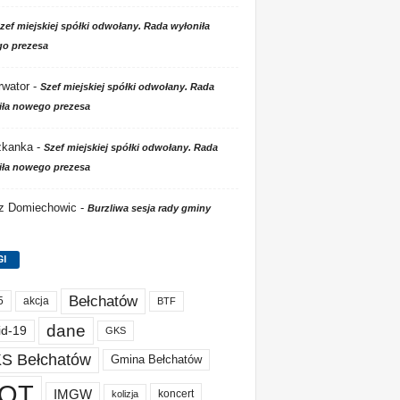
zef miejskiej spółki odwołany. Rada wyłoniła
o prezesa
wator
-
Szef miejskiej spółki odwołany. Rada
iła nowego prezesa
zkanka
-
Szef miejskiej spółki odwołany. Rada
iła nowego prezesa
 z Domiechowic
-
Burzliwa sesja rady gminy
GI
Bełchatów
akcja
5
BTF
dane
id-19
GKS
S Bełchatów
Gmina Bełchatów
OT
IMGW
koncert
kolizja