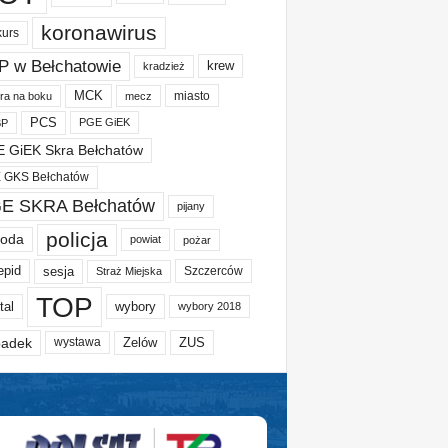
koronawirus
kurs
P w Bełchatowie
krew
kradzież
MCK
miasto
ura na boku
mecz
PCS
PGE GiEK
BP
 GiEK Skra Bełchatów
 GKS Bełchatów
E SKRA Bełchatów
pijany
policja
oda
powiat
pożar
epid
sesja
Szczerców
Straż Miejska
TOP
tal
wybory
wybory 2018
adek
Zelów
ZUS
wystawa