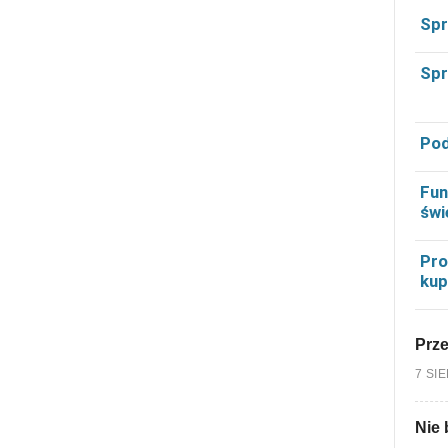
Spr
Spr
Pod
Fun
świ
Pro
kup
Prz
7 SI
Nie 