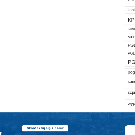
kon
KP
Kult
MiP
PGE
PGE
PG
pog
san
szpi
wyp
Skontaktuj się z nami!