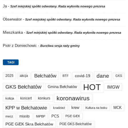
Ja
-
Szef miejskiej spółki odwołany. Rada wyłoniła nowego prezesa
Obserwator
-
Szef miejskiej spółki odwołany. Rada wyłoniła nowego prezesa
Mieszkanka
-
Szef miejskiej spółki odwołany. Rada wyłoniła nowego prezesa
Piotr z Domiechowic
-
Burzliwa sesja rady gminy
TAGI
dane
Bełchatów
akcja
covid-19
2025
BTF
GKS
HOT
GKS Bełchatów
IMGW
Gmina Bełchatów
koronawirus
koncert
konkurs
kolizja
KPP w Bełchatowie
krew
MCK
kradzież
Kultura na boku
PCS
miasto
PGE GiEK
mecz
MiPBP
PGE GiEK Skra Bełchatów
PGE GKS Bełchatów