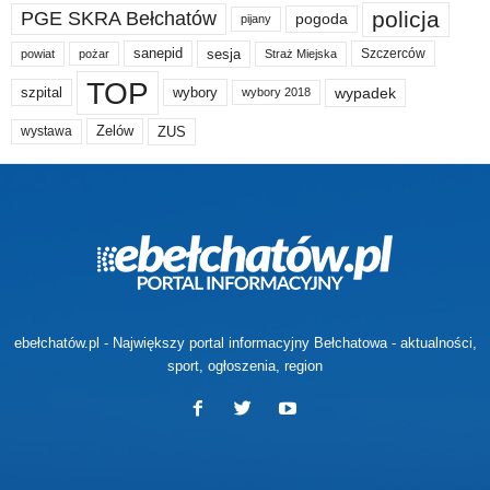
policja
PGE SKRA Bełchatów
pogoda
pijany
sanepid
sesja
Szczerców
powiat
Straż Miejska
pożar
TOP
wypadek
szpital
wybory
wybory 2018
Zelów
ZUS
wystawa
ebełchatów.pl - Największy portal informacyjny Bełchatowa - aktualności,
sport, ogłoszenia, region