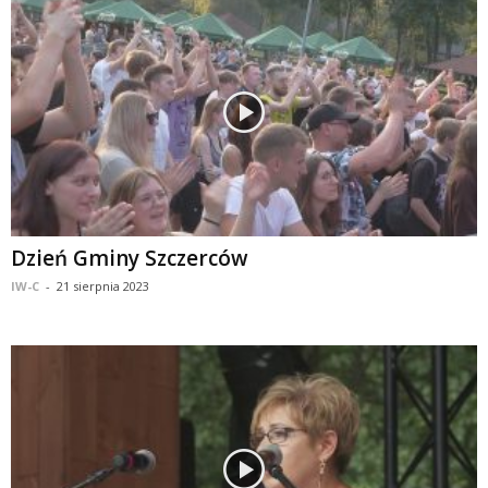
Dzień Gminy Szczerców
IW-C
-
21 sierpnia 2023