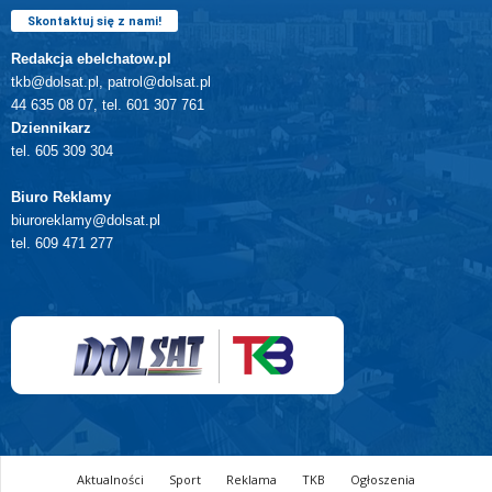
Skontaktuj się z nami!
Redakcja ebelchatow.pl
tkb@dolsat.pl, patrol@dolsat.pl
44 635 08 07, tel. 601 307 761
Dziennikarz
tel. 605 309 304
Biuro Reklamy
biuroreklamy@dolsat.pl
tel. 609 471 277
Aktualności
Sport
Reklama
TKB
Ogłoszenia