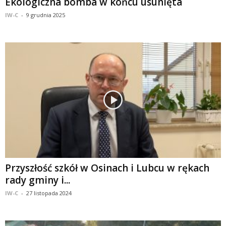
Ekologiczna bomba w końcu usunięta
IW-C
-
9 grudnia 2025
Przyszłość szkół w Osinach i Lubcu w rękach
rady gminy i...
IW-C
-
27 listopada 2024