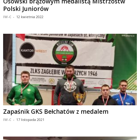
Osowski brązowym medalistą Mistrzostw
Polski Juniorów
IW-C
-
12 kwietnia 2022
Zapaśnik GKS Bełchatów z medalem
IW-C
-
17 listopada 2021