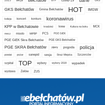
dane
Bełchatów
akcja
covid-19
2025
BTF
GKS
HOT
GKS Bełchatów
IMGW
Gmina Bełchatów
koronawirus
koncert
konkurs
kolizja
KPP w Bełchatowie
krew
MCK
kradzież
Kultura na boku
PCS
miasto
PGE GiEK
mecz
MiPBP
PGE GiEK Skra Bełchatów
PGE GKS Bełchatów
policja
PGE SKRA Bełchatów
pogoda
pijany
sanepid
sesja
Szczerców
powiat
Straż Miejska
pożar
TOP
wypadek
szpital
wybory
wybory 2018
Zelów
ZUS
wystawa