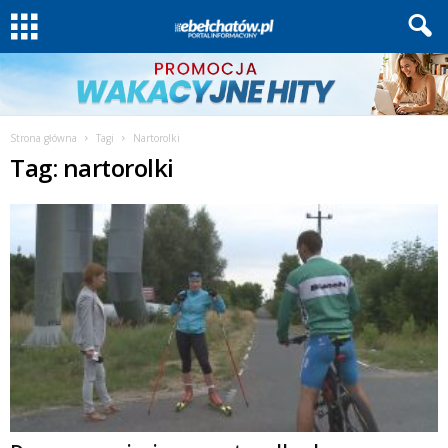
Strona główna
Tagi
Nartorolki
Tag: nartorolki