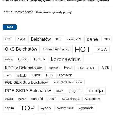
Mieszkanka
-
Szef miejskiej spółki odwołany. Rada wyłoniła nowego prezesa
Piotr z Domiechowic
-
Burzliwa sesja rady gminy
TAGI
dane
Bełchatów
akcja
covid-19
2025
BTF
GKS
HOT
GKS Bełchatów
IMGW
Gmina Bełchatów
koronawirus
koncert
konkurs
kolizja
KPP w Bełchatowie
krew
MCK
kradzież
Kultura na boku
PCS
miasto
PGE GiEK
mecz
MiPBP
PGE GiEK Skra Bełchatów
PGE GKS Bełchatów
policja
PGE SKRA Bełchatów
pogoda
pijany
sanepid
sesja
Szczerców
powiat
Straż Miejska
pożar
TOP
wypadek
szpital
wybory
wybory 2018