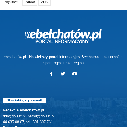
Zelów
ZUS
wystawa
ebełchatów.pl - Największy portal informacyjny Bełchatowa - aktualności,
sport, ogłoszenia, region
Skontaktuj się z nami!
Redakcja ebelchatow.pl
tkb@dolsat.pl, patrol@dolsat.pl
44 635 08 07, tel. 601 307 761