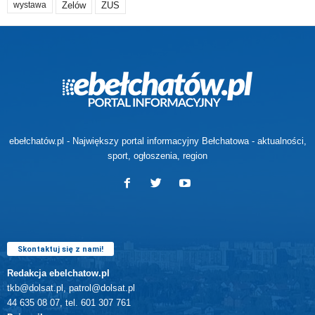
Zelów
ZUS
wystawa
ebełchatów.pl - Największy portal informacyjny Bełchatowa - aktualności,
sport, ogłoszenia, region
Skontaktuj się z nami!
Redakcja ebelchatow.pl
tkb@dolsat.pl, patrol@dolsat.pl
44 635 08 07, tel. 601 307 761