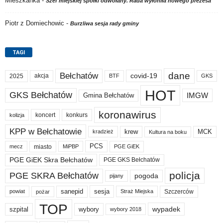
Mieszkanka
-
Szef miejskiej spółki odwołany. Rada wyłoniła nowego prezesa
Piotr z Domiechowic
-
Burzliwa sesja rady gminy
TAGI
dane
Bełchatów
akcja
covid-19
2025
BTF
GKS
HOT
GKS Bełchatów
IMGW
Gmina Bełchatów
koronawirus
koncert
konkurs
kolizja
KPP w Bełchatowie
krew
MCK
kradzież
Kultura na boku
PCS
miasto
PGE GiEK
mecz
MiPBP
PGE GiEK Skra Bełchatów
PGE GKS Bełchatów
policja
PGE SKRA Bełchatów
pogoda
pijany
sanepid
sesja
Szczerców
powiat
Straż Miejska
pożar
TOP
wypadek
szpital
wybory
wybory 2018