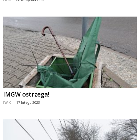
IMGW ostrzega!
IW-C
-
17 lutego 2023