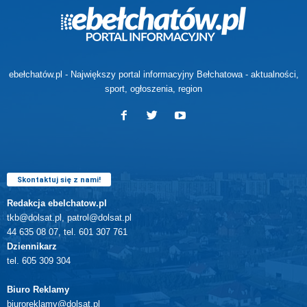
ebełchatów.pl - Największy portal informacyjny Bełchatowa - aktualności,
sport, ogłoszenia, region
Skontaktuj się z nami!
Redakcja ebelchatow.pl
tkb@dolsat.pl, patrol@dolsat.pl
44 635 08 07, tel. 601 307 761
Dziennikarz
tel. 605 309 304
Biuro Reklamy
biuroreklamy@dolsat.pl