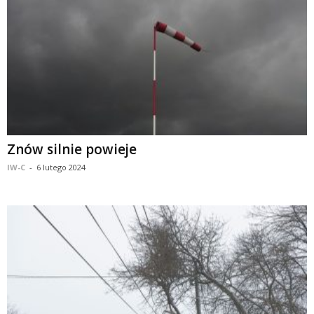
Znów silnie powieje
IW-C
-
6 lutego 2024