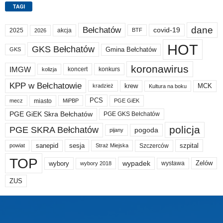
TAGI
dane
Bełchatów
covid-19
2025
akcja
BTF
2026
HOT
GKS Bełchatów
Gmina Bełchatów
GKS
koronawirus
IMGW
koncert
konkurs
kolizja
KPP w Bełchatowie
krew
MCK
kradzież
Kultura na boku
PCS
miasto
PGE GiEK
mecz
MiPBP
PGE GiEK Skra Bełchatów
PGE GKS Bełchatów
policja
PGE SKRA Bełchatów
pogoda
pijany
sanepid
sesja
szpital
Szczerców
powiat
Straż Miejska
TOP
wypadek
Zelów
wybory
wybory 2018
wystawa
ZUS