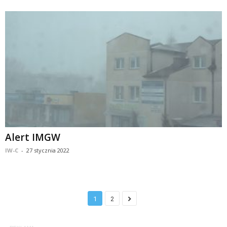
Alert IMGW
IW-C
-
27 stycznia 2022
1
2