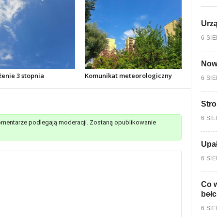
Urzą
6 SI
Nowy
enie 3 stopnia
Komunikat meteorologiczny
6 SI
Stro
6 SI
mentarze podlegają moderacji. Zostaną opublikowanie
Upa
6 SI
Co w
bełc
6 SI