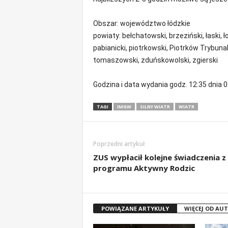
m
a
Obszar: województwo łódzkie
c
powiaty: bełchatowski, brzeziński, łaski, 
j
pabianicki, piotrkowski, Piotrków Trybunals
e
tomaszowski, zduńskowolski, zgierski
z
r
e
Godzina i data wydania godz. 12:35 dnia
g
i
TAGI
IMGW
SILNY WIATR
WIATR
o
n
u
Poprzedni artykuł
ZUS wypłacił kolejne świadczenia z
programu Aktywny Rodzic
POWIĄZANE ARTYKUŁY
WIĘCEJ OD AU