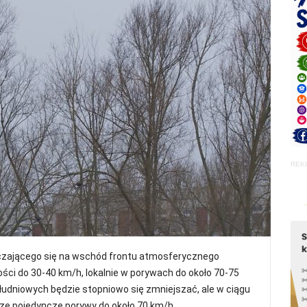
REK
czającego się na wschód frontu atmosferycznego
kości do 30-40 km/h, lokalnie w porywach do około 70-75
udniowych będzie stopniowo się zmniejszać, ale w ciągu
cze pojedyncze porywy do około 70 km/h.