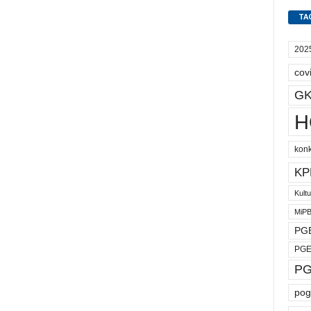
TA
202
cov
GK
H
kon
KP
Kult
MiP
PGE
PGE
PG
pog