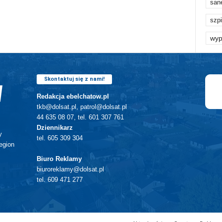
san
szpi
wyp
Skontaktuj się z nami!
Redakcja ebelchatow.pl
tkb@dolsat.pl, patrol@dolsat.pl
44 635 08 07, tel. 601 307 761
Dziennikarz
y
tel. 605 309 304
egion
Biuro Reklamy
biuroreklamy@dolsat.pl
tel. 609 471 277