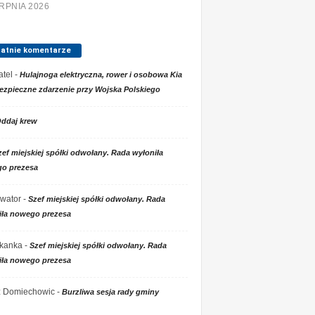
ERPNIA 2026
tatnie komentarze
tel
-
Hulajnoga elektryczna, rower i osobowa Kia
ezpieczne zdarzenie przy Wojska Polskiego
ddaj krew
zef miejskiej spółki odwołany. Rada wyłoniła
o prezesa
wator
-
Szef miejskiej spółki odwołany. Rada
iła nowego prezesa
kanka
-
Szef miejskiej spółki odwołany. Rada
iła nowego prezesa
 z Domiechowic
-
Burzliwa sesja rady gminy