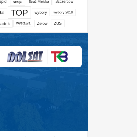
epid
sesja
Szczerców
Straż Miejska
TOP
tal
wybory
wybory 2018
adek
Zelów
ZUS
wystawa