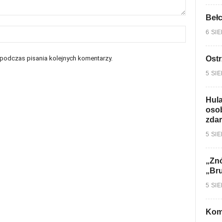
Bełc
6 SI
Ostr
 podczas pisania kolejnych komentarzy.
5 SI
Hula
osob
zdar
5 SI
„Znó
„Br
5 SI
Kom