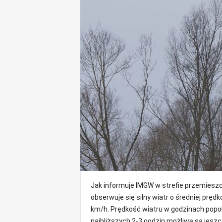
o
m
o
ś
c
i
B
e
ł
c
h
a
t
ó
w
,
i
Jak informuje IMGW w strefie przemiesz
n
obserwuje się silny wiatr o średniej pręd
f
o
km/h. Prędkość wiatru w godzinach popoł
r
najbliższych 2-3 godzin możliwe są jesz