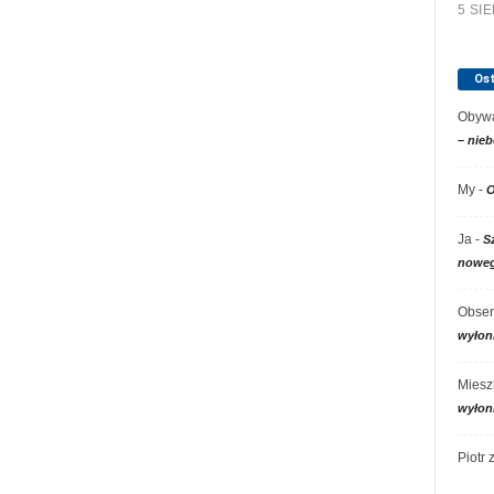
5 SI
Os
Obywa
– nieb
My
-
O
Ja
-
S
noweg
Obser
wyłon
Miesz
wyłon
Piotr