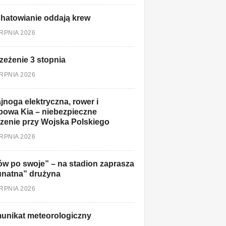
hatowianie oddają krew
ERPNIA 2026
zeżenie 3 stopnia
ERPNIA 2026
jnoga elektryczna, rower i
owa Kia – niebezpieczne
zenie przy Wojska Polskiego
ERPNIA 2026
w po swoje” – na stadion zaprasza
unatna” drużyna
ERPNIA 2026
unikat meteorologiczny