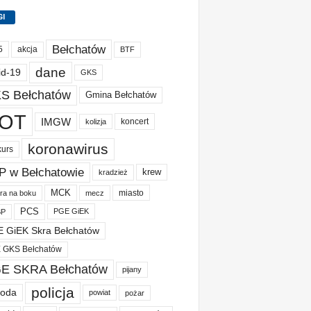
GI
Bełchatów
akcja
5
BTF
dane
id-19
GKS
S Bełchatów
Gmina Bełchatów
OT
IMGW
koncert
kolizja
koronawirus
kurs
P w Bełchatowie
krew
kradzież
MCK
miasto
ura na boku
mecz
PCS
PGE GiEK
BP
 GiEK Skra Bełchatów
 GKS Bełchatów
E SKRA Bełchatów
pijany
policja
oda
powiat
pożar