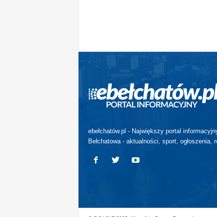
ebełchatów.pl - Największy portal informacyjn
Bełchatowa - aktualności, sport, ogłoszenia, r