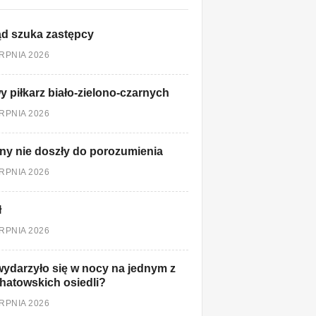
d szuka zastępcy
ERPNIA 2026
 piłkarz biało-zielono-czarnych
ERPNIA 2026
ny nie doszły do porozumienia
ERPNIA 2026
ł
ERPNIA 2026
ydarzyło się w nocy na jednym z
hatowskich osiedli?
ERPNIA 2026