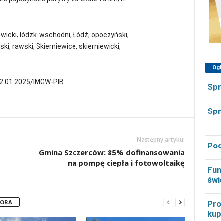
łowicki, łódzki wschodni, Łódź, opoczyński,
ki, rawski, Skierniewice, skierniewicki,
Og
 02.01.2025/IMGW-PIB
Spr
Spr
Następny artykuł
Pod
Gmina Szczerców: 85% dofinansowania
na pompę ciepła i fotowoltaikę
Fun
świ
TORA
Pro
kup