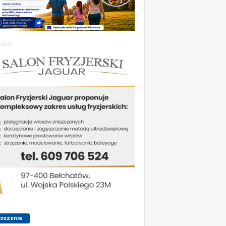
LAMA
łoszenia