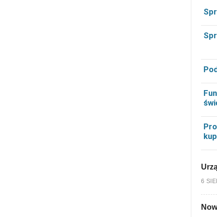
Spr
Spr
Pod
Fun
świ
Pro
kup
Urzą
6 SI
Nowy