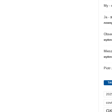
My
-
Ja
-
S
noweg
Obser
wyłon
Mies
wyłon
Piotr
TA
202
cov
GK