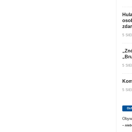
Hula
osob
zdar
5 SI
„Znó
„Br
5 SI
Kom
5 SI
Os
Obyw
– nieb