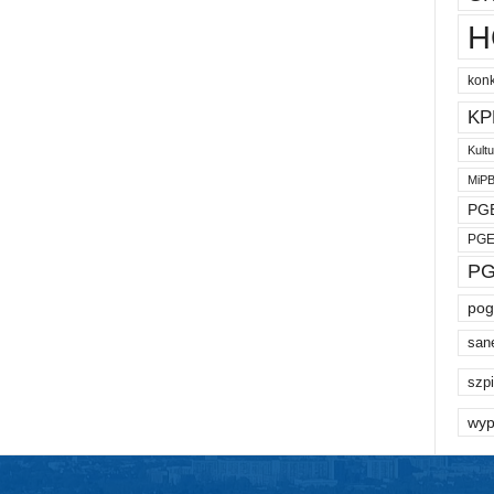
H
kon
KP
Kult
MiP
PGE
PGE
PG
pog
san
szpi
wyp