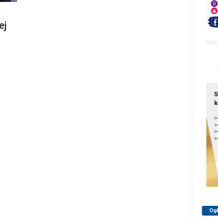
ej
REK
Og