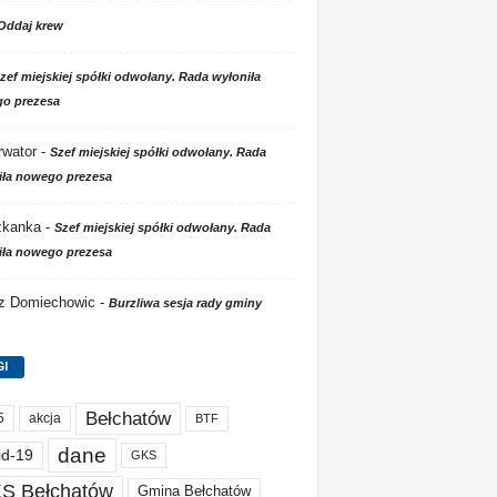
Oddaj krew
zef miejskiej spółki odwołany. Rada wyłoniła
o prezesa
wator
-
Szef miejskiej spółki odwołany. Rada
iła nowego prezesa
zkanka
-
Szef miejskiej spółki odwołany. Rada
iła nowego prezesa
 z Domiechowic
-
Burzliwa sesja rady gminy
GI
Bełchatów
akcja
5
BTF
dane
id-19
GKS
S Bełchatów
Gmina Bełchatów