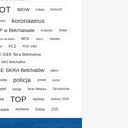
OT
IMGW
koncert
kolizja
koronawirus
kurs
P w Bełchatowie
krew
kradzież
MCK
miasto
ura na boku
mecz
PCS
PGE GiEK
BP
 GiEK Skra Bełchatów
 GKS Bełchatów
E SKRA Bełchatów
pijany
policja
oda
powiat
pożar
epid
sesja
Szczerców
Straż Miejska
TOP
tal
wybory
wybory 2018
adek
Zelów
ZUS
wystawa