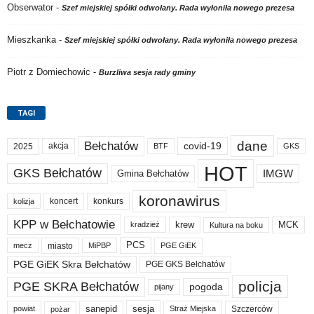
Obserwator
-
Szef miejskiej spółki odwołany. Rada wyłoniła nowego prezesa
Mieszkanka
-
Szef miejskiej spółki odwołany. Rada wyłoniła nowego prezesa
Piotr z Domiechowic
-
Burzliwa sesja rady gminy
TAGI
dane
Bełchatów
akcja
covid-19
2025
BTF
GKS
HOT
GKS Bełchatów
IMGW
Gmina Bełchatów
koronawirus
koncert
konkurs
kolizja
KPP w Bełchatowie
krew
MCK
kradzież
Kultura na boku
PCS
miasto
PGE GiEK
mecz
MiPBP
PGE GiEK Skra Bełchatów
PGE GKS Bełchatów
policja
PGE SKRA Bełchatów
pogoda
pijany
sanepid
sesja
Szczerców
powiat
Straż Miejska
pożar