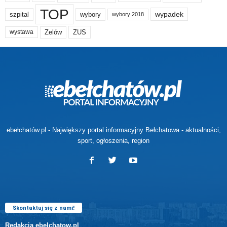
TOP
wypadek
szpital
wybory
wybory 2018
Zelów
ZUS
wystawa
ebełchatów.pl - Największy portal informacyjny Bełchatowa - aktualności,
sport, ogłoszenia, region
Skontaktuj się z nami!
Redakcja ebelchatow.pl