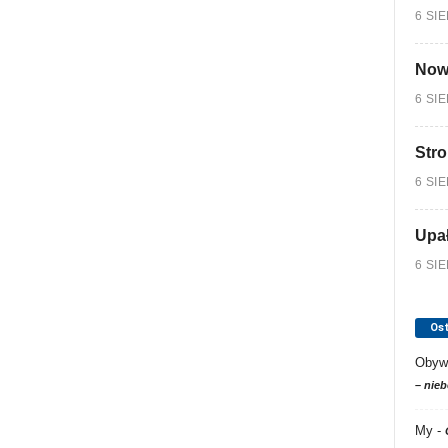
6 SI
Nowy
6 SI
Stro
6 SI
Upa
6 SI
Os
Obyw
– nieb
My
-