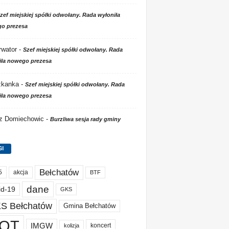
zef miejskiej spółki odwołany. Rada wyłoniła
o prezesa
wator
-
Szef miejskiej spółki odwołany. Rada
iła nowego prezesa
zkanka
-
Szef miejskiej spółki odwołany. Rada
iła nowego prezesa
 z Domiechowic
-
Burzliwa sesja rady gminy
GI
Bełchatów
akcja
5
BTF
dane
id-19
GKS
S Bełchatów
Gmina Bełchatów
OT
IMGW
koncert
kolizja