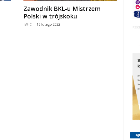
Zawodnik BKL-u Mistrzem
Polski w trójskoku
IW-C
-
16 lutego 2022
REK
Og