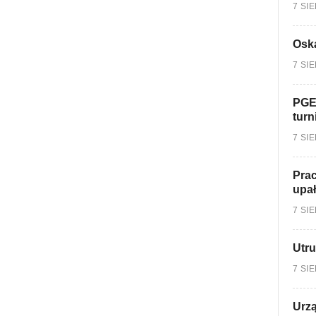
7 SI
Oska
7 SI
PGE
turn
7 SI
Prac
upa
7 SI
Utru
7 SI
Urzą