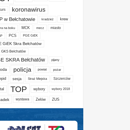
koronawirus
kurs
P w Bełchatowie
krew
kradzież
MCK
miasto
ura na boku
mecz
PCS
PGE GiEK
BP
 GiEK Skra Bełchatów
 GKS Bełchatów
E SKRA Bełchatów
pijany
policja
oda
powiat
pożar
epid
sesja
Szczerców
Straż Miejska
TOP
tal
wybory
wybory 2018
adek
Zelów
ZUS
wystawa