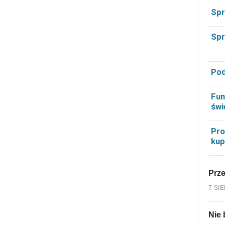
Spr
Spr
Pod
Fun
świ
Pro
kup
Prz
7 SI
Nie 