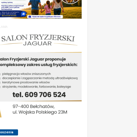
LAMA
łoszenia