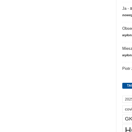
Ja
-
S
noweg
Obser
wyłon
Mies
wyłon
Piotr
TA
202
cov
GK
H