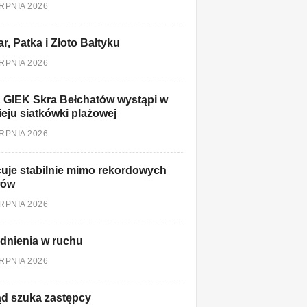
ERPNIA 2026
r, Patka i Złoto Bałtyku
ERPNIA 2026
 GIEK Skra Bełchatów wystąpi w
ieju siatkówki plażowej
ERPNIA 2026
uje stabilnie mimo rekordowych
łów
ERPNIA 2026
dnienia w ruchu
ERPNIA 2026
d szuka zastępcy