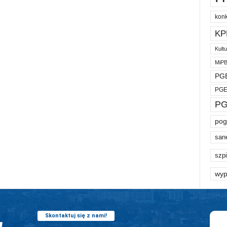
kon
KP
Kult
MiP
PGE
PGE
PG
pog
san
szpi
wyp
Skontaktuj się z nami!