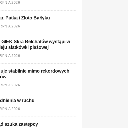
ERPNIA 2026
r, Patka i Złoto Bałtyku
ERPNIA 2026
 GIEK Skra Bełchatów wystąpi w
ieju siatkówki plażowej
ERPNIA 2026
uje stabilnie mimo rekordowych
łów
ERPNIA 2026
dnienia w ruchu
ERPNIA 2026
d szuka zastępcy