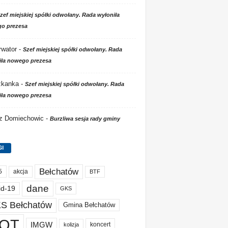
zef miejskiej spółki odwołany. Rada wyłoniła
o prezesa
wator
-
Szef miejskiej spółki odwołany. Rada
iła nowego prezesa
zkanka
-
Szef miejskiej spółki odwołany. Rada
iła nowego prezesa
 z Domiechowic
-
Burzliwa sesja rady gminy
GI
Bełchatów
akcja
5
BTF
dane
id-19
GKS
S Bełchatów
Gmina Bełchatów
OT
IMGW
koncert
kolizja