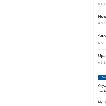
6 SI
Nowy
6 SI
Stro
6 SI
Upa
6 SI
Os
Obyw
– nieb
My
-