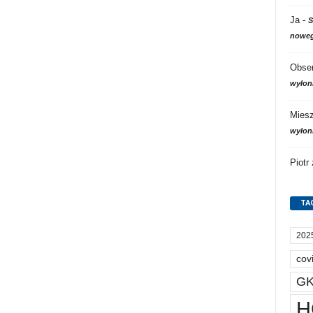
Ja
-
S
noweg
Obser
wyłon
Mies
wyłon
Piotr
TA
202
cov
GK
H