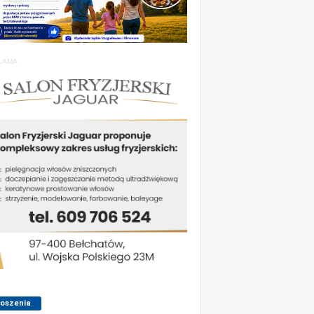
LAMA
łoszenia