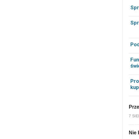
Spr
Spr
Pod
Fun
świ
Pro
kup
Prz
7 SI
Nie 