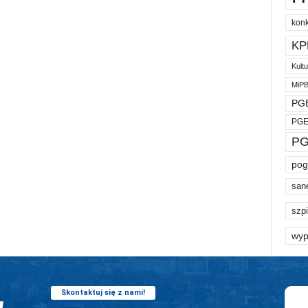
kon
KP
Kult
MiP
PGE
PGE
PG
pog
san
szpi
wyp
Skontaktuj się z nami!