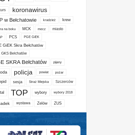
koronawirus
kurs
P w Bełchatowie
krew
kradzież
MCK
miasto
ura na boku
mecz
PCS
PGE GiEK
BP
 GiEK Skra Bełchatów
 GKS Bełchatów
E SKRA Bełchatów
pijany
policja
oda
powiat
pożar
epid
sesja
Szczerców
Straż Miejska
TOP
tal
wybory
wybory 2018
adek
Zelów
ZUS
wystawa