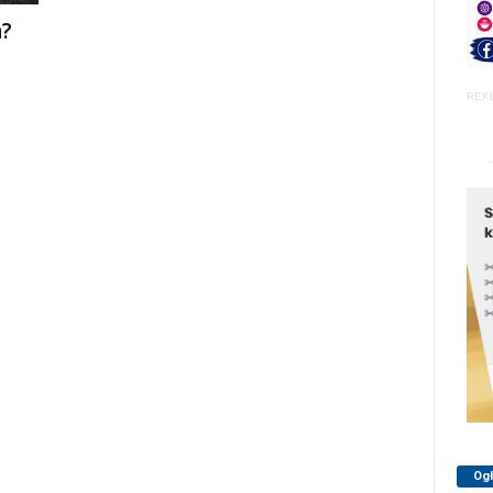
a?
REK
Og