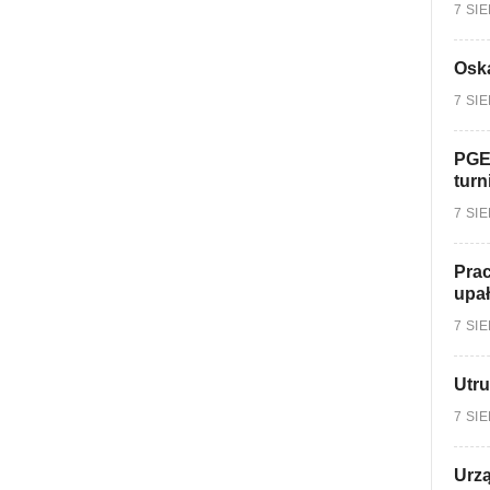
7 SI
Oska
7 SI
PGE
turn
7 SI
Prac
upa
7 SI
Utru
7 SI
Urzą