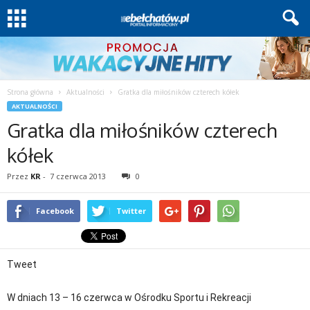
Strona główna
Aktualności
Gratka dla miłośników czterech kółek
AKTUALNOŚCI
Gratka dla miłośników czterech
kółek
Przez
KR
-
7 czerwca 2013
0
Facebook
Twitter
Tweet
W dniach 13 – 16 czerwca w Ośrodku Sportu i Rekreacji