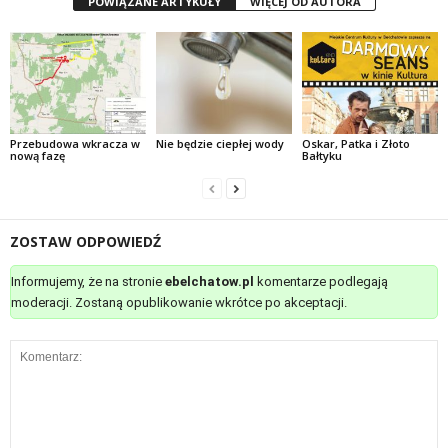
POWIĄZANE ARTYKUŁY
WIĘCEJ OD AUTORA
Przebudowa wkracza w
Nie będzie ciepłej wody
Oskar, Patka i Złoto
nową fazę
Bałtyku
ZOSTAW ODPOWIEDŹ
Informujemy, że na stronie
ebelchatow.pl
komentarze podlegają
moderacji. Zostaną opublikowanie wkrótce po akceptacji.