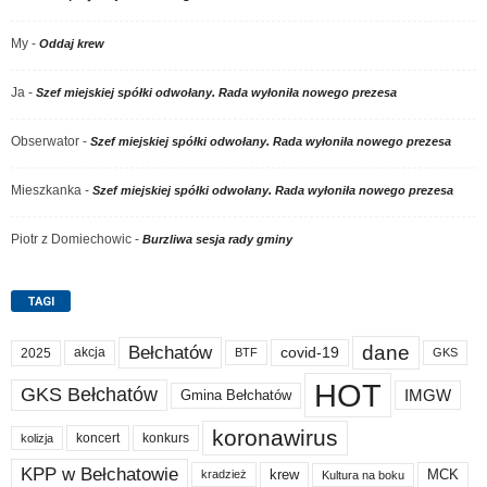
My
-
Oddaj krew
Ja
-
Szef miejskiej spółki odwołany. Rada wyłoniła nowego prezesa
Obserwator
-
Szef miejskiej spółki odwołany. Rada wyłoniła nowego prezesa
Mieszkanka
-
Szef miejskiej spółki odwołany. Rada wyłoniła nowego prezesa
Piotr z Domiechowic
-
Burzliwa sesja rady gminy
TAGI
dane
Bełchatów
akcja
covid-19
2025
BTF
GKS
HOT
GKS Bełchatów
IMGW
Gmina Bełchatów
koronawirus
koncert
konkurs
kolizja
KPP w Bełchatowie
krew
MCK
kradzież
Kultura na boku