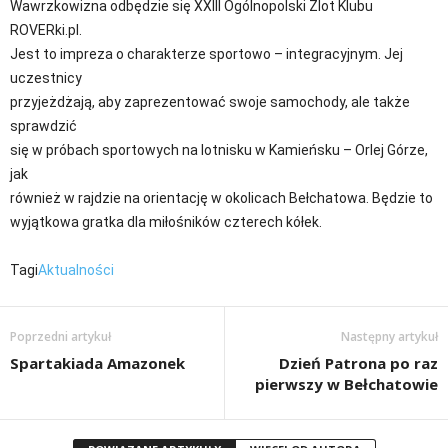
Wawrzkowizna odbędzie się XXIII Ogólnopolski Zlot Klubu
ROVERki.pl.
Jest to impreza o charakterze sportowo – integracyjnym. Jej
uczestnicy
przyjeżdżają, aby zaprezentować swoje samochody, ale także
sprawdzić
się w próbach sportowych na lotnisku w Kamieńsku – Orlej Górze,
jak
również w rajdzie na orientację w okolicach Bełchatowa. Będzie to
wyjątkowa gratka dla miłośników czterech kółek.
Tagi
Aktualności
Poprzedni artykuł
Następny artykuł
Spartakiada Amazonek
Dzień Patrona po raz
pierwszy w Bełchatowie