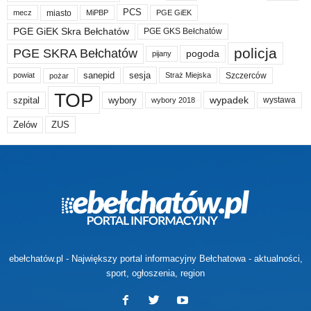
PCS
miasto
PGE GiEK
mecz
MiPBP
PGE GiEK Skra Bełchatów
PGE GKS Bełchatów
policja
PGE SKRA Bełchatów
pogoda
pijany
sanepid
sesja
Szczerców
powiat
Straż Miejska
pożar
TOP
wypadek
szpital
wybory
wybory 2018
wystawa
Zelów
ZUS
ebełchatów.pl - Największy portal informacyjny Bełchatowa - aktualności,
sport, ogłoszenia, region