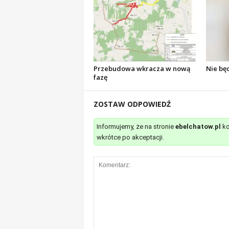
m
a
c
j
e
z
Przebudowa wkracza w nową
Nie bę
r
fazę
e
g
ZOSTAW ODPOWIEDŹ
i
o
n
Informujemy, że na stronie
ebelchatow.pl
ko
u
wkrótce po akceptacji.