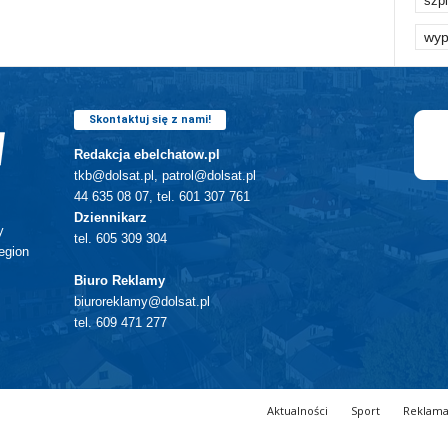
szpi
wyp
Skontaktuj się z nami!
Redakcja ebelchatow.pl
tkb@dolsat.pl, patrol@dolsat.pl
44 635 08 07, tel. 601 307 761
Dziennikarz
y
tel. 605 309 304
egion
Biuro Reklamy
biuroreklamy@dolsat.pl
tel. 609 471 277
Aktualności
Sport
Reklam