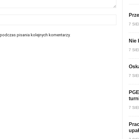
Prz
7 SI
 podczas pisania kolejnych komentarzy.
Nie 
7 SI
Oska
7 SI
PGE
turn
7 SI
Prac
upa