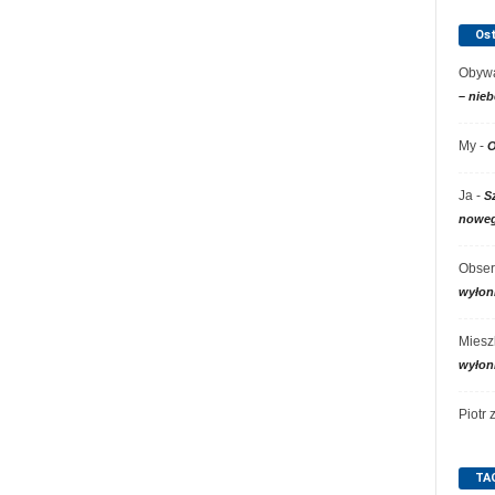
Os
Obywa
– nieb
My
-
O
Ja
-
S
noweg
Obser
wyłon
Miesz
wyłon
Piotr
TA