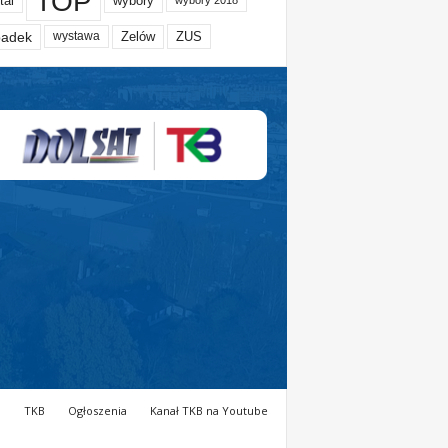
TOP
tal
wybory
wybory 2018
adek
Zelów
ZUS
wystawa
a
TKB
Ogłoszenia
Kanał TKB na Youtube