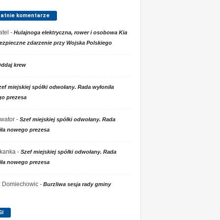
tatnie komentarze
tel
-
Hulajnoga elektryczna, rower i osobowa Kia
ezpieczne zdarzenie przy Wojska Polskiego
ddaj krew
zef miejskiej spółki odwołany. Rada wyłoniła
o prezesa
wator
-
Szef miejskiej spółki odwołany. Rada
iła nowego prezesa
kanka
-
Szef miejskiej spółki odwołany. Rada
iła nowego prezesa
 z Domiechowic
-
Burzliwa sesja rady gminy
GI