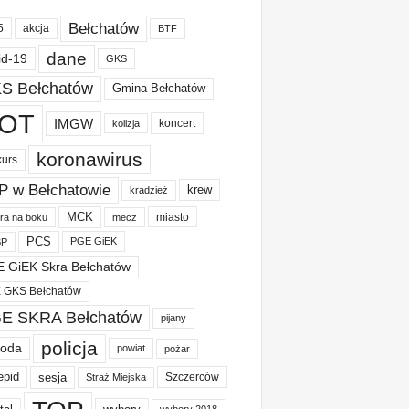
Bełchatów
akcja
5
BTF
dane
id-19
GKS
S Bełchatów
Gmina Bełchatów
OT
IMGW
koncert
kolizja
koronawirus
kurs
P w Bełchatowie
krew
kradzież
MCK
miasto
ura na boku
mecz
PCS
PGE GiEK
BP
 GiEK Skra Bełchatów
 GKS Bełchatów
E SKRA Bełchatów
pijany
policja
oda
powiat
pożar
epid
sesja
Szczerców
Straż Miejska