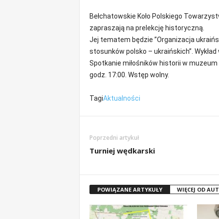
o
Bełchatowskie Koło Polskiego Towarzys
m
zapraszają na prelekcję historyczną.
o
Jej tematem będzie ”Organizacja ukraińs
ś
c
stosunków polsko – ukraińskich”. Wykład
i
Spotkanie miłośników historii w muzeum
B
godz. 17:00. Wstęp wolny.
e
ł
Tagi
Aktualności
c
h
a
t
Poprzedni artykuł
ó
Turniej wędkarski
w
,
i
n
POWIĄZANE ARTYKUŁY
WIĘCEJ OD AU
f
o
r