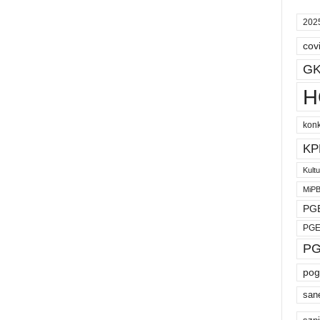
202
cov
GK
H
kon
KP
Kult
MiP
PGE
PGE
PG
pog
san