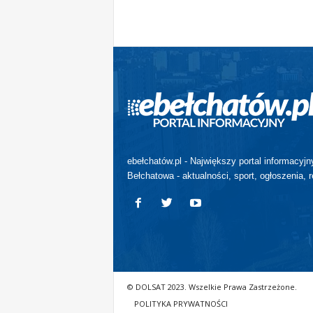
ebełchatów.pl - Największy portal informacyjn
Bełchatowa - aktualności, sport, ogłoszenia, r
© DOLSAT 2023. Wszelkie Prawa Zastrzeżone.
POLITYKA PRYWATNOŚCI