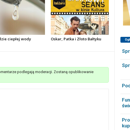
dzie ciepłej wody
Oskar, Patka i Złoto Bałtyku
Og
Spr
Spr
mentarze podlegają moderacji. Zostaną opublikowanie
Pod
Fun
świ
Pro
kup