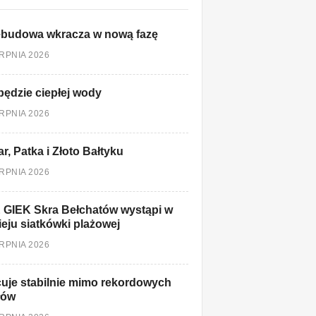
ebudowa wkracza w nową fazę
ERPNIA 2026
będzie ciepłej wody
ERPNIA 2026
r, Patka i Złoto Bałtyku
ERPNIA 2026
 GIEK Skra Bełchatów wystąpi w
ieju siatkówki plażowej
ERPNIA 2026
uje stabilnie mimo rekordowych
łów