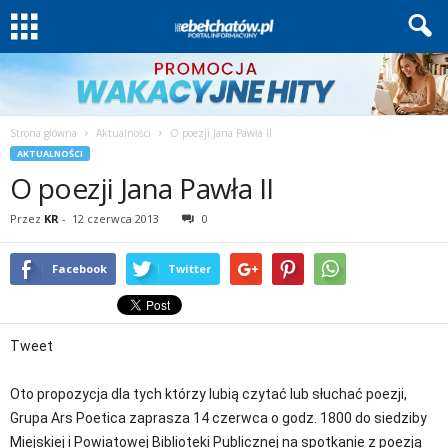
Strona główna
Aktualności
O poezji Jana Pawła II
AKTUALNOŚCI
O poezji Jana Pawła II
Przez
KR
-
12 czerwca 2013
0
Facebook
Twitter
Tweet
Oto propozycja dla tych którzy lubią czytać lub słuchać poezji,
Grupa Ars Poetica zaprasza 14 czerwca o godz. 1800 do siedziby
Miejskiej i Powiatowej Biblioteki Publicznej na spotkanie z poezją