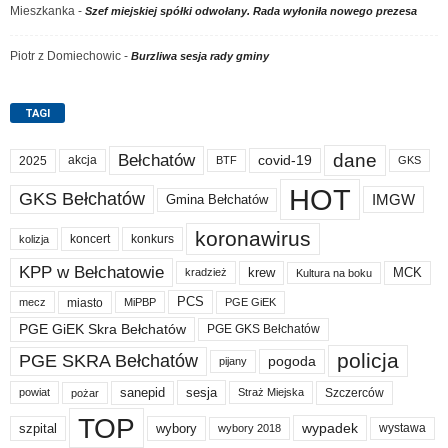
Mieszkanka
-
Szef miejskiej spółki odwołany. Rada wyłoniła nowego prezesa
Piotr z Domiechowic
-
Burzliwa sesja rady gminy
TAGI
dane
Bełchatów
akcja
covid-19
2025
BTF
GKS
HOT
GKS Bełchatów
IMGW
Gmina Bełchatów
koronawirus
koncert
konkurs
kolizja
KPP w Bełchatowie
krew
MCK
kradzież
Kultura na boku
PCS
miasto
PGE GiEK
mecz
MiPBP
PGE GiEK Skra Bełchatów
PGE GKS Bełchatów
policja
PGE SKRA Bełchatów
pogoda
pijany
sanepid
sesja
Szczerców
powiat
Straż Miejska
pożar
TOP
wypadek
szpital
wybory
wybory 2018
wystawa