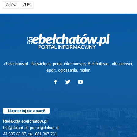
Zelów
ZUS
ebełchatów.pl - Największy portal informacyjny Bełchatowa - aktualności,
sport, ogłoszenia, region
Skontaktuj się z nami!
Redakcja ebelchatow.pl
tkb@dolsat.pl, patrol@dolsat.pl
44 635 08 07, tel. 601 307 761