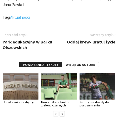
Jana Pawła II.
Tagi
Aktualności
Poprzedni artykuł
Następny artykuł
Park edukacyjny w parku
Oddaj krew- uratuj życie
Olszewskich
POWIĄZANE ARTYKUŁY
WIĘCEJ OD AUTORA
Urząd szuka zastępcy
Nowy piłkarz biało-
Strony nie doszły do
zielono-czarnych
porozumienia