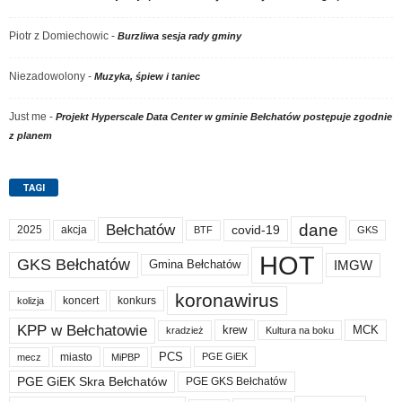
Piotr z Domiechowic
-
Burzliwa sesja rady gminy
Niezadowolony
-
Muzyka, śpiew i taniec
Just me
-
Projekt Hyperscale Data Center w gminie Bełchatów postępuje zgodnie
z planem
TAGI
dane
Bełchatów
akcja
covid-19
2025
BTF
GKS
HOT
GKS Bełchatów
IMGW
Gmina Bełchatów
koronawirus
koncert
konkurs
kolizja
KPP w Bełchatowie
krew
MCK
kradzież
Kultura na boku
PCS
miasto
PGE GiEK
mecz
MiPBP
PGE GiEK Skra Bełchatów
PGE GKS Bełchatów