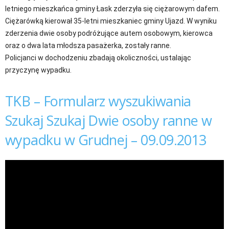
letniego mieszkańca gminy Łask zderzyła się ciężarowym dafem.
Ciężarówką kierował 35-letni mieszkaniec gminy Ujazd. W wyniku
zderzenia dwie osoby podróżujące autem osobowym, kierowca
oraz o dwa lata młodsza pasażerka, zostały ranne.
Policjanci w dochodzeniu zbadają okoliczności, ustalając
przyczynę wypadku.
TKB – Formularz wyszukiwania
Szukaj Szukaj Dwie osoby ranne w
wypadku w Grudnej – 09.09.2013