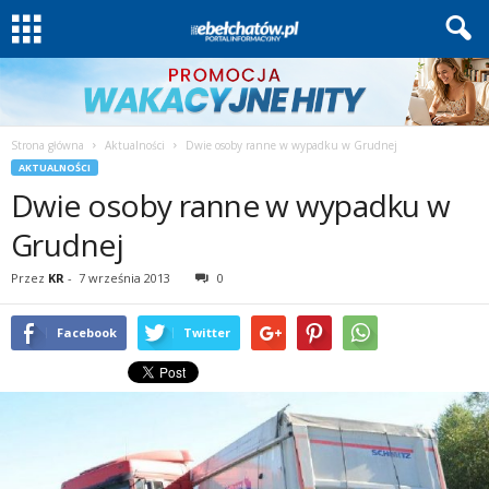
Strona główna
Aktualności
Dwie osoby ranne w wypadku w Grudnej
AKTUALNOŚCI
Dwie osoby ranne w wypadku w
Grudnej
Przez
KR
-
7 września 2013
0
Facebook
Twitter