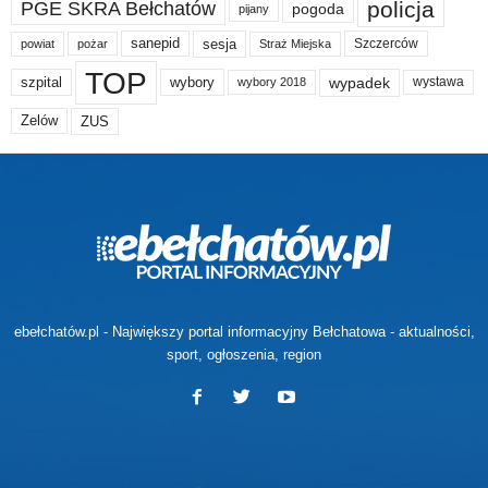
policja
PGE SKRA Bełchatów
pogoda
pijany
sanepid
sesja
Szczerców
powiat
Straż Miejska
pożar
TOP
wypadek
szpital
wybory
wybory 2018
wystawa
Zelów
ZUS
ebełchatów.pl - Największy portal informacyjny Bełchatowa - aktualności,
sport, ogłoszenia, region