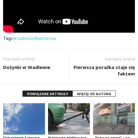
Tagi
Aktualności
Bełchatów
Poprzedni artykuł
Następny artykuł
Dożynki w Wadlewie
Pierwsza porażka staje się
faktem
POWIĄZANE ARTYKUŁY
WIĘCEJ OD AUTORA
Ostrzeżenie 3 stopnia
Hulajnoga elektryczna,
„Znów po swoje” – na