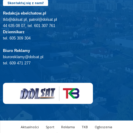
Skontaktuj się z nami!
Redakcja ebelchatow.pl
tkb@dolsat.pl, patrol@dolsat.pl
44 635 08 07, tel. 601 307 761
Dziennikarz
tel. 605 309 304
Biuro Reklamy
biuroreklamy@dolsat.pl
tel. 609 471 277
Aktualności
Sport
Reklama
TKB
Ogłoszenia