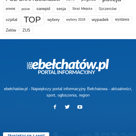
sanepid
sesja
Szczerców
powiat
Straż Miejska
pożar
TOP
wypadek
szpital
wybory
wybory 2018
wystawa
Zelów
ZUS
ebełchatów.pl - Największy portal informacyjny Bełchatowa - aktualności,
sport, ogłoszenia, region
Skontaktuj się z nami!