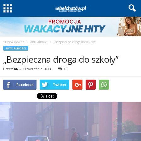
Strona główna
Aktualności
„Bezpieczna droga do szkoły”
AKTUALNOŚCI
„Bezpieczna droga do szkoły”
Przez
KR
-
11 września 2013
0
Facebook
Twitter