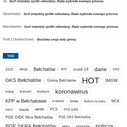
Ja
-
Szef miejskiej spółki odwołany. Rada wyłoniła nowego prezesa
Obserwator
-
Szef miejskiej spółki odwołany. Rada wyłoniła nowego prezesa
Mieszkanka
-
Szef miejskiej spółki odwołany. Rada wyłoniła nowego prezesa
Piotr z Domiechowic
-
Burzliwa sesja rady gminy
TAGI
dane
Bełchatów
akcja
covid-19
2025
BTF
GKS
HOT
GKS Bełchatów
IMGW
Gmina Bełchatów
koronawirus
koncert
konkurs
kolizja
KPP w Bełchatowie
krew
MCK
kradzież
Kultura na boku
PCS
miasto
PGE GiEK
mecz
MiPBP
PGE GiEK Skra Bełchatów
PGE GKS Bełchatów
policja
PGE SKRA Bełchatów
pogoda
pijany