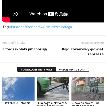
Tagi
Aktualności
Bełchatów
Policja
szkoła
droga
Poprzedni artykuł
Następny artykuł
Przedszkolaki już chorują
Rajd Rowerowy-powiat
zaprasza
POWIĄZANE ARTYKUŁY
WIĘCEJ OD AUTORA
Ostrzeżenie 3 stopnia
Hulajnoga elektryczna,
„Znów po swoje” – na
rower i osobowa Kia –
stadion zaprasza