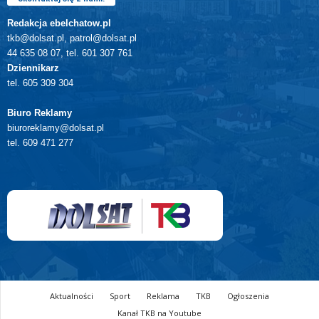
Redakcja ebelchatow.pl
tkb@dolsat.pl, patrol@dolsat.pl
44 635 08 07, tel. 601 307 761
Dziennikarz
tel. 605 309 304
Biuro Reklamy
biuroreklamy@dolsat.pl
tel. 609 471 277
Aktualności
Sport
Reklama
TKB
Ogłoszenia
Kanał TKB na Youtube