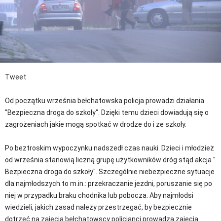
Tweet
Od początku września bełchatowska policja prowadzi działania
"Bezpieczna droga do szkoły". Dzięki temu dzieci dowiadują się o
zagrożeniach jakie mogą spotkać w drodze do i ze szkoły.
Po beztroskim wypoczynku nadszedł czas nauki. Dzieci i młodzież
od września stanowią liczną grupę użytkowników dróg stąd akcja "
Bezpieczna droga do szkoły". Szczególnie niebezpieczne sytuacje
dla najmłodszych to m.in.: przekraczanie jezdni, poruszanie się po
niej w przypadku braku chodnika lub pobocza. Aby najmłodsi
wiedzieli, jakich zasad należy przestrzegać, by bezpiecznie
dotrzeć na zajęcia bełchatowscy policjanci prowadzą zajęcia