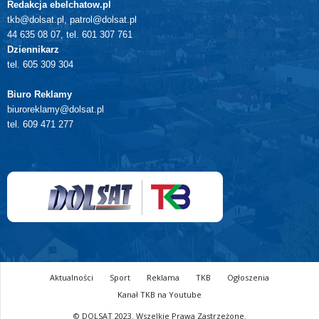
Redakcja ebelchatow.pl
tkb@dolsat.pl, patrol@dolsat.pl
44 635 08 07, tel. 601 307 761
Dziennikarz
tel. 605 309 304
Biuro Reklamy
biuroreklamy@dolsat.pl
tel. 609 471 277
Aktualności
Sport
Reklama
TKB
Ogłoszenia
Kanał TKB na Youtube
© DOLSAT 2023. Wszelkie Prawa Zastrzeżone.