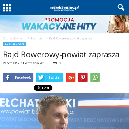
Strona główna
Aktualności
Rajd Rowerowy-powiat zaprasza
AKTUALNOŚCI
Rajd Rowerowy-powiat zaprasza
Przez
KR
-
11 września 2013
0
Facebook
Twitter