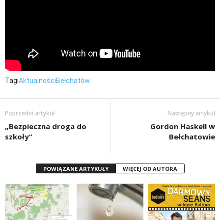
Tagi
Aktualności
Bełchatów
Poprzedni artykuł
Następny artykuł
„Bezpieczna droga do
Gordon Haskell w
szkoły”
Bełchatowie
POWIĄZANE ARTYKUŁY
WIĘCEJ OD AUTORA