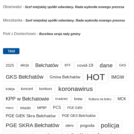
Obserwator
-
Szef miejskiej spółki odwołany. Rada wyłoniła nowego prezesa
Mieszkanka
-
Szef miejskiej spółki odwołany. Rada wyłoniła nowego prezesa
Piotr z Domiechowic
-
Burzliwa sesja rady gminy
TAGI
dane
Bełchatów
akcja
covid-19
2025
BTF
GKS
HOT
GKS Bełchatów
IMGW
Gmina Bełchatów
koronawirus
koncert
konkurs
kolizja
KPP w Bełchatowie
krew
MCK
kradzież
Kultura na boku
PCS
miasto
PGE GiEK
mecz
MiPBP
PGE GiEK Skra Bełchatów
PGE GKS Bełchatów
policja
PGE SKRA Bełchatów
pogoda
pijany