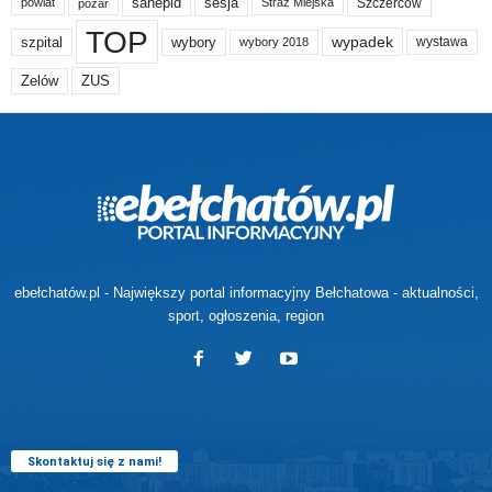
sanepid
sesja
Szczerców
powiat
Straż Miejska
pożar
TOP
wypadek
szpital
wybory
wybory 2018
wystawa
Zelów
ZUS
ebełchatów.pl - Największy portal informacyjny Bełchatowa - aktualności,
sport, ogłoszenia, region
Skontaktuj się z nami!