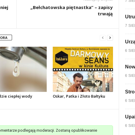
7 SI
niej
„Bełchatowska piętnastka” – zapisy
trwają
Utru
7 SI
TORA
Urzą
6 SI
Nowy
6 SI
Stro
dzie ciepłej wody
Oskar, Patka i Złoto Bałtyku
6 SI
Upa
6 SI
mentarze podlegają moderacji. Zostaną opublikowanie