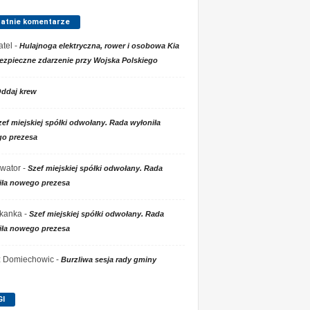
tatnie komentarze
tel
-
Hulajnoga elektryczna, rower i osobowa Kia
ezpieczne zdarzenie przy Wojska Polskiego
ddaj krew
zef miejskiej spółki odwołany. Rada wyłoniła
o prezesa
wator
-
Szef miejskiej spółki odwołany. Rada
iła nowego prezesa
kanka
-
Szef miejskiej spółki odwołany. Rada
iła nowego prezesa
 z Domiechowic
-
Burzliwa sesja rady gminy
GI