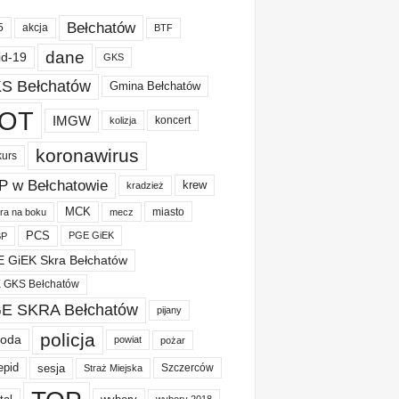
Bełchatów
akcja
5
BTF
dane
id-19
GKS
S Bełchatów
Gmina Bełchatów
OT
IMGW
koncert
kolizja
koronawirus
kurs
P w Bełchatowie
krew
kradzież
MCK
miasto
ura na boku
mecz
PCS
PGE GiEK
BP
 GiEK Skra Bełchatów
 GKS Bełchatów
E SKRA Bełchatów
pijany
policja
oda
powiat
pożar
epid
sesja
Szczerców
Straż Miejska