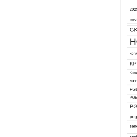
202
cov
GK
H
kon
KP
Kult
MiP
PGE
PGE
PG
pog
san