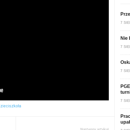
Prz
7 SI
Nie 
7 SI
Oska
7 SI
PGE
turn
7 SI
zieci
szkoła
Prac
upa
Następny artykuł