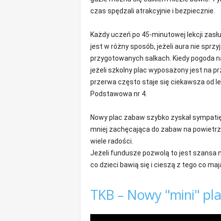
m
czas spędzali atrakcyjnie i bezpiecznie.
a
c
Każdy uczeń po 45-minutowej lekcji zasł
j
jest w różny sposób, jeżeli aura nie sprzy
e
przygotowanych salkach. Kiedy pogoda na
z
r
jeżeli szkolny plac wyposażony jest na p
e
przerwa często staje się ciekawsza od le
g
Podstawowa nr 4.
i
o
Nowy plac zabaw szybko zyskał sympatię 
n
mniej zachęcająca do zabaw na powietrzu,
u
wiele radości.
Jeżeli fundusze pozwolą to jest szansa n
co dzieci bawią się i cieszą z tego co maj
TKB – Nowy "mini" pla