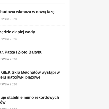
ebudowa wkracza w nową fazę
ERPNIA 2026
będzie ciepłej wody
ERPNIA 2026
r, Patka i Złoto Bałtyku
ERPNIA 2026
 GIEK Skra Bełchatów wystąpi w
ieju siatkówki plażowej
ERPNIA 2026
uje stabilnie mimo rekordowych
łów