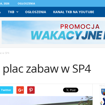
A, 2026
OGŁOSZENIA
A
TKB
OGŁOSZENIA
KANAŁ TKB NA YOUTUBE
aw w SP4
 plac zabaw w SP4
REK
Twitter