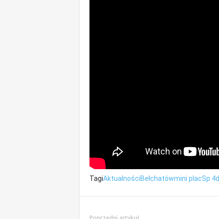
Tagi
Aktualności
Bełchatów
mini plac
Sp 4
d
Poprzedni artykuł