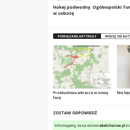
Hokej podwodny. Ogólnopolski Tur
w sobotę
POWIĄZANE ARTYKUŁY
WIĘCEJ OD AU
Przebudowa wkracza w nową
Nie bę
fazę
ZOSTAW ODPOWIEDŹ
Informujemy, że na stronie
ebelchatow.pl
ko