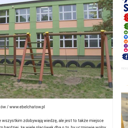
REK
tów / www.ebelchatow.pl
e wszystkim zdobywają wiedzę, ale jest to także miejsce
m bardziej, że wiele placówek dba o to, by uczniowie wolny