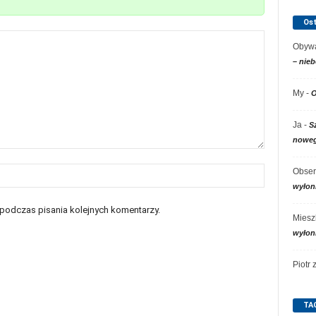
Os
Obywa
– nieb
My
-
O
Ja
-
S
noweg
Obser
wyłon
 podczas pisania kolejnych komentarzy.
Miesz
wyłon
Piotr
TA