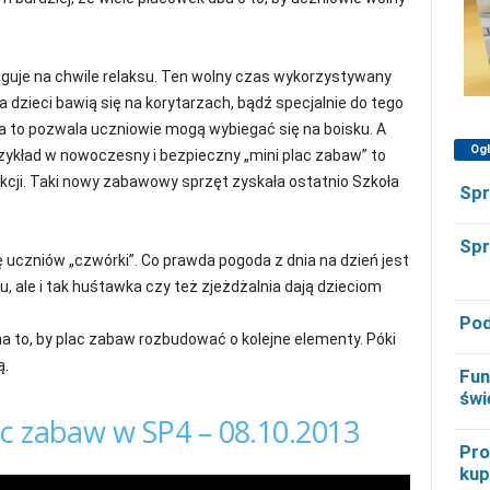
uguje na chwile relaksu. Ten wolny czas wykorzystywany
ja dzieci bawią się na korytarzach, bądź specjalnie do tego
 to pozwala uczniowie mogą wybiegać się na boisku. A
Og
rzykład w nowoczesny i bezpieczny „mini plac zabaw” to
kcji. Taki nowy zabawowy sprzęt zyskała ostatnio Szkoła
Spr
Spr
uczniów „czwórki”. Co prawda pogoda z dnia na dzień jest
 ale i tak huśtawka czy też zjeżdżalnia dają dzieciom
Pod
a to, by plac zabaw rozbudować o kolejne elementy. Póki
ą.
Fun
świ
c zabaw w SP4 – 08.10.2013
Pro
kup