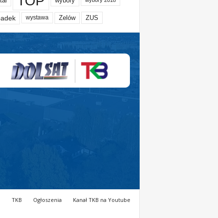
TOP
tal
wybory
wybory 2018
adek
Zelów
ZUS
wystawa
a
TKB
Ogłoszenia
Kanał TKB na Youtube