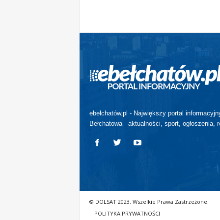
ebełchatów.pl - Największy portal informacyjn
Bełchatowa - aktualności, sport, ogłoszenia, r
© DOLSAT 2023. Wszelkie Prawa Zastrzeżone.
POLITYKA PRYWATNOŚCI