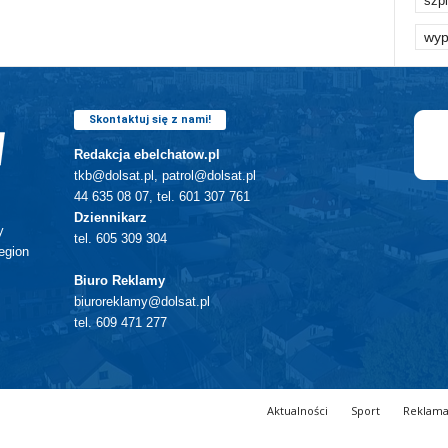
szpi
wyp
Skontaktuj się z nami!
Redakcja ebelchatow.pl
tkb@dolsat.pl, patrol@dolsat.pl
44 635 08 07, tel. 601 307 761
Dziennikarz
y
tel. 605 309 304
egion
Biuro Reklamy
biuroreklamy@dolsat.pl
tel. 609 471 277
Aktualności
Sport
Reklam