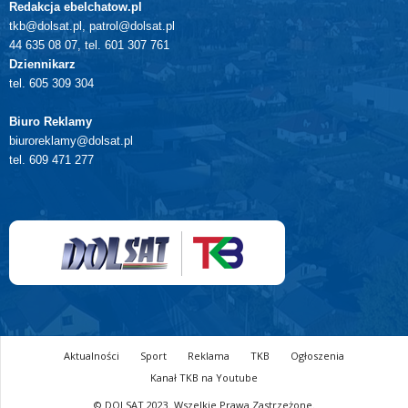
Redakcja ebelchatow.pl
tkb@dolsat.pl, patrol@dolsat.pl
44 635 08 07, tel. 601 307 761
Dziennikarz
tel. 605 309 304
Biuro Reklamy
biuroreklamy@dolsat.pl
tel. 609 471 277
Aktualności
Sport
Reklama
TKB
Ogłoszenia
Kanał TKB na Youtube
© DOLSAT 2023. Wszelkie Prawa Zastrzeżone.