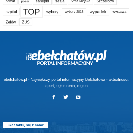
sanepid
sesja
Szczerców
powiat
Straż Miejska
pożar
TOP
wypadek
szpital
wybory
wybory 2018
wystawa
Zelów
ZUS
ebełchatów.pl - Największy portal informacyjny Bełchatowa - aktualności,
sport, ogłoszenia, region
Skontaktuj się z nami!