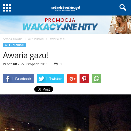
Strona główna
Aktualności
Awaria gazu!
AKTUALNOŚCI
Awaria gazu!
Przez
KR
-
22 listopada 2013
0
Facebook
Twitter