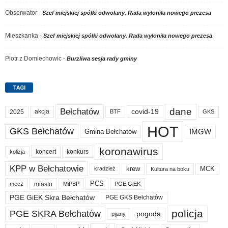
Obserwator
-
Szef miejskiej spółki odwołany. Rada wyłoniła nowego prezesa
Mieszkanka
-
Szef miejskiej spółki odwołany. Rada wyłoniła nowego prezesa
Piotr z Domiechowic
-
Burzliwa sesja rady gminy
TAGI
dane
Bełchatów
akcja
covid-19
2025
BTF
GKS
HOT
GKS Bełchatów
IMGW
Gmina Bełchatów
koronawirus
koncert
konkurs
kolizja
KPP w Bełchatowie
krew
MCK
kradzież
Kultura na boku
PCS
miasto
PGE GiEK
mecz
MiPBP
PGE GiEK Skra Bełchatów
PGE GKS Bełchatów
policja
PGE SKRA Bełchatów
pogoda
pijany