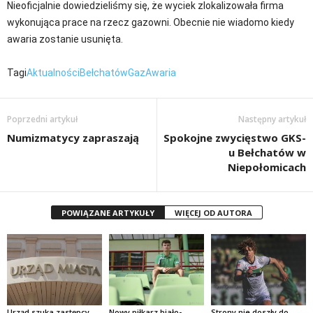
Nieoficjalnie dowiedzieliśmy się, że wyciek zlokalizowała firma
wykonująca prace na rzecz gazowni. Obecnie nie wiadomo kiedy
awaria zostanie usunięta.
Tagi
Aktualności
Bełchatów
Gaz
Awaria
Poprzedni artykuł
Następny artykuł
Numizmatycy zapraszają
Spokojne zwycięstwo GKS-
u Bełchatów w
Niepołomicach
POWIĄZANE ARTYKUŁY
WIĘCEJ OD AUTORA
Urząd szuka zastępcy
Nowy piłkarz biało-
Strony nie doszły do