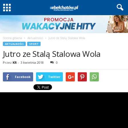
Strona główna
Aktualności
Jutro ze Stalą Stalowa Wola
AKTUALNOŚCI
SPORT
Jutro ze Stalą Stalowa Wola
Przez
KR
-
3 kwietnia 2018
0
Facebook
Twitter