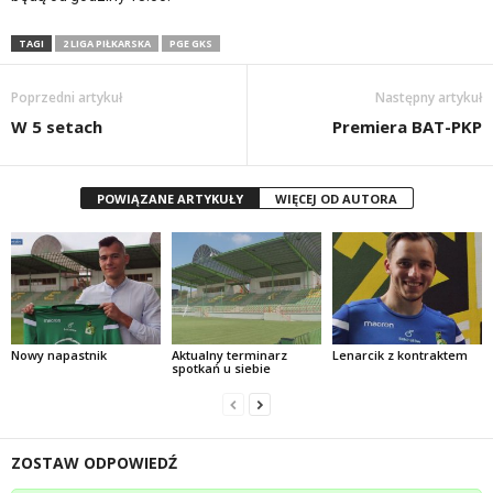
TAGI
2 LIGA PIŁKARSKA
PGE GKS
Poprzedni artykuł
Następny artykuł
W 5 setach
Premiera BAT-PKP
POWIĄZANE ARTYKUŁY
WIĘCEJ OD AUTORA
Nowy napastnik
Aktualny terminarz
Lenarcik z kontraktem
spotkań u siebie
ZOSTAW ODPOWIEDŹ