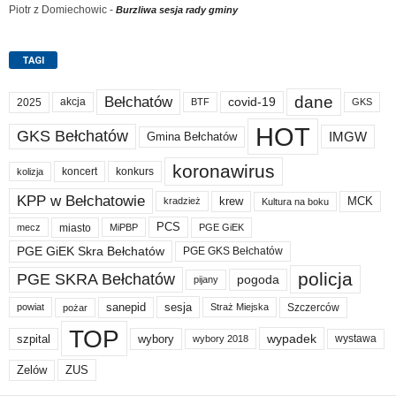
Piotr z Domiechowic
-
Burzliwa sesja rady gminy
TAGI
dane
Bełchatów
akcja
covid-19
2025
BTF
GKS
HOT
GKS Bełchatów
IMGW
Gmina Bełchatów
koronawirus
koncert
konkurs
kolizja
KPP w Bełchatowie
krew
MCK
kradzież
Kultura na boku
PCS
miasto
PGE GiEK
mecz
MiPBP
PGE GiEK Skra Bełchatów
PGE GKS Bełchatów
policja
PGE SKRA Bełchatów
pogoda
pijany
sanepid
sesja
Szczerców
powiat
Straż Miejska
pożar
TOP
wypadek
szpital
wybory
wybory 2018
wystawa
Zelów
ZUS