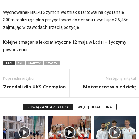
Wychowanek BKL-u Szymon Woźniak startował na dystansie
300m realizując plan przygotowań do sezonu uzyskując 35,45s
zajmując w zawodach trzecią pozycję.
Kolejne zmagania lekkoatletyczne 12 maja w Łodzi – życzymy
powodzenia.
TAGI
BKL
MANTYK
STARTY
Poprzedni artykuł
Następny artykuł
7 medali dla UKS Czempion
Motoserce w niedzielę
POWIĄZANE ARTYKUŁY
WIĘCEJ OD AUTORA