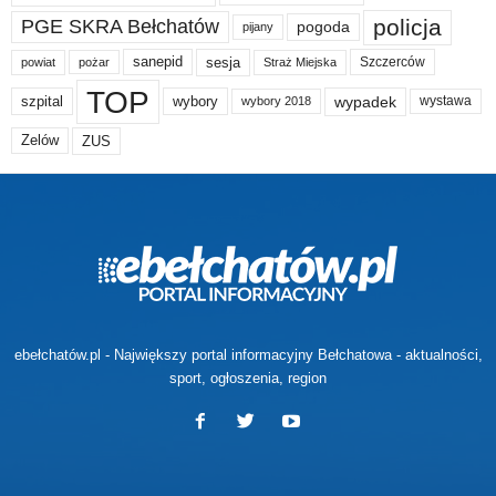
policja
PGE SKRA Bełchatów
pogoda
pijany
sanepid
sesja
Szczerców
powiat
Straż Miejska
pożar
TOP
wypadek
szpital
wybory
wybory 2018
wystawa
Zelów
ZUS
ebełchatów.pl - Największy portal informacyjny Bełchatowa - aktualności,
sport, ogłoszenia, region