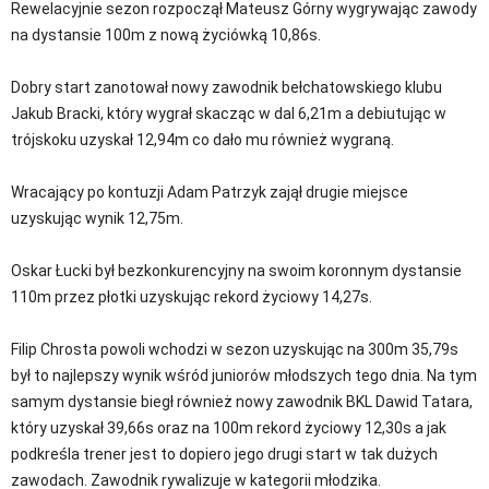
Rewelacyjnie sezon rozpoczął Mateusz Górny wygrywając zawody
na dystansie 100m z nową życiówką 10,86s.
Dobry start zanotował nowy zawodnik bełchatowskiego klubu
Jakub Bracki, który wygrał skacząc w dal 6,21m a debiutując w
trójskoku uzyskał 12,94m co dało mu również wygraną.
Wracający po kontuzji Adam Patrzyk zajął drugie miejsce
uzyskując wynik 12,75m.
Oskar Łucki był bezkonkurencyjny na swoim koronnym dystansie
110m przez płotki uzyskując rekord życiowy 14,27s.
Filip Chrosta powoli wchodzi w sezon uzyskując na 300m 35,79s
był to najlepszy wynik wśród juniorów młodszych tego dnia. Na tym
samym dystansie biegł również nowy zawodnik BKL Dawid Tatara,
który uzyskał 39,66s oraz na 100m rekord życiowy 12,30s a jak
podkreśla trener jest to dopiero jego drugi start w tak dużych
zawodach. Zawodnik rywalizuje w kategorii młodzika.