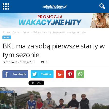
Strona główna
Inne
BKL ma za sobą pierwsze starty w tym sezonie
INNE
BKL ma za sobą pierwsze starty w
tym sezonie
Przez
IW-C
-
9 maja 2019
0
Facebook
Twitter