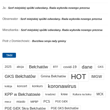
Ja
-
Szef miejskiej spółki odwołany. Rada wyłoniła nowego prezesa
Obserwator
-
Szef miejskiej spółki odwołany. Rada wyłoniła nowego prezesa
Mieszkanka
-
Szef miejskiej spółki odwołany. Rada wyłoniła nowego prezesa
Piotr z Domiechowic
-
Burzliwa sesja rady gminy
TAGI
dane
Bełchatów
akcja
covid-19
2025
BTF
GKS
HOT
GKS Bełchatów
IMGW
Gmina Bełchatów
koronawirus
koncert
konkurs
kolizja
KPP w Bełchatowie
krew
MCK
kradzież
Kultura na boku
PCS
miasto
PGE GiEK
mecz
MiPBP
PGE GiEK Skra Bełchatów
PGE GKS Bełchatów