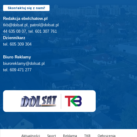
Skontaktuj się z nami!
Redakcja ebelchatow.pl
tkb@dolsat.pl, patrol@dolsat.pl
44 635 08 07, tel. 601 307 761
Dziennikarz
tel. 605 309 304
Biuro Reklamy
biuroreklamy@dolsat.pl
tel. 609 471 277
Aktualności
Sport
Reklama
TKB
Ogłoszenia